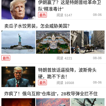
伊朗赢了？这是特朗普给革命卫
队“精准毒计”
08-06
最热
阅读
5147
卖瓜子水饺男装，怎会威胁美国？
08-06
最热
阅读
4221
特朗普放话逼投降，波斯骨头
硬，跪不下去！
08-06
最热
阅读
16568
炸疯了！俄乌互掀“仓库战”，28枚导弹全拦不住