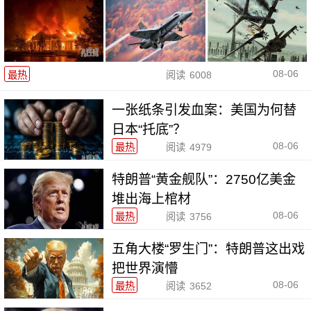
08-06
最热
阅读
6008
一张纸条引发血案：美国为何替
日本“托底”？
08-06
最热
阅读
4979
特朗普“黄金舰队”：2750亿美金
堆出海上棺材
08-06
最热
阅读
3756
五角大楼“罗生门”：特朗普这出戏
把世界演懵
08-06
最热
阅读
3652