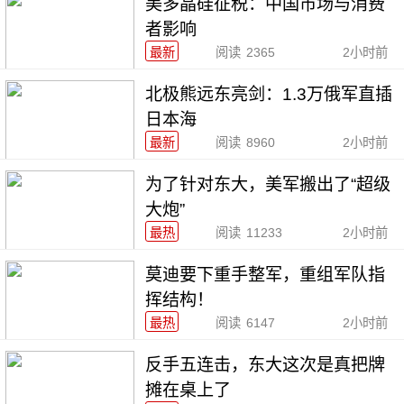
美多晶硅征税：中国市场与消费
者影响
最新
阅读
2365
2小时前
北极熊远东亮剑：1.3万俄军直插
日本海
最新
阅读
8960
2小时前
为了针对东大，美军搬出了“超级
大炮”
最热
阅读
11233
2小时前
莫迪要下重手整军，重组军队指
挥结构！
最热
阅读
6147
2小时前
反手五连击，东大这次是真把牌
摊在桌上了