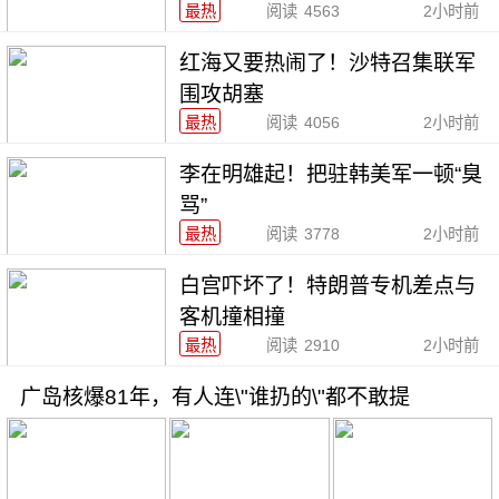
最热
阅读
4563
2小时前
红海又要热闹了！沙特召集联军
围攻胡塞
最热
阅读
4056
2小时前
李在明雄起！把驻韩美军一顿“臭
骂”
最热
阅读
3778
2小时前
白宫吓坏了！特朗普专机差点与
客机撞相撞
最热
阅读
2910
2小时前
广岛核爆81年，有人连\"谁扔的\"都不敢提