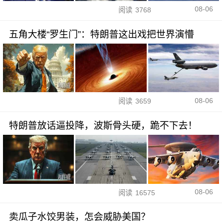
08-06
阅读
3768
五角大楼“罗生门”：特朗普这出戏把世界演懵
08-06
阅读
3659
特朗普放话逼投降，波斯骨头硬，跪不下去！
08-06
阅读
16575
卖瓜子水饺男装，怎会威胁美国？