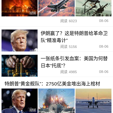
08-06
阅读
6023
伊朗赢了？这是特朗普给革命卫
队“精准毒计”
08-06
阅读
5156
一张纸条引发血案：美国为何替
日本“托底”？
08-06
阅读
4985
特朗普“黄金舰队”：2750亿美金堆出海上棺材