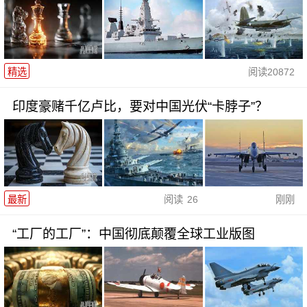
精选
阅读
20872
印度豪赌千亿卢比，要对中国光伏“卡脖子”？
最新
阅读
26
刚刚
“工厂的工厂”：中国彻底颠覆全球工业版图