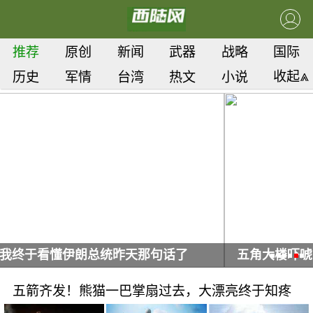
推荐
原创
新闻
武器
战略
国际
收起⩓
历史
军情
台湾
热文
小说
五角大楼吓唬中俄？这事恰恰暴露美军的底裤
五箭齐发！熊猫一巴掌扇过去，大漂亮终于知疼