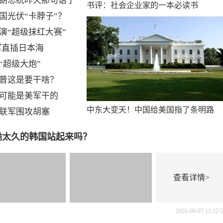
朗总统昨天那句话了
书评：社会企业家的一本必读书
国光伏“卡脖子”？
演“超级抹红大赛”
军直插日本海
“超级大炮”
普这是要干啥？
可能是美军干的
中东大变天！中国给美国指了条明路
联军围攻胡塞
让跪太久的韩国站起来吗？
查看详情>
2026-08-07 11:22: