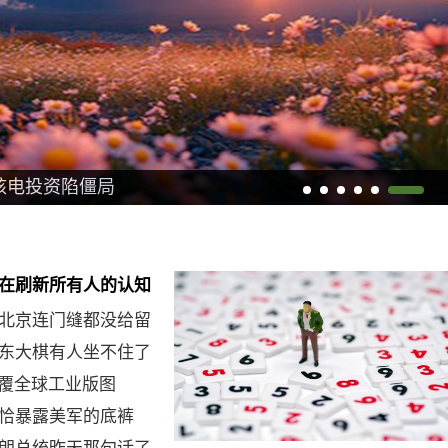
美核电投资陷僵局
在刷新所有人的认知
北京连门缝都没给留
东大棋有人坐不住了
颠覆全球工业版图
恰暴露美军的底裤