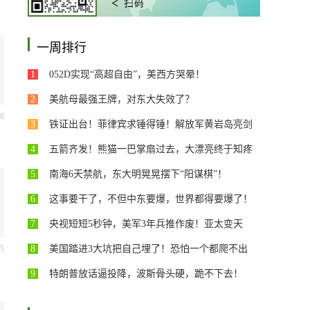
一周排行
1
052D实现“高超自由”，美西方哭晕！
2
美航母最强王牌，对东大失效了？
58
3
铁证出台！菲律宾求锤得锤！解放军黄岩岛亮剑
4
五箭齐发！熊猫一巴掌扇过去，大漂亮终于知疼
5
南海6天禁航，东大明晃晃摆下“阳谋棋”！
6
这事要干了，不但中东要爆，世界都得要爆了！
7
央视短短5秒钟，美军3年兵推作废！亚太变天
8
美国踏进3大坑把自己埋了！恐怕一个都爬不出
55
9
特朗普放话逼投降，波斯骨头硬，跪不下去！