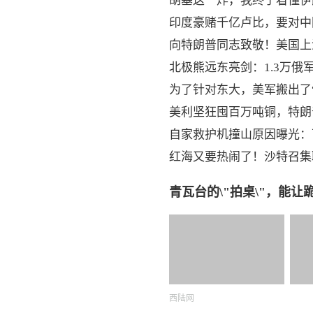
胡塞这一炸，我终于看懂伊
印度豪赌千亿卢比，要对中
向特朗普同志致敬！美国上
北极熊远东亮剑：1.3万俄
为了针对东大，美军搬出了
美利坚狂囤百万吨铜，特朗
自家救护机撞山原因曝光：
红海又要热闹了！沙特召集
青瓦台的\"拍桌\"，能
西陆网