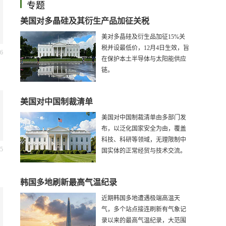
专题
美国对多晶硅及其衍生产品加征关税
美对多晶硅及衍生品加征15%关
税并设最低价，12月4日生效，旨
46
在保护本土半导体与太阳能供应
链。
美国对中国制裁清单
美国对中国制裁清单由多部门发
布，以泛化国家安全为由，覆盖
科技、科研等领域，无理限制中
55
国实体的正常经贸与技术交流。
韩国多地刷新最高气温纪录
近期韩国多地遭遇极端高温天
气，多个站点接连刷新有气象记
录以来的最高气温纪录，大范围