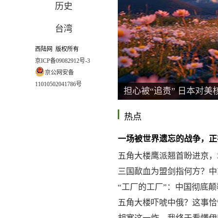
历史
台湾
西陆网 版权所有
京ICP备09082912号-3
京公网安备
11010502041786号
担心被“追责” 日本对
热点
一场被世界遗忘的战争，正
五角大楼鹰派翘首盼进京，
三国歃血为盟剑指何方？中
“工厂的工厂”：中国彻底
五角大楼吓唬中俄？这事恰