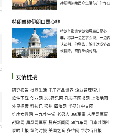
持续晴热给民众生活与户外作业
带来明显影响。
17
特朗普称伊朗口是心非
特朗普指责伊朗领导层口是心
非，称其一边乞求会谈，一边否
认谈判。他警告，除非达成协议
或投降，否则继续封锁。
12
友情链接
研究报告
得意生活
电子产品世界
企业管理培训
软件下载
创业网
365音乐网
孔夫子图书网
上海地图
外星探索
科技讯
鄂州
四海网
半壁江中文网
维度女性网
三九养生堂
老男人
360军事
人民网军事
战略网
凤凰网军事
复兴新闻网
58汽车网
日本共同社
泰晤士报
纽约时报
美国之音
多维网
华尔街日报
53
彭博社
FT中文网
路透社
歌曲大全
军事
荔枝网