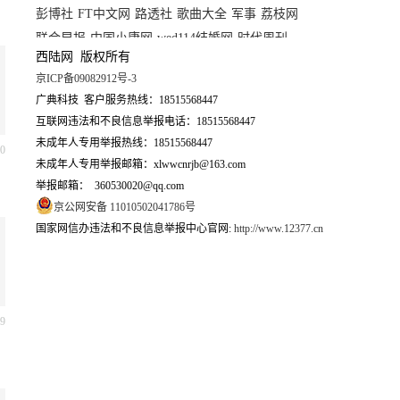
联合早报
中国小康网
wed114结婚网
时代周刊
研究报告
得意生活
电子产品世界
企业管理培训
西陆网 版权所有
软件下载
创业网
365音乐网
孔夫子图书网
上海地图
京ICP备09082912号-3
外星探索
科技讯
鄂州
四海网
半壁江中文网
广典科技 客户服务热线：18515568447
维度女性网
三九养生堂
老男人
360军事
人民网军事
互联网违法和不良信息举报电话：18515568447
战略网
凤凰网军事
复兴新闻网
58汽车网
日本共同社
未成年人专用举报热线：18515568447
30
泰晤士报
纽约时报
美国之音
多维网
华尔街日报
未成年人专用举报邮箱：xlwwcnrjb@163.com
彭博社
举报邮箱： 360530020@qq.com
FT中文网
路透社
歌曲大全
军事
荔枝网
京公网安备 11010502041786号
联合早报
中国小康网
wed114结婚网
时代周刊
国家网信办违法和不良信息举报中心官网:
http://www.12377.cn
19