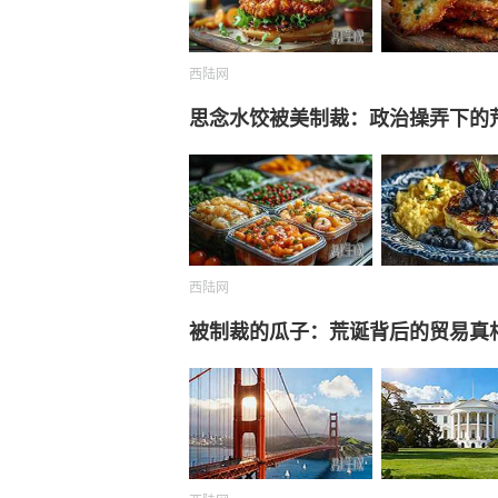
西陆网
思念水饺被美制裁：政治操弄下的
西陆网
被制裁的瓜子：荒诞背后的贸易真