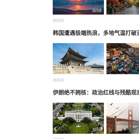
西陆网
韩国遭遇极端热浪，多地气温打破
西陆网
伊朗绝不拥核：政治红线与残酷现