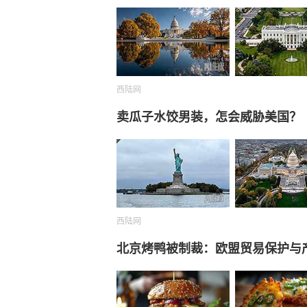
西陆网
卖瓜子水饺男装，怎会威胁美国？
西陆网
北京烤鸭被制裁：欧盟贸易保护与