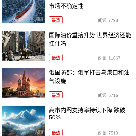
市场不确定性
最热
阅读
7798
国际油价重拾升势 世界经济还能
扛住吗
最热
阅读
11867
俄国防部：俄军打击乌港口和油
气设施
最热
阅读
5716
高市内阁支持率持续下降 跌破
50%
最热
阅读
7513