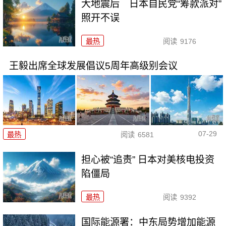
大地震后 日本自民党“筹款派对”
照开不误
最热
阅读
9176
王毅出席全球发展倡议5周年高级别会议
07-29
最热
阅读
6581
担心被“追责” 日本对美核电投资
陷僵局
最热
阅读
9392
国际能源署：中东局势增加能源