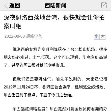
返回
西陆新闻
深夜佩洛西落地台湾，很快就会让你拍
案叫绝
小
大
2022-08-03
超级学爸
佩洛西的专机昨晚顺利降落在了台北松山机场，很多
朋友伤心难过、士气低落。这个可以理解，毕竟台蛙高潮
了，甚至连阿三都对我们冷嘲热讽。
但我们还是要沉住气。咱先不说别的，大家还记得
2019年11月24日不，香港区议会选举，建制派全线溃败，
曱甴猖狂到了极点，不亚于今日之台蛙。
曱甴猖狂到啥程度？曱甴竟然到爱国议员何君尧的办