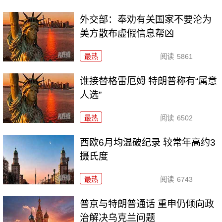
外交部：奉劝有关国家不要沦为
美方散布虚假信息帮凶
最热
阅读
5861
谁接替格雷厄姆 特朗普称有“属意
人选”
最热
阅读
6502
西欧6月均温破纪录 较常年高约3
摄氏度
最热
阅读
6743
普京与特朗普通话 重申仍倾向政
治解决乌克兰问题