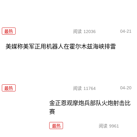
04-21
最热
阅读
12036
美媒称美军正用机器人在霍尔木兹海峡排雷
04-20
最热
阅读
11764
金正恩观摩炮兵部队火炮射击比
赛
最热
阅读
9961