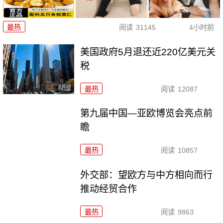
最热
阅读
31145
4小时前
美国政府5月退还近220亿美元关
税
最热
阅读
12087
第九届中国—亚欧博览会亮点前
瞻
最热
阅读
10857
外交部：望欧方与中方相向而行
推动经贸合作
最热
阅读
9863