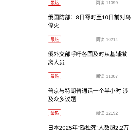
最热
阅读
11099
俄国防部：8日零时至10日前对乌
停火
最热
阅读
10214
俄外交部呼吁各国及时从基辅撤
离人员
最热
阅读
11007
普京与特朗普通话一个半小时 涉
及众多议题
最热
阅读
12192
日本2025年“孤独死”人数超2.2万