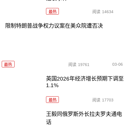
最热
阅读
14634
限制特朗普战争权力议案在美众院遭否决
03-06
最热
阅读
19761
英国2026年经济增长预期下调至
1.1%
最热
阅读
17703
王毅同俄罗斯外长拉夫罗夫通电
话