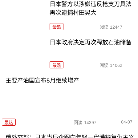
日本警方以涉嫌违反枪支刀具法
再次逮捕村田晃大
最热
阅读
12447
日本政府决定再次释放石油储备
最热
阅读
14062
主要产油国宣布5月继续增产
04-07
最热
阅读
14397
俄外交部：日本当局企图向年轻一代灌输复仇主义