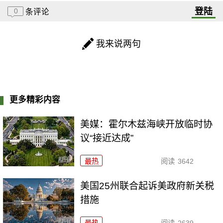
登陆
0
条评论
我来说两句
更多精彩内容
美媒：霍尔木兹海峡开放临时协
议“接近达成”
最热
阅读
3642
美国25州联合起诉美政府新关税
措施