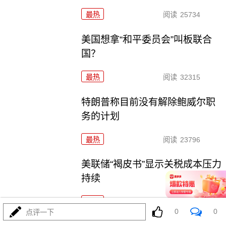
最热
阅读
25734
美国想拿“和平委员会”叫板联合
国？
最热
阅读
32315
特朗普称目前没有解除鲍威尔职
务的计划
最热
阅读
23796
美联储“褐皮书”显示关税成本压力
持续
最热
阅读
24017
0
0
点评一下