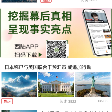
最热
阅读
2639
日本称已与美国联合干预汇市 或追加行动
08-03
最热
阅读
3822