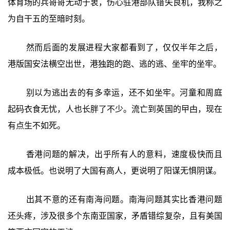
体育场的兵哥哥无动于衷，伤心驻港部队错失良机，我称之
为自干五的至暗时刻。
然而后面的发展进程大家都看到了，仅仅半年之后，
港版国安法横空出世，港独跑的跑、逃的逃、坐牢的坐牢。
别以为逃出去的有多幸运，还不如坐牢。河童和周庭
起码衣食无忧，人也长胖了不少。流亡到英国的曱甴，现在
有点生不如死。
香港问题的解决，出乎所有人的意料，速度极快而且
成本极低。也说明了大国有高人，更说明了阳谋无惧阴谋。
出其不意的还有南海问题。南海问题其实比香港问题
还头疼，涉及很多个东南亚国家，矛盾错综复杂，且有美国