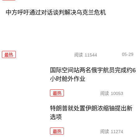
中方呼吁通过对话谈判解决乌克兰危机
05-29
最热
阅读
11544
国际空间站两名俄宇航员完成约6
小时舱外作业
最热
阅读
10053
特朗普就处置伊朗浓缩铀提出新
选项
最热
阅读
11274