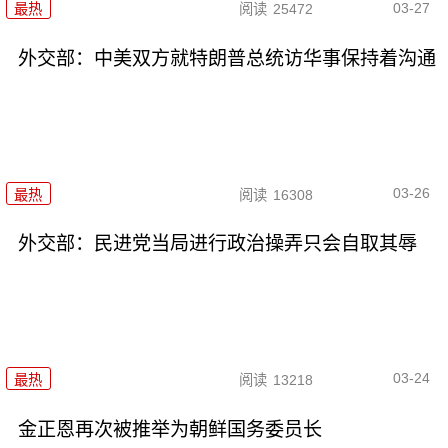
03-27
最热
阅读
25472
外交部：中美双方就特朗普总统访华事保持着沟通
03-26
最热
阅读
16308
外交部：民进党当局进行政治操弄只会自取其辱
03-24
最热
阅读
13218
金正恩再次被推举为朝鲜国务委员长