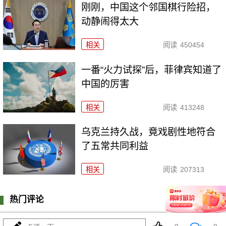
刚刚，中国这个邻国棋行险招，
动静闹得太大
相关
阅读
450454
一番“火力试探”后，菲律宾知道了
中国的厉害
相关
阅读
413248
乌克兰持久战，竟戏剧性地符合
了五常共同利益
相关
阅读
207313
热门评论
登陆
0
条评论