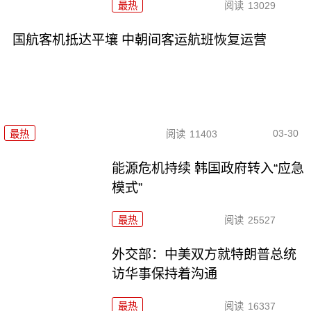
最热
阅读
13029
国航客机抵达平壤 中朝间客运航班恢复运营
03-30
最热
阅读
11403
能源危机持续 韩国政府转入“应急
模式”
最热
阅读
25527
外交部：中美双方就特朗普总统
访华事保持着沟通
最热
阅读
16337