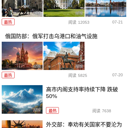
07-21
最热
阅读
12053
俄国防部：俄军打击乌港口和油气设施
07-20
最热
阅读
5825
高市内阁支持率持续下降 跌破
50%
最热
阅读
7638
外交部：奉劝有关国家不要沦为