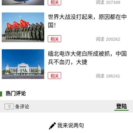
相关
阅读
207349
世界大战没打起来，原因都在中
国！
相关
阅读
200262
缅北电诈大佬白所成被抓，中国
兵不血刃，大捷
相关
阅读
186241
热门评论
登陆
0
条评论
我来说两句