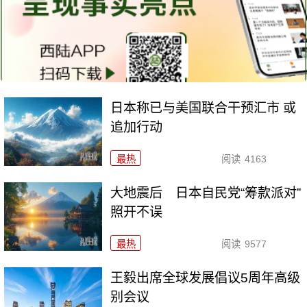
日本称已与美国联合干预汇市 或
追加行动
最热
阅读
4163
大地震后 日本自民党“筹款派对”
照开不误
最热
阅读
9577
王毅出席全球发展倡议5周年高级
别会议