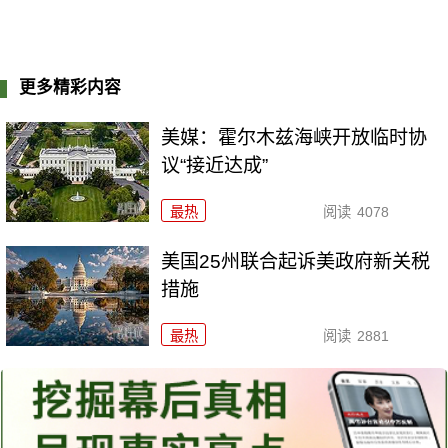
更多精彩内容
美媒：霍尔木兹海峡开放临时协
议“接近达成”
最热
阅读
4078
美国25州联合起诉美政府新关税
措施
最热
阅读
2881