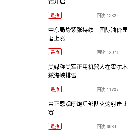
话开启
最热
阅读
12829
中东局势紧张持续 国际油价显
著上涨
最热
阅读
12071
美媒称美军正用机器人在霍尔木
兹海峡排雷
最热
阅读
11797
金正恩观摩炮兵部队火炮射击比
赛
最热
阅读
9984