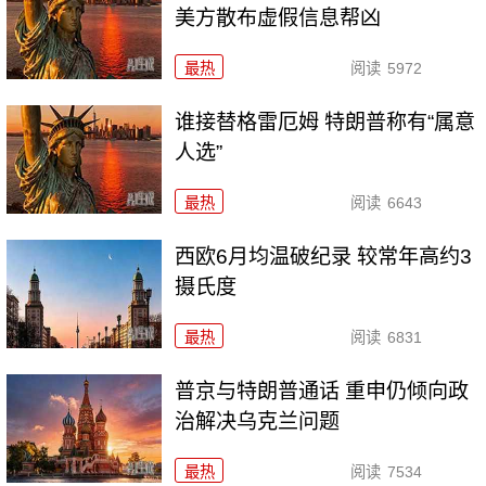
美方散布虚假信息帮凶
最热
阅读
5972
谁接替格雷厄姆 特朗普称有“属意
人选”
最热
阅读
6643
西欧6月均温破纪录 较常年高约3
摄氏度
最热
阅读
6831
普京与特朗普通话 重申仍倾向政
治解决乌克兰问题
最热
阅读
7534