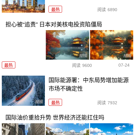
最热
阅读
6890
担心被“追责” 日本对美核电投资陷僵局
07-24
最热
阅读
9600
国际能源署：中东局势增加能源
市场不确定性
最热
阅读
7932
国际油价重拾升势 世界经济还能扛住吗