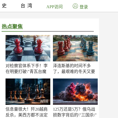
历史
台湾
APP访问
登录
热点聚焦
对检察官体系下手！李
泽连斯基的时间不多
在明要打破\"青瓦台魔
了，最艰难的冬天又要
咒\"
来了
信息量很大！歼20越肩
125万还是5万？俄乌战
反杀，美西方都不淡定
损数字背后的\"三国杀\"