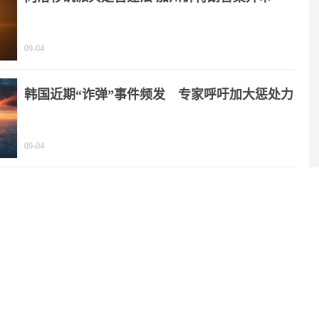
09-04
韩国近期“诈弹”事件频发 专家呼吁加大惩处力
度
09-04
NASA要在月球上建核反应堆，靠谱吗？
08-06
谁将成为“继任者”？特朗普：万斯是现阶段热门