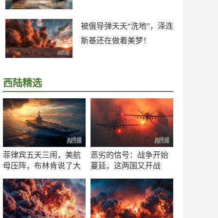
被俄导弹天天“洗地”，泽连
斯基还在做着美梦！
西陆精选
菲律宾五天三闹，美航
恶劣的信号：战争开始
母压阵，布林肯说了大
蔓延，这两国又开战
实话
了！