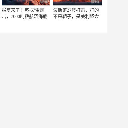
报复来了！苏-57雷霆一
波斯第27波打击，打的
击，7000吨粮船沉海底
不是靶子，是美利坚命
门