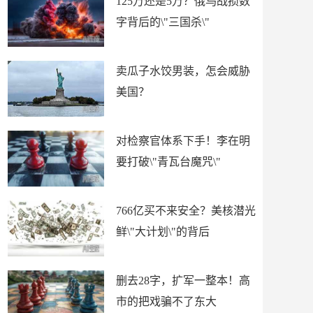
125万还是5万？俄乌战损数
字背后的\"三国杀\"
卖瓜子水饺男装，怎会威胁
美国？
对检察官体系下手！李在明
要打破\"青瓦台魔咒\"
766亿买不来安全？美核潜光
鲜\"大计划\"的背后
删去28字，扩军一整本！高
市的把戏骗不了东大