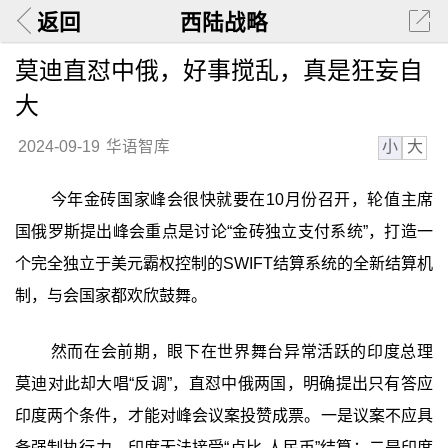
返回
西陆战略
莫迪直怼中俄，好事搅乱，真是狂妄自
大
小
大
2024-09-19
华语智库
今年金砖国家峰会很快就要在10月份召开，轮值主席
国俄罗斯提出峰会重点是讨论“金砖独立支付系统”，打造一
个完全独立于美元霸权控制的SWIFT结算系统的全新结算机
制，与会国家都欢欣鼓舞。
然而在会前期，眼下在世界舞台异常活跃的印度总理
莫迪对此却大唱“反调”，直怼中俄两国，明确提出只有答应
印度两个条件，才能对峰会议案投赞成票。一是议案不应具
备强制执行力，印度无法接受“卢比-人民币”结算；二是印度