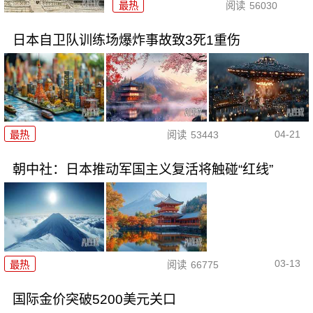
最热
阅读
56030
日本自卫队训练场爆炸事故致3死1重伤
04-21
最热
阅读
53443
朝中社：日本推动军国主义复活将触碰“红线”
03-13
最热
阅读
66775
国际金价突破5200美元关口