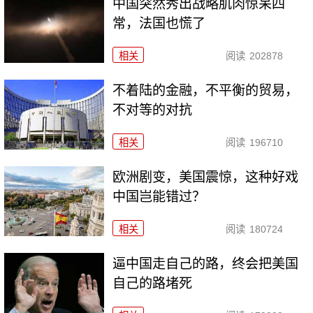
中国突然秀出战略肌肉惊呆四
常，法国也慌了
相关
阅读
202878
不着陆的金融，不平衡的贸易，
不对等的对抗
相关
阅读
196710
欧洲剧变，美国震惊，这种好戏
中国岂能错过？
相关
阅读
180724
逼中国走自己的路，终会把美国
自己的路堵死