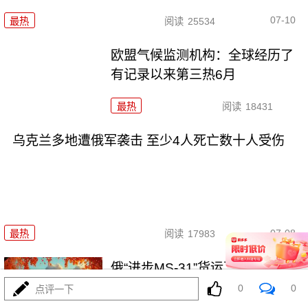
07-10
最热
阅读
25534
欧盟气候监测机构：全球经历了
有记录以来第三热6月
最热
阅读
18431
乌克兰多地遭俄军袭击 至少4人死亡数十人受伤
07-08
最热
阅读
17983
俄“进步MS-31”货运飞船与国际空
间站对接
0
0
点评一下