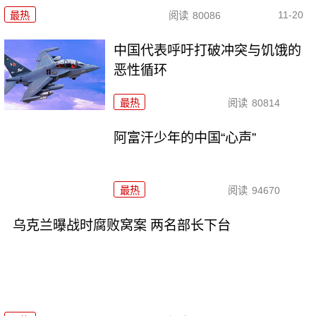
11-20
最热
阅读
80086
中国代表呼吁打破冲突与饥饿的
恶性循环
最热
阅读
80814
阿富汗少年的中国“心声”
最热
阅读
94670
乌克兰曝战时腐败窝案 两名部长下台