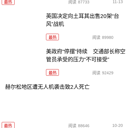
11-13
最热
阅读
87733
英国决定向土耳其出售20架“台
风”战机
最热
阅读
89980
美政府“停摆”持续 交通部长称空
管员承受的压力“不可接受”
最热
阅读
92429
赫尔松地区遭无人机袭击致2人死亡
10-20
最热
阅读
88646