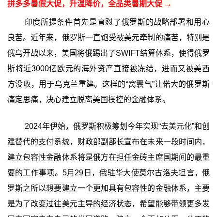
拼多多暑假大促，升温降价，全品类暑期大促 →
印度所提条件首先是直怼了俄罗斯的战略部署和用心
良苦。近年来，俄罗斯一直饱受被美元牵制的痛苦，特别是
俄乌开战以来，美国将俄踢出了SWIFT结算体系，使得俄罗
斯将近3000亿欧元的海外资产直接被冻结，进而又被美西
方没收，用于乌克兰重建。这样的“窝囊气”让偌大的俄罗斯
痛定思痛，决心建立脱离美国操控的金融体系。
2024年伊始，俄罗斯积极筹划今年实现“去美元化”和创
建替代的支付系统，财政部副部长宣布在未来一段时间内，
建立包容性金融体系将是俄方在担任金砖主席国期间的最重
要的工作事项。5月29日，俄驻华大使莫尔古洛夫坦言，俄
罗斯之所以想要建立一个更加具有包容性的金融体系，主要
是为了改变过往美元主导的经济状态，希望能够带领更多发