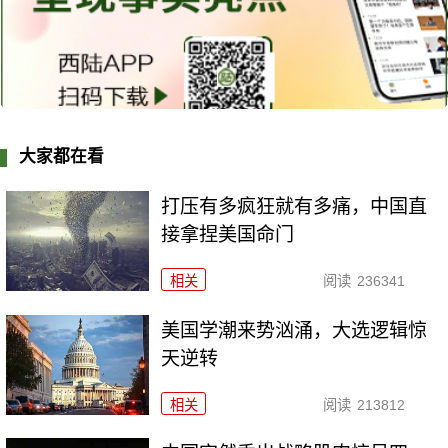
大家都在看
打压有多疯狂就有多痛，中国直
接拿捏美国命门
相关
阅读
236341
美国学潮来势汹涌，大选逻辑惊
天逆转
相关
阅读
213812