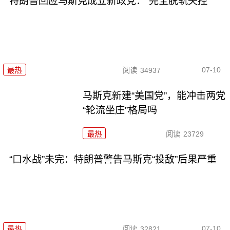
特朗普回应马斯克成立新政党：“完全脱轨失控”
07-10
最热
阅读
34937
马斯克新建“美国党”，能冲击两党
“轮流坐庄”格局吗
最热
阅读
23729
“口水战”未完：特朗普警告马斯克“投敌”后果严重
07-10
最热
阅读
32821