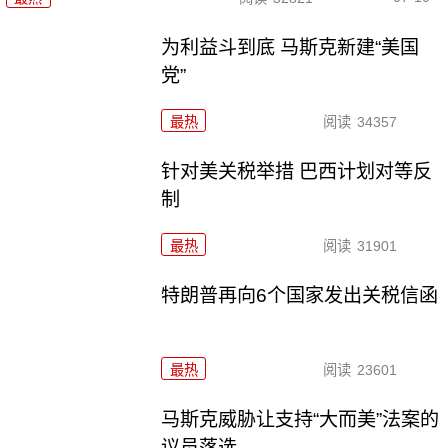
为利益斗到底 马斯克新建“美国
党”
最热
阅读
34357
针对美关税举措 巴西计划对等反
制
最热
阅读
31901
特朗普再向6个国家发出关税信函
最热
阅读
23601
马斯克威胁让支持“大而美”法案的
议员落选