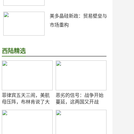
美多晶硅新政：贸易壁垒与
市场重构
西陆精选
菲律宾五天三闹，美航
恶劣的信号：战争开始
母压阵，布林肯说了大
蔓延，这两国又开战
实话
了！