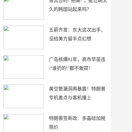
青瓦台的\"拍桌\"，能让跪太
久的韩国站起来吗？
五箭齐发：东大这次出手，
没给美方留半点幻想
广岛核爆81年，高市早苗连
\"谁扔的\"都不敢提！
美空管漏洞再暴露！特朗普
专机差点与客机撞上
特朗普签新政：多晶硅加税
限价