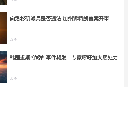
09-04
向洛杉矶派兵是否违法 加州诉特朗普案开审
09-04
韩国近期“诈弹”事件频发 专家呼吁加大惩处力
度
09-04
NASA要在月球上建核反应堆，靠谱吗？
08-06