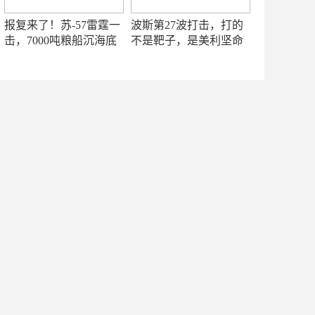
报复来了！苏-57雷霆一
波斯第27波打击，打的
击，7000吨粮船沉海底
不是靶子，是美利坚命
门