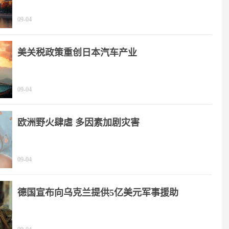
09-04
美关税政策重创日本汽车产业
09-04
欧洲野火肆虐 多因素加剧灾害
09-04
德国宣布向乌克兰提供5亿美元军事援助