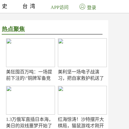
历史
台湾
APP访问
登录
热点聚焦
美狂囤百万吨：一场提
美利坚一场电子战演
前下注的\"铜牌军备竞
习，把自家救护机送了
赛\"
命！
1.3万俄军直插日本海，
红海惊涛！沙特摆开大
美日的双线噩梦开始了
棋局，猫鼠游戏才刚开