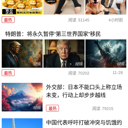
最热
阅读
31145
4小时前
特朗普：将永久暂停“第三世界国家”移民
11-28
最热
阅读
70202
外交部：日本不能口头上称立场
未变，行动上却步步越线
最热
阅读
79215
中国代表呼吁打破冲突与饥饿的