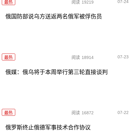
07-24
最热
阅读
19219
俄国防部说乌方送返两名俄军被俘伤员
07-23
最热
阅读
18914
俄媒：俄乌将于本周举行第三轮直接谈判
07-22
最热
阅读
16872
俄罗斯终止俄德军事技术合作协议