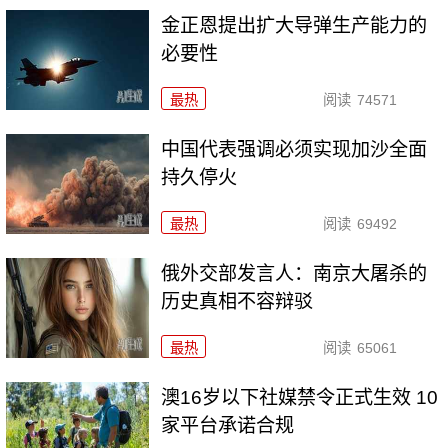
金正恩提出扩大导弹生产能力的
必要性
最热
阅读
74571
中国代表强调必须实现加沙全面
持久停火
最热
阅读
69492
俄外交部发言人：南京大屠杀的
历史真相不容辩驳
最热
阅读
65061
澳16岁以下社媒禁令正式生效 10
家平台承诺合规