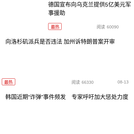
德国宣布向乌克兰提供5亿美元军
事援助
最热
阅读
60090
向洛杉矶派兵是否违法 加州诉特朗普案开审
08-13
最热
阅读
66330
韩国近期“诈弹”事件频发 专家呼吁加大惩处力度