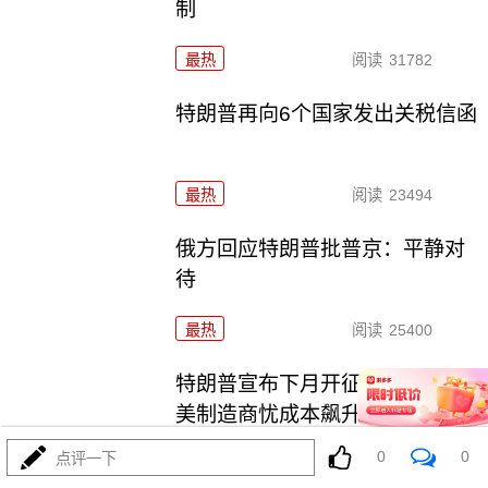
制
最热
阅读
31782
特朗普再向6个国家发出关税信函
最热
阅读
23494
俄方回应特朗普批普京：平静对
待
最热
阅读
25400
特朗普宣布下月开征50%铜关税
美制造商忧成本飙升
0
0
点评一下
最热
阅读
19105