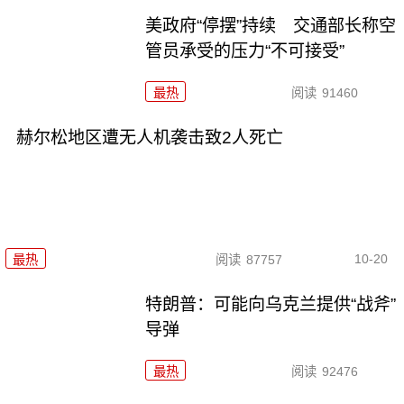
美政府“停摆”持续 交通部长称空
管员承受的压力“不可接受”
最热
阅读
91460
赫尔松地区遭无人机袭击致2人死亡
10-20
最热
阅读
87757
特朗普：可能向乌克兰提供“战斧”
导弹
最热
阅读
92476