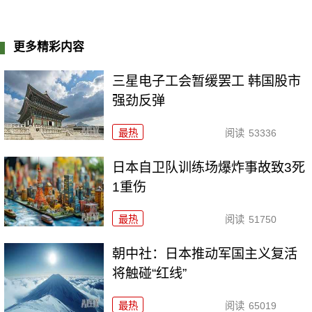
更多精彩内容
三星电子工会暂缓罢工 韩国股市
强劲反弹
最热
阅读
53336
日本自卫队训练场爆炸事故致3死
1重伤
最热
阅读
51750
朝中社：日本推动军国主义复活
将触碰“红线”
最热
阅读
65019