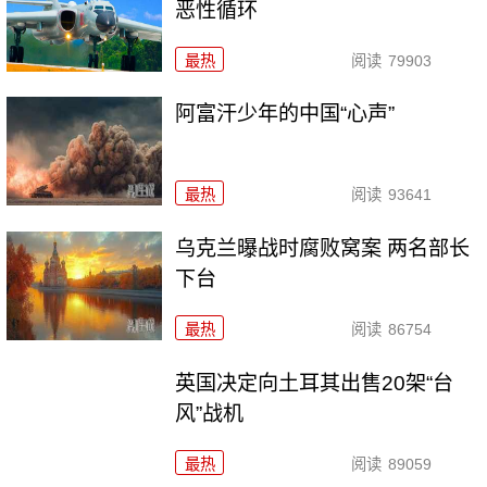
恶性循环
最热
阅读
79903
阿富汗少年的中国“心声”
最热
阅读
93641
乌克兰曝战时腐败窝案 两名部长
下台
最热
阅读
86754
英国决定向土耳其出售20架“台
风”战机
最热
阅读
89059