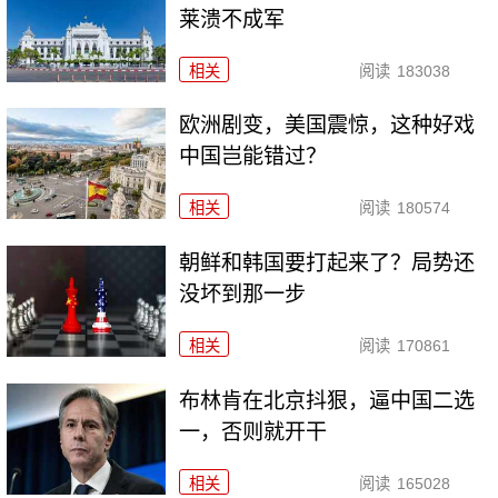
莱溃不成军
相关
阅读
183038
欧洲剧变，美国震惊，这种好戏
中国岂能错过？
相关
阅读
180574
朝鲜和韩国要打起来了？局势还
没坏到那一步
相关
阅读
170861
布林肯在北京抖狠，逼中国二选
一，否则就开干
相关
阅读
165028