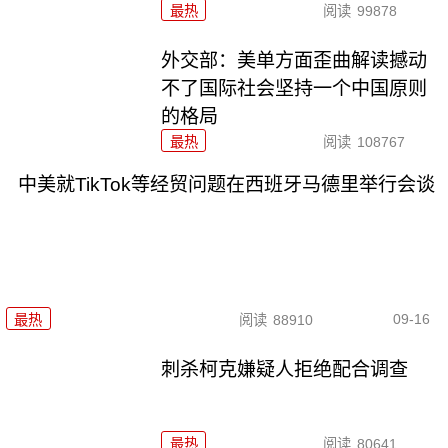
最热
阅读
99878
外交部：美单方面歪曲解读撼动
不了国际社会坚持一个中国原则
的格局
最热
阅读
108767
中美就TikTok等经贸问题在西班牙马德里举行会谈
09-16
最热
阅读
88910
刺杀柯克嫌疑人拒绝配合调查
最热
阅读
80641