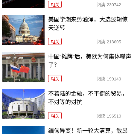
相关
阅读
230742
美国学潮来势汹涌，大选逻辑惊
天逆转
相关
阅读
213605
中国“摊牌”后，美欧为何集体噤声
了？
相关
阅读
199149
不着陆的金融，不平衡的贸易，
不对等的对抗
相关
阅读
196510
缅甸异变！新一轮大清算，敏昂