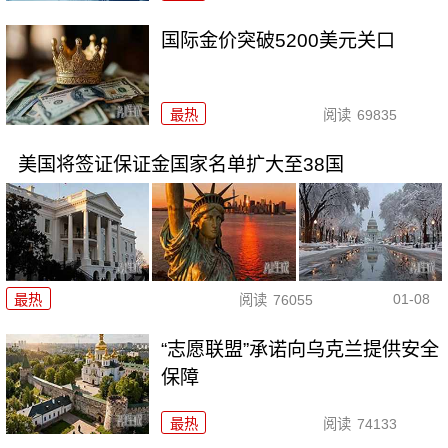
国际金价突破5200美元关口
最热
阅读
69835
美国将签证保证金国家名单扩大至38国
01-08
最热
阅读
76055
“志愿联盟”承诺向乌克兰提供安全
保障
最热
阅读
74133