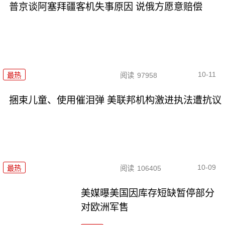
普京谈阿塞拜疆客机失事原因 说俄方愿意赔偿
10-11
最热
阅读
97958
捆束儿童、使用催泪弹 美联邦机构激进执法遭抗议
10-09
最热
阅读
106405
美媒曝美国因库存短缺暂停部分
对欧洲军售