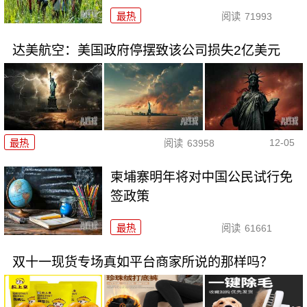
最热
阅读
71993
达美航空：美国政府停摆致该公司损失2亿美元
12-05
最热
阅读
63958
柬埔寨明年将对中国公民试行免
签政策
最热
阅读
61661
双十一现货专场真如平台商家所说的那样吗？