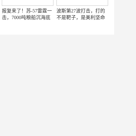
报复来了！苏-57雷霆一
波斯第27波打击，打的
击，7000吨粮船沉海底
不是靶子，是美利坚命
门