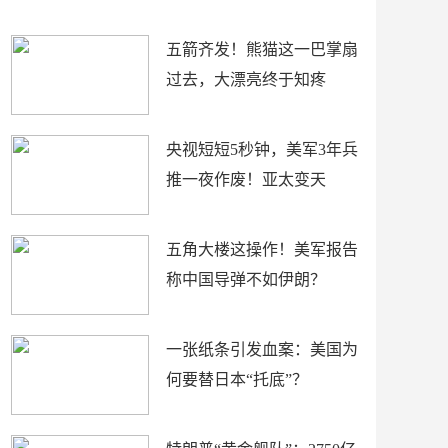
底”？
材
五箭齐发！熊猫这一巴掌扇
过去，大漂亮终于知疼
央视短短5秒钟，美军3年兵
推一夜作废！亚太变天
五角大楼这操作！美军报告
称中国导弹不如伊朗？
一张纸条引发血案：美国为
何要替日本“托底”？