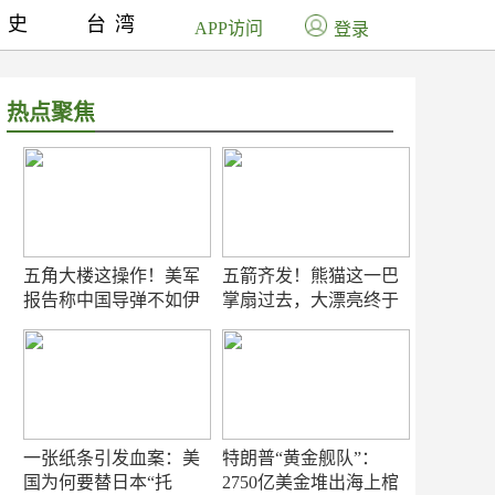
历史
台湾
APP访问
登录
热点聚焦
五角大楼这操作！美军
五箭齐发！熊猫这一巴
报告称中国导弹不如伊
掌扇过去，大漂亮终于
朗？
知疼
一张纸条引发血案：美
特朗普“黄金舰队”：
国为何要替日本“托
2750亿美金堆出海上棺