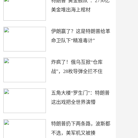
特朗普“黄金舰队”：2750亿
美金堆出海上棺材
伊朗赢了？这是特朗普给革
命卫队下“精准毒计”
炸疯了！俄乌互掀“仓库
战”，28枚导弹全拦不住
五角大楼“罗生门”：特朗普
这出戏把全世界演懵
特朗普扔下两条路，波斯都
不选，美军机又被揍