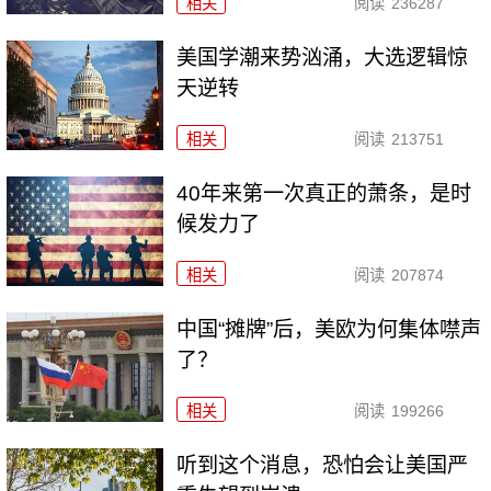
相关
阅读
236287
美国学潮来势汹涌，大选逻辑惊
天逆转
相关
阅读
213751
40年来第一次真正的萧条，是时
候发力了
相关
阅读
207874
中国“摊牌”后，美欧为何集体噤声
了？
相关
阅读
199266
听到这个消息，恐怕会让美国严