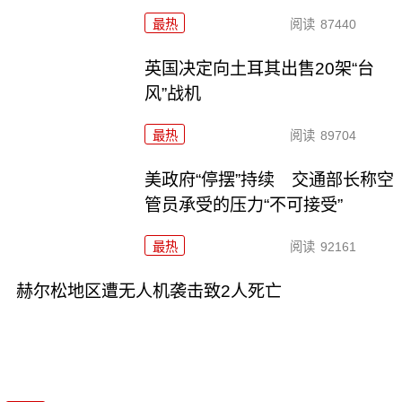
最热
阅读
87440
英国决定向土耳其出售20架“台
风”战机
最热
阅读
89704
美政府“停摆”持续 交通部长称空
管员承受的压力“不可接受”
最热
阅读
92161
赫尔松地区遭无人机袭击致2人死亡