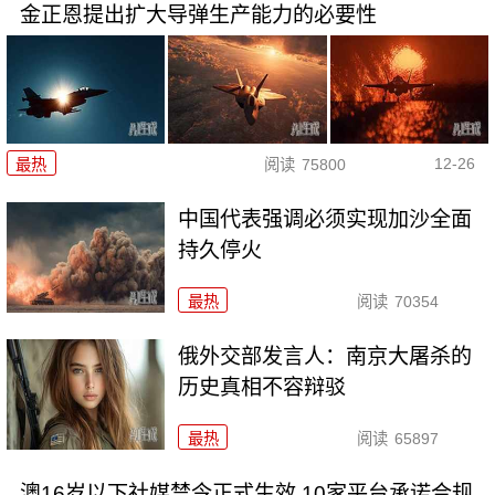
金正恩提出扩大导弹生产能力的必要性
12-26
最热
阅读
75800
中国代表强调必须实现加沙全面
持久停火
最热
阅读
70354
俄外交部发言人：南京大屠杀的
历史真相不容辩驳
最热
阅读
65897
澳16岁以下社媒禁令正式生效 10家平台承诺合规