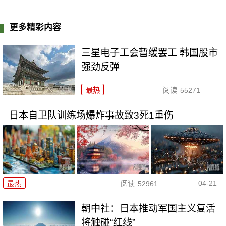
更多精彩内容
三星电子工会暂缓罢工 韩国股市
强劲反弹
最热
阅读
55271
日本自卫队训练场爆炸事故致3死1重伤
04-21
最热
阅读
52961
朝中社：日本推动军国主义复活
将触碰“红线”