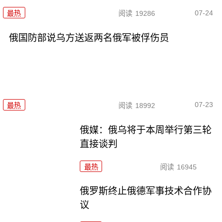
07-24
最热
阅读
19286
俄国防部说乌方送返两名俄军被俘伤员
07-23
最热
阅读
18992
俄媒：俄乌将于本周举行第三轮
直接谈判
最热
阅读
16945
俄罗斯终止俄德军事技术合作协
议