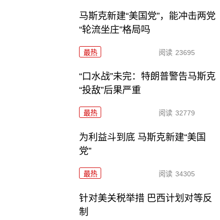
马斯克新建“美国党”，能冲击两党
“轮流坐庄”格局吗
最热
阅读
23695
“口水战”未完：特朗普警告马斯克
“投敌”后果严重
最热
阅读
32779
为利益斗到底 马斯克新建“美国
党”
最热
阅读
34305
针对美关税举措 巴西计划对等反
制