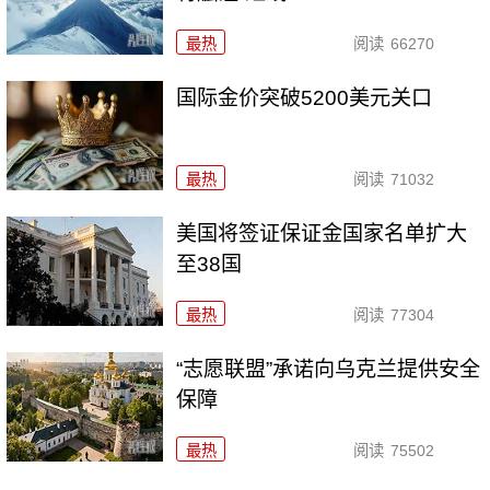
最热
阅读
66270
国际金价突破5200美元关口
最热
阅读
71032
美国将签证保证金国家名单扩大
至38国
最热
阅读
77304
“志愿联盟”承诺向乌克兰提供安全
保障
最热
阅读
75502