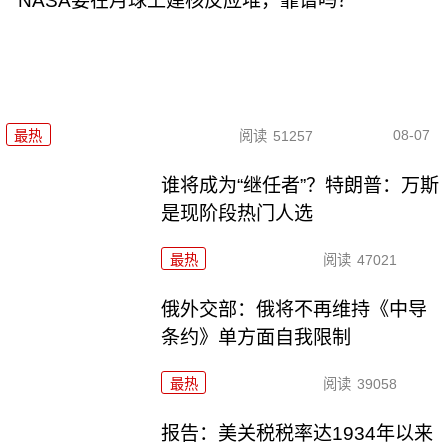
NASA要在月球上建核反应堆，靠谱吗？
08-07
最热
阅读
51257
谁将成为“继任者”？特朗普：万斯
是现阶段热门人选
最热
阅读
47021
俄外交部：俄将不再维持《中导
条约》单方面自我限制
最热
阅读
39058
报告：美关税税率达1934年以来