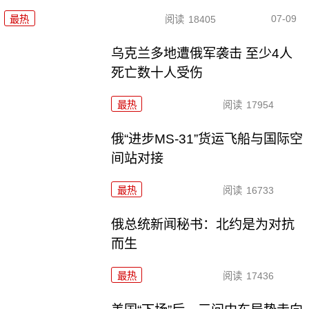
07-09
最热
阅读
18405
乌克兰多地遭俄军袭击 至少4人
死亡数十人受伤
最热
阅读
17954
俄“进步MS-31”货运飞船与国际空
间站对接
最热
阅读
16733
俄总统新闻秘书：北约是为对抗
而生
最热
阅读
17436