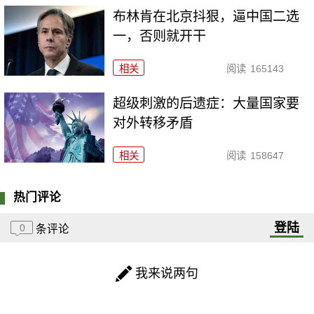
布林肯在北京抖狠，逼中国二选
一，否则就开干
相关
阅读
165143
超级刺激的后遗症：大量国家要
对外转移矛盾
相关
阅读
158647
热门评论
登陆
0
条评论
我来说两句