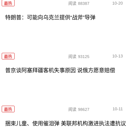
10-20
最热
阅读
88387
特朗普：可能向乌克兰提供“战斧”导弹
10-13
最热
阅读
93125
普京谈阿塞拜疆客机失事原因 说俄方愿意赔偿
10-11
最热
阅读
98627
捆束儿童、使用催泪弹 美联邦机构激进执法遭抗议