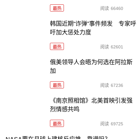
最热
阅读
66460
韩国近期“诈弹”事件频发 专家呼
吁加大惩处力度
最热
阅读
62601
俄美领导人会晤为何选在阿拉斯
加
最热
阅读
67236
《南京照相馆》北美首映引发强
烈情感共鸣
最热
阅读
69725