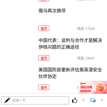
俄乌再次换俘
最热
阅读
17020
中国代表：谈判与合作才是解决
伊核问题的正确途径
最热
阅读
19447
美国国防部重新评估美英澳安全
伙伴协定
最热
阅读
17247
11万列！中欧班列跑出“质量跃升”加速度
0
0
点评一下