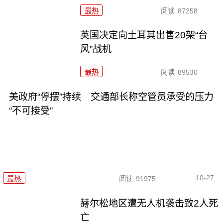
最热
阅读
87258
英国决定向土耳其出售20架“台
风”战机
最热
阅读
89530
美政府“停摆”持续 交通部长称空管员承受的压力
“不可接受”
10-27
最热
阅读
91975
赫尔松地区遭无人机袭击致2人死
亡