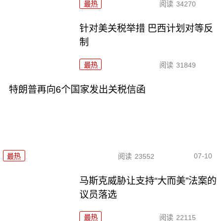
最热
阅读
34270
针对美关税举措 巴西计划对等反
制
最热
阅读
31849
特朗普再向6个国家发出关税信函
07-10
最热
阅读
23552
马斯克威胁让支持“大而美”法案的
议员落选
最热
阅读
22115