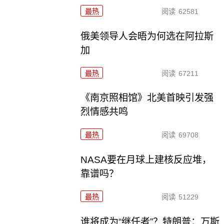
最热
阅读
62581
俄美领导人会晤为何选在阿拉斯
加
最热
阅读
67211
《南京照相馆》北美首映引发强
烈情感共鸣
最热
阅读
69708
NASA要在月球上建核反应堆，
靠谱吗？
最热
阅读
51229
谁将成为“继任者”？特朗普：万斯