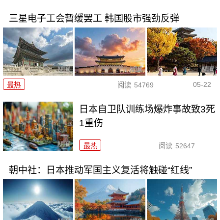
三星电子工会暂缓罢工 韩国股市强劲反弹
05-22
最热
阅读
54769
日本自卫队训练场爆炸事故致3死
1重伤
最热
阅读
52647
朝中社：日本推动军国主义复活将触碰“红线”