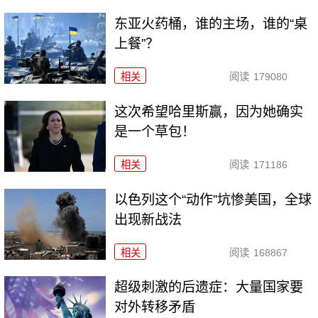
东亚火药桶，谁的主场，谁的“桌
上餐”？
相关
阅读
179080
这次希望哈里斯赢，因为她确实
是一个草包！
相关
阅读
171186
以色列这个“动作”坑惨美国，全球
出现新战法
相关
阅读
168867
超级刺激的后遗症：大量国家要
对外转移矛盾