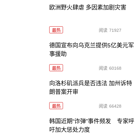
欧洲野火肆虐 多因素加剧灾害
最热
阅读
71927
德国宣布向乌克兰提供5亿美元军
事援助
最热
阅读
60168
向洛杉矶派兵是否违法 加州诉特
朗普案开审
最热
阅读
66428
韩国近期“诈弹”事件频发 专家呼
吁加大惩处力度