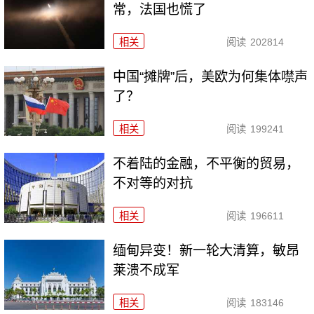
常，法国也慌了
相关
阅读
202814
中国“摊牌”后，美欧为何集体噤声
了？
相关
阅读
199241
不着陆的金融，不平衡的贸易，
不对等的对抗
相关
阅读
196611
缅甸异变！新一轮大清算，敏昂
莱溃不成军
相关
阅读
183146