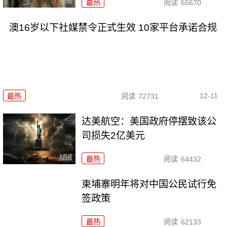
最热
阅读
65670
澳16岁以下社媒禁令正式生效 10家平台承诺合规
12-11
最热
阅读
72731
达美航空：美国政府停摆致该公
司损失2亿美元
最热
阅读
64432
柬埔寨明年将对中国公民试行免
签政策
最热
阅读
62133