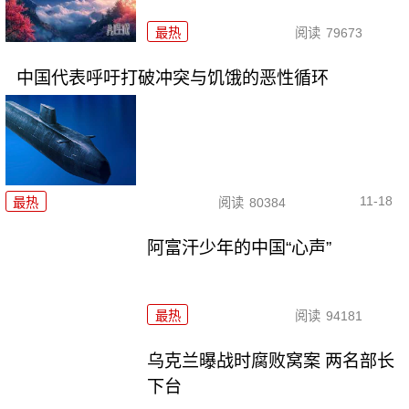
最热
阅读
79673
中国代表呼吁打破冲突与饥饿的恶性循环
11-18
最热
阅读
80384
阿富汗少年的中国“心声”
最热
阅读
94181
乌克兰曝战时腐败窝案 两名部长
下台