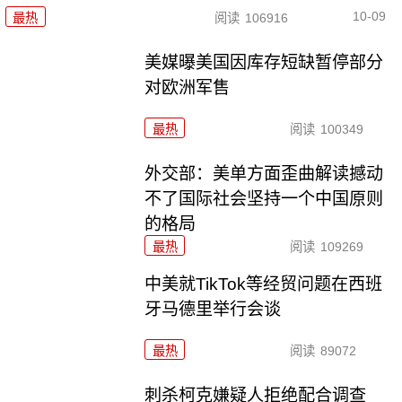
10-09
最热
阅读
106916
美媒曝美国因库存短缺暂停部分
对欧洲军售
最热
阅读
100349
外交部：美单方面歪曲解读撼动
不了国际社会坚持一个中国原则
的格局
最热
阅读
109269
中美就TikTok等经贸问题在西班
牙马德里举行会谈
最热
阅读
89072
刺杀柯克嫌疑人拒绝配合调查