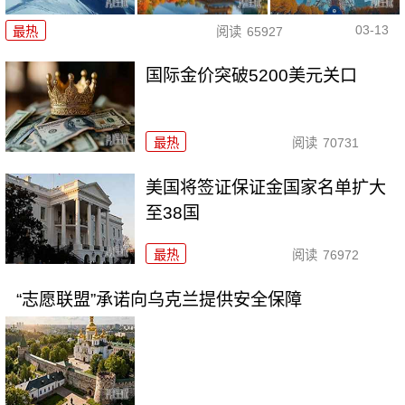
03-13
最热
阅读
65927
国际金价突破5200美元关口
最热
阅读
70731
美国将签证保证金国家名单扩大
至38国
最热
阅读
76972
“志愿联盟”承诺向乌克兰提供安全保障