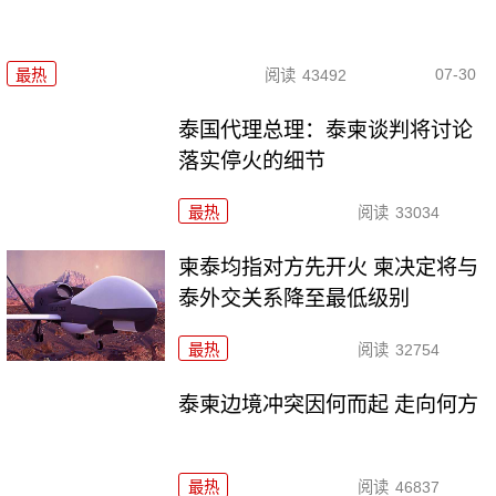
07-30
最热
阅读
43492
泰国代理总理：泰柬谈判将讨论
落实停火的细节
最热
阅读
33034
柬泰均指对方先开火 柬决定将与
泰外交关系降至最低级别
最热
阅读
32754
泰柬边境冲突因何而起 走向何方
最热
阅读
46837