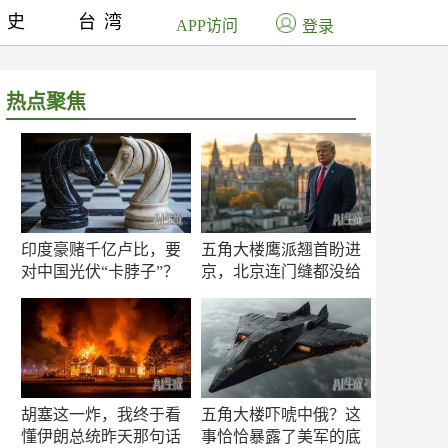
历史
台湾
APP访问
登录
热点聚焦
印度豪赌千亿卢比，要
五角大楼鹰派翘首盼进
对中国光伏“卡脖子”？
京，北京连门缝都没给
留
胡塞这一炸，我终于看
五角大楼吓唬中俄？这
懂伊朗总统昨天那句话
事恰恰暴露了美军的底