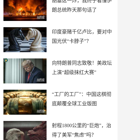
胡塞这一炸，我终于看懂伊
朗总统昨天那句话了
印度豪赌千亿卢比，要对中
国光伏“卡脖子”？
向特朗普同志致敬！美政坛
上演“超级抹红大赛”
“工厂的工厂”：中国这棋彻
底颠覆全球工业版图
射程1800公里的“巨炮”，治
得了美军“焦虑”吗？