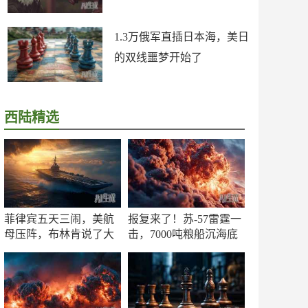
1.3万俄军直插日本海，美日
的双线噩梦开始了
西陆精选
菲律宾五天三闹，美航
报复来了！苏-57雷霆一
母压阵，布林肯说了大
击，7000吨粮船沉海底
实话