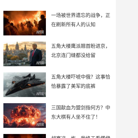
了
裤
一场被世界遗忘的战争，正
在刷新所有人的认知
五角大楼鹰派翘首盼进京，
北京连门缝都没给留
五角大楼吓唬中俄？这事恰
恰暴露了美军的底裤
三国歃血为盟剑指何方？中
东大棋有人坐不住了！