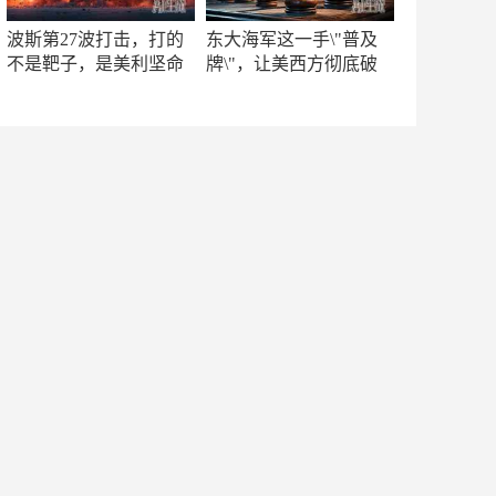
波斯第27波打击，打的
东大海军这一手\"普及
不是靶子，是美利坚命
牌\"，让美西方彻底破
门
防！