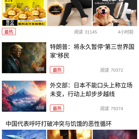
最热
阅读
31145
4小时前
特朗普：将永久暂停“第三世界国
家”移民
最热
阅读
70372
外交部：日本不能口头上称立场
未变，行动上却步步越线
最热
阅读
79374
中国代表呼吁打破冲突与饥饿的恶性循环