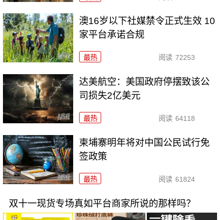
澳16岁以下社媒禁令正式生效 10
家平台承诺合规
最热
阅读
72253
达美航空：美国政府停摆致该公
司损失2亿美元
最热
阅读
64118
柬埔寨明年将对中国公民试行免
签政策
最热
阅读
61824
双十一现货专场真如平台商家所说的那样吗？