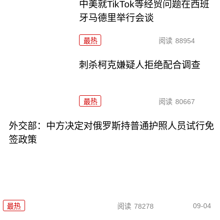
中美就TikTok等经贸问题在西班
牙马德里举行会谈
最热
阅读
88954
刺杀柯克嫌疑人拒绝配合调查
最热
阅读
80667
外交部：中方决定对俄罗斯持普通护照人员试行免
签政策
09-04
最热
阅读
78278