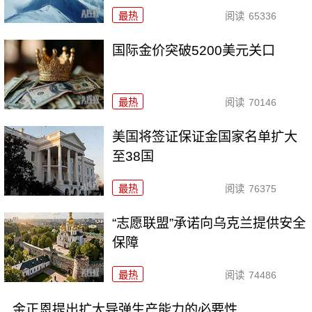
最热
阅读
65336
国际金价突破5200美元关口
最热
阅读
70146
美国将签证保证金国家名单扩大
至38国
最热
阅读
76375
“志愿联盟”承诺向乌克兰提供安全
保障
最热
阅读
74486
金正恩提出扩大导弹生产能力的必要性