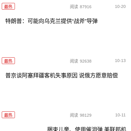
10-20
最热
阅读
87916
特朗普：可能向乌克兰提供“战斧”导弹
10-13
最热
阅读
92638
普京谈阿塞拜疆客机失事原因 说俄方愿意赔偿
10-11
最热
阅读
98129
捆束儿童、使用催泪弹 美联邦机