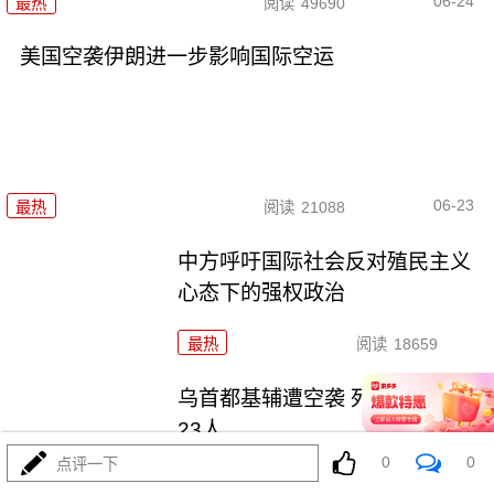
06-24
最热
阅读
49690
美国空袭伊朗进一步影响国际空运
06-23
最热
阅读
21088
中方呼吁国际社会反对殖民主义
心态下的强权政治
最热
阅读
18659
乌首都基辅遭空袭 死亡人数升至
23人
0
0
点评一下
最热
阅读
18929