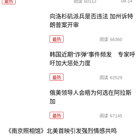
08-14
最热
阅读
60112
向洛杉矶派兵是否违法 加州诉特
朗普案开审
最热
阅读
66360
韩国近期“诈弹”事件频发 专家呼
吁加大惩处力度
最热
阅读
62529
俄美领导人会晤为何选在阿拉斯
加
最热
阅读
67145
《南京照相馆》北美首映引发强烈情感共鸣