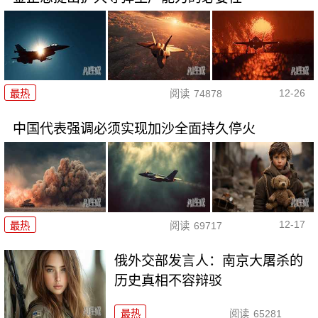
12-26
最热
阅读
74878
中国代表强调必须实现加沙全面持久停火
12-17
最热
阅读
69717
俄外交部发言人：南京大屠杀的
历史真相不容辩驳
最热
阅读
65281