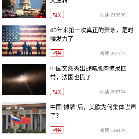
天逆转
相关
阅读
213636
40年来第一次真正的萧条，是时
候发力了
相关
阅读
207777
中国突然秀出战略肌肉惊呆四
常，法国也慌了
相关
阅读
202764
中国“摊牌”后，美欧为何集体噤声
了？
相关
阅读
199170