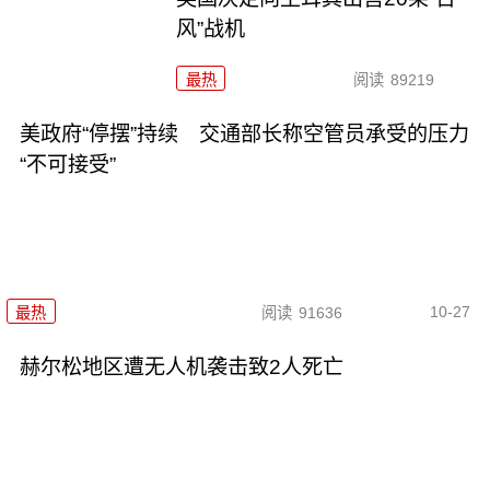
风”战机
最热
阅读
89219
美政府“停摆”持续 交通部长称空管员承受的压力
“不可接受”
10-27
最热
阅读
91636
赫尔松地区遭无人机袭击致2人死亡