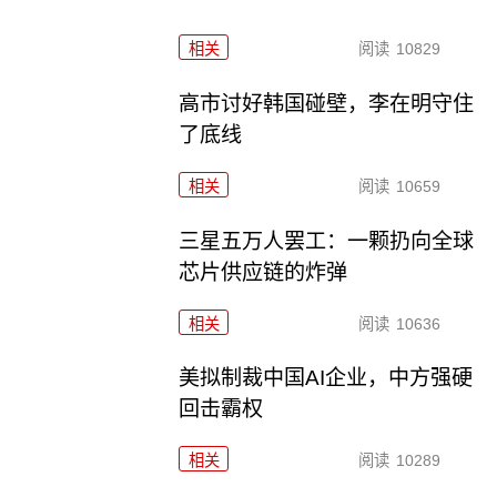
相关
阅读
10829
高市讨好韩国碰壁，李在明守住
了底线
相关
阅读
10659
三星五万人罢工：一颗扔向全球
芯片供应链的炸弹
相关
阅读
10636
美拟制裁中国AI企业，中方强硬
回击霸权
相关
阅读
10289