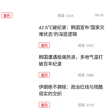
08-05
最热
阅读
2144
42.5℃破纪录：韩国宣布“国家灾
难状态”的深层逻辑
最热
阅读
5352
韩国遭遇极端热浪，多地气温打
破百年纪录
最热
阅读
2986
伊朗绝不拥核：政治红线与残酷
现实的交织
最热
阅读
3719