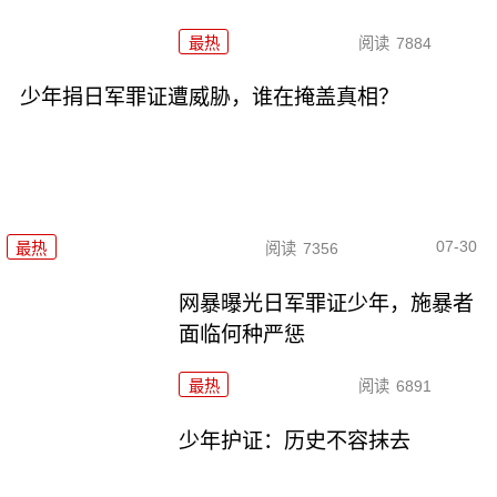
最热
阅读
7884
少年捐日军罪证遭威胁，谁在掩盖真相？
07-30
最热
阅读
7356
网暴曝光日军罪证少年，施暴者
面临何种严惩
最热
阅读
6891
少年护证：历史不容抹去