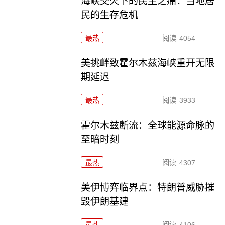
海峡交火下的民生之痛：当地居
民的生存危机
最热
阅读
4054
美挑衅致霍尔木兹海峡重开无限
期延迟
最热
阅读
3933
霍尔木兹断流：全球能源命脉的
至暗时刻
最热
阅读
4307
美伊博弈临界点：特朗普威胁摧
毁伊朗基建
最热
阅读
4106