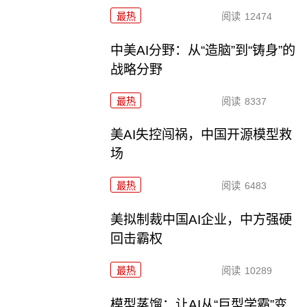
最热
阅读
12474
中美AI分野：从“造脑”到“铸身”的
战略分野
最热
阅读
8337
美AI失控闯祸，中国开源模型救
场
最热
阅读
6483
美拟制裁中国AI企业，中方强硬
回击霸权
最热
阅读
10289
模型蒸馏：让AI从“巨型学霸”变