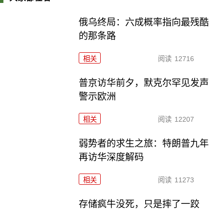
俄乌终局：六成概率指向最残酷
的那条路
相关
阅读
12716
普京访华前夕，默克尔罕见发声
警示欧洲
相关
阅读
12207
弱势者的求生之旅：特朗普九年
再访华深度解码
相关
阅读
11273
存储疯牛没死，只是摔了一跤