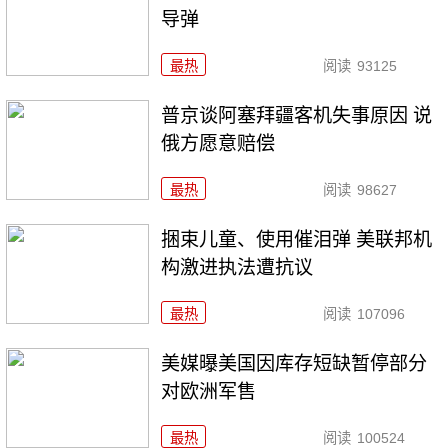
导弹
最热
阅读
93125
普京谈阿塞拜疆客机失事原因 说
俄方愿意赔偿
最热
阅读
98627
捆束儿童、使用催泪弹 美联邦机
构激进执法遭抗议
最热
阅读
107096
美媒曝美国因库存短缺暂停部分
对欧洲军售
最热
阅读
100524