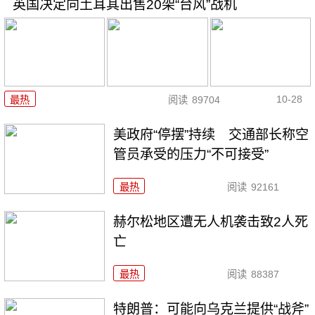
英国决定向土耳其出售20架“台风”战机
10-28
最热
阅读
89704
美政府“停摆”持续 交通部长称空
管员承受的压力“不可接受”
最热
阅读
92161
赫尔松地区遭无人机袭击致2人死
亡
最热
阅读
88387
特朗普：可能向乌克兰提供“战斧”