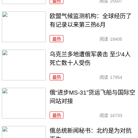
最热
阅读
25507
欧盟气候监测机构：全球经历了
有记录以来第三热6月
最热
阅读
18405
乌克兰多地遭俄军袭击 至少4人
死亡数十人受伤
最热
阅读
17954
俄“进步MS-31”货运飞船与国际空
间站对接
最热
阅读
16733
俄总统新闻秘书：北约是为对抗