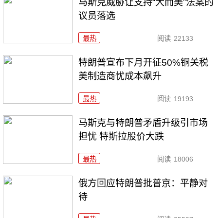
马斯克威胁让支持“大而美”法案的
议员落选
最热
阅读
22133
特朗普宣布下月开征50%铜关税
美制造商忧成本飙升
最热
阅读
19193
马斯克与特朗普矛盾升级引市场
担忧 特斯拉股价大跌
最热
阅读
18006
俄方回应特朗普批普京：平静对
待