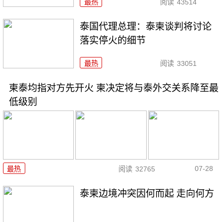
最热
阅读
43514
泰国代理总理：泰柬谈判将讨论
落实停火的细节
最热
阅读
33051
柬泰均指对方先开火 柬决定将与泰外交关系降至最
低级别
07-28
最热
阅读
32765
泰柬边境冲突因何而起 走向何方