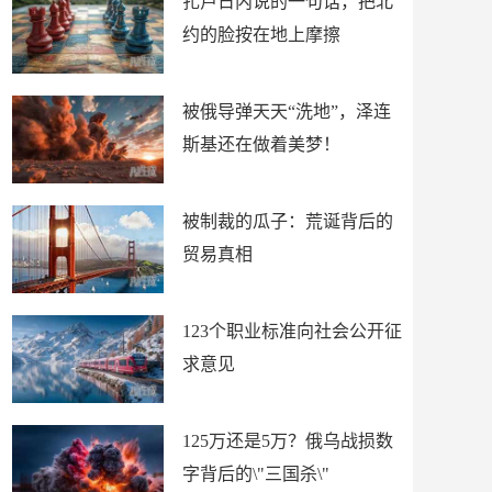
扎卢日内说的一句话，把北
约的脸按在地上摩擦
被俄导弹天天“洗地”，泽连
斯基还在做着美梦！
被制裁的瓜子：荒诞背后的
贸易真相
123个职业标准向社会公开征
求意见
125万还是5万？俄乌战损数
字背后的\"三国杀\"