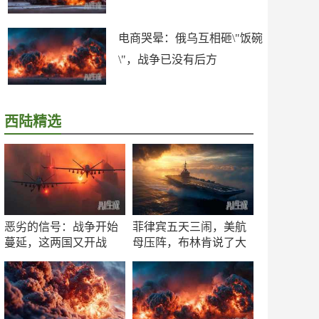
电商哭晕：俄乌互相砸\"饭碗
\"，战争已没有后方
西陆精选
恶劣的信号：战争开始
菲律宾五天三闹，美航
蔓延，这两国又开战
母压阵，布林肯说了大
了！
实话