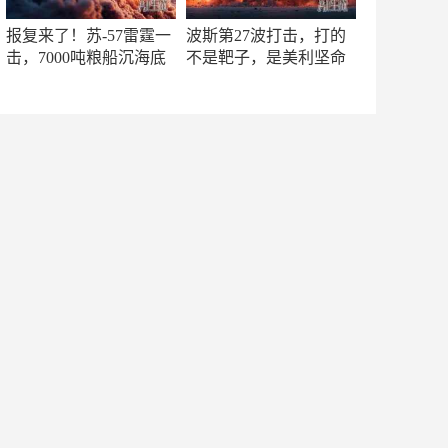
报复来了！苏-57雷霆一
波斯第27波打击，打的
击，7000吨粮船沉海底
不是靶子，是美利坚命
门