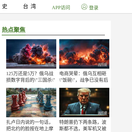
历史
台湾
APP访问
登录
热点聚焦
125万还是5万？俄乌战
电商哭晕：俄乌互相砸
损数字背后的\"三国杀\"
\"饭碗\"，战争已没有后
方
扎卢日内说的一句话，
特朗普扔下两条路，波
把北约的脸按在地上摩
斯都不选，美军机又被