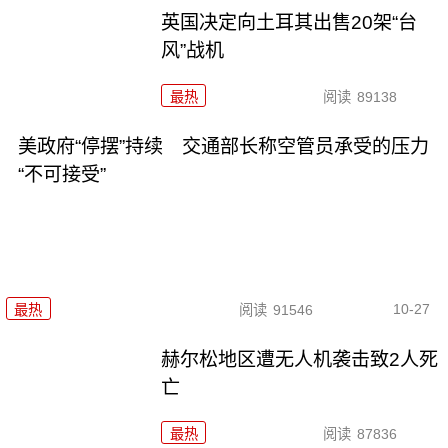
英国决定向土耳其出售20架“台
风”战机
最热
阅读
89138
美政府“停摆”持续 交通部长称空管员承受的压力
“不可接受”
10-27
最热
阅读
91546
赫尔松地区遭无人机袭击致2人死
亡
最热
阅读
87836