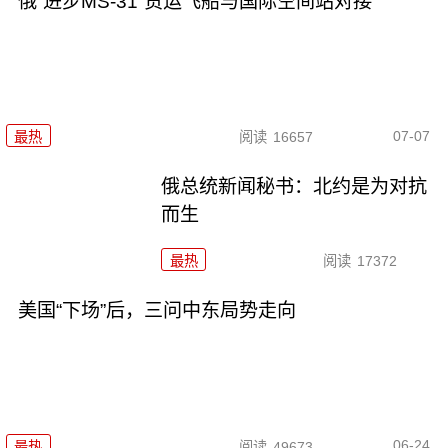
俄“进步MS-31”货运飞船与国际空间站对接
07-07
最热
阅读
16657
俄总统新闻秘书：北约是为对抗
而生
最热
阅读
17372
美国“下场”后，三问中东局势走向
06-24
最热
阅读
49673