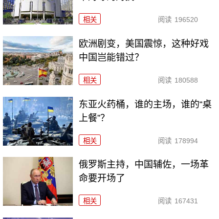
相关
阅读
196520
欧洲剧变，美国震惊，这种好戏
中国岂能错过？
相关
阅读
180588
东亚火药桶，谁的主场，谁的“桌
上餐”？
相关
阅读
178994
俄罗斯主持，中国辅佐，一场革
命要开场了
相关
阅读
167431