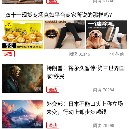
最热
阅读
61746
双十一现货专场真如平台商家所说的那样吗？
最热
阅读
31145
4小时前
特朗普：将永久暂停“第三世界国
家”移民
最热
阅读
70284
外交部：日本不能口头上称立场
未变，行动上却步步越线
最热
阅读
79299