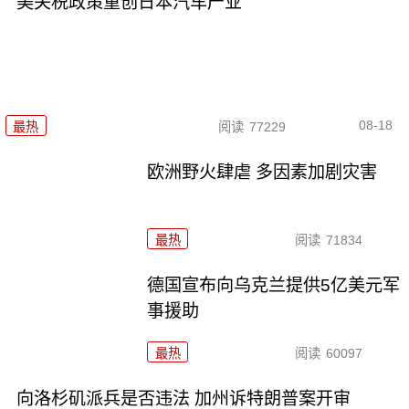
美关税政策重创日本汽车产业
08-18
最热
阅读
77229
欧洲野火肆虐 多因素加剧灾害
最热
阅读
71834
德国宣布向乌克兰提供5亿美元军
事援助
最热
阅读
60097
向洛杉矶派兵是否违法 加州诉特朗普案开审