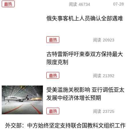
07-28
最热
阅读
46734
俄失事客机上人员确认全部遇难
最热
阅读
20923
古特雷斯呼吁柬泰双方保持最大
限度克制
最热
阅读
21392
受美滥施关税影响 亚行调低亚太
发展中经济体增长预期
最热
阅读
23725
外交部：中方始终坚定支持联合国教科文组织工作