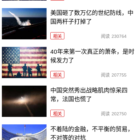
美国砸了数万亿的世纪防线，中
国两杆子打掉了
相关
阅读
230764
40年来第一次真正的萧条，是时
候发力了
相关
阅读
207755
中国突然秀出战略肌肉惊呆四
常，法国也慌了
相关
阅读
202750
不着陆的金融，不平衡的贸易，
不对等的对抗