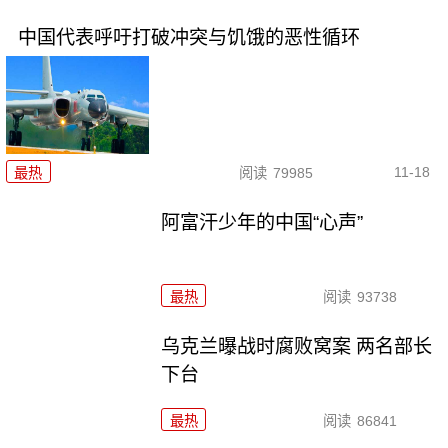
中国代表呼吁打破冲突与饥饿的恶性循环
11-18
最热
阅读
79985
阿富汗少年的中国“心声”
最热
阅读
93738
乌克兰曝战时腐败窝案 两名部长
下台
最热
阅读
86841