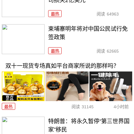
司损失2亿美元
最热
阅读
64963
柬埔寨明年将对中国公民试行免
签政策
最热
阅读
62665
双十一现货专场真如平台商家所说的那样吗？
最热
阅读
31145
4小时前
特朗普：将永久暂停“第三世界国
家”移民