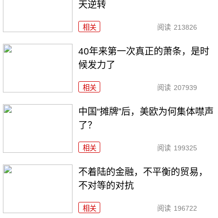
天逆转
相关
阅读
213826
40年来第一次真正的萧条，是时
候发力了
相关
阅读
207939
中国“摊牌”后，美欧为何集体噤声
了？
相关
阅读
199325
不着陆的金融，不平衡的贸易，
不对等的对抗
相关
阅读
196722