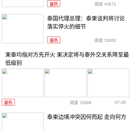
最热
阅读
43571
泰国代理总理：泰柬谈判将讨论
落实停火的细节
最热
阅读
33082
柬泰均指对方先开火 柬决定将与泰外交关系降至最
低级别
07-28
最热
阅读
32806
泰柬边境冲突因何而起 走向何方