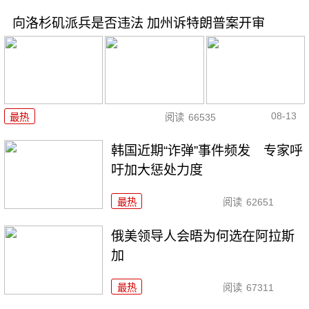
向洛杉矶派兵是否违法 加州诉特朗普案开审
08-13
最热
阅读
66535
韩国近期“诈弹”事件频发 专家呼
吁加大惩处力度
最热
阅读
62651
俄美领导人会晤为何选在阿拉斯
加
最热
阅读
67311