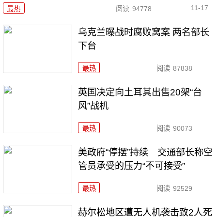
11-17
最热
阅读
94778
乌克兰曝战时腐败窝案 两名部长
下台
最热
阅读
87838
英国决定向土耳其出售20架“台
风”战机
最热
阅读
90073
美政府“停摆”持续 交通部长称空
管员承受的压力“不可接受”
最热
阅读
92529
赫尔松地区遭无人机袭击致2人死