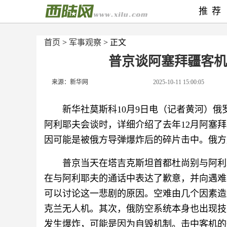
推荐
首页
>
军事观察
> 正文
普京谈阿塞拜疆客机
来源：新华网
2025-10-11 15:00:05
新华社莫斯科10月9日电（记者黄河）
阿利耶夫会谈时，详细介绍了去年12月阿塞
因可能是被俄方导弹爆炸后的碎片击中。俄方
普京当天在塔吉克斯坦首都杜尚别与阿利
在与阿利耶夫的通话中表达了歉意，并向遇难
可以讨论这一悲剧的原因。空难由几个因素造
克兰无人机。其次，俄防空系统本身也出现技
发生爆炸，可能是因为自毁机制。击中客机的