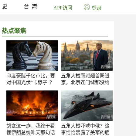
历史
台湾
APP访问
登录
热点聚焦
印度豪赌千亿卢比，要
五角大楼鹰派翘首盼进
对中国光伏“卡脖子”？
京，北京连门缝都没给
留
胡塞这一炸，我终于看
五角大楼吓唬中俄？这
懂伊朗总统昨天那句话
事恰恰暴露了美军的底