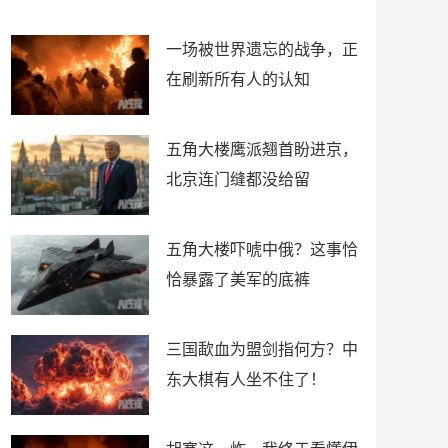
了
裤
一场被世界遗忘的战争，正
在刷新所有人的认知
五角大楼鹰派翘首盼进京，
北京连门缝都没给留
五角大楼吓唬中俄？这事恰
恰暴露了美军的底裤
三国歃血为盟剑指何方？中
东大棋有人坐不住了！