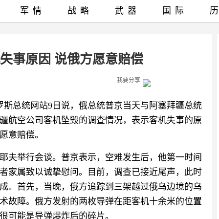
军情
战略
武器
国际
失事原因 说俄方愿意赔偿
我要分享
俄罗斯总统网站9日说，俄总统普京当天与阿塞拜疆总统
拜疆航空公司客机坠毁的调查情况，表示客机失事的原
愿意赔偿。
耶夫举行会谈。普京表示，空难发生后，他第一时间
者家属致以诚挚慰问。目前，调查已接近尾声，此时
成。首先，当晚，俄方追踪到三架越过俄乌边境的乌
术故障。俄方发射的两枚导弹在距客机十余米的位置
很可能是导弹爆炸后的碎片。