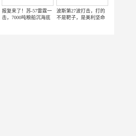
报复来了！苏-57雷霆一
波斯第27波打击，打的
击，7000吨粮船沉海底
不是靶子，是美利坚命
门