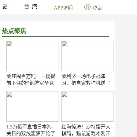
历史
台湾
APP访问
登录
热点聚焦
美狂囤百万吨：一场提
美利坚一场电子战演
前下注的\"铜牌军备竞
习，把自家救护机送了
赛\"
命！
1.3万俄军直插日本海，
红海惊涛！沙特摆开大
美日的双线噩梦开始了
棋局，猫鼠游戏才刚开