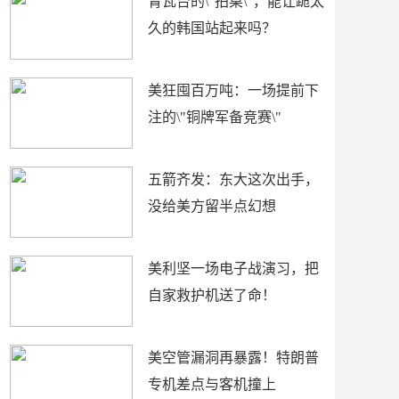
青瓦台的\"拍桌\"，能让跪太
久的韩国站起来吗？
美狂囤百万吨：一场提前下
注的\"铜牌军备竞赛\"
五箭齐发：东大这次出手，
没给美方留半点幻想
美利坚一场电子战演习，把
自家救护机送了命！
美空管漏洞再暴露！特朗普
专机差点与客机撞上