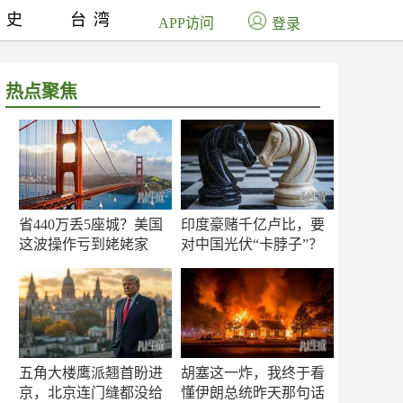
历史
台湾
APP访问
登录
热点聚焦
省440万丢5座城？美国
印度豪赌千亿卢比，要
这波操作亏到姥姥家
对中国光伏“卡脖子”？
了！
五角大楼鹰派翘首盼进
胡塞这一炸，我终于看
京，北京连门缝都没给
懂伊朗总统昨天那句话