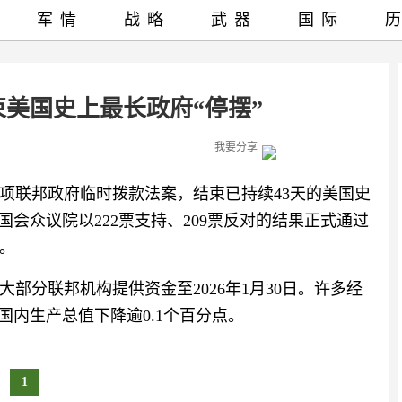
军情
战略
武器
国际
束美国史上最长政府“停摆”
我要分享
一项联邦政府临时拨款法案，结束已持续43天的美国史
国会众议院以222票支持、209票反对的结果正式通过
。
部分联邦机构提供资金至2026年1月30日。许多经
国内生产总值下降逾0.1个百分点。
1