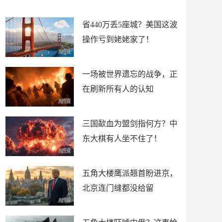
留
了
省440万丢5座城？美国这波
操作亏到姥姥家了！
一场被世界遗忘的战争，正
在刷新所有人的认知
三国歃血为盟剑指何方？中
东大棋有人坐不住了！
五角大楼鹰派翘首盼进京，
北京连门缝都没给留