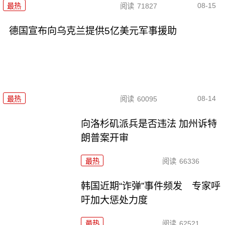
08-15
最热
阅读
71827
德国宣布向乌克兰提供5亿美元军事援助
08-14
最热
阅读
60095
向洛杉矶派兵是否违法 加州诉特
朗普案开审
最热
阅读
66336
韩国近期“诈弹”事件频发 专家呼
吁加大惩处力度
最热
阅读
62521