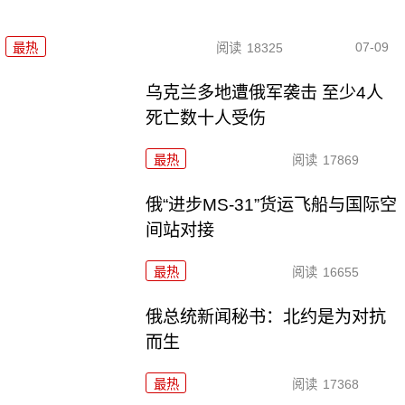
07-09
最热
阅读
18325
乌克兰多地遭俄军袭击 至少4人
死亡数十人受伤
最热
阅读
17869
俄“进步MS-31”货运飞船与国际空
间站对接
最热
阅读
16655
俄总统新闻秘书：北约是为对抗
而生
最热
阅读
17368