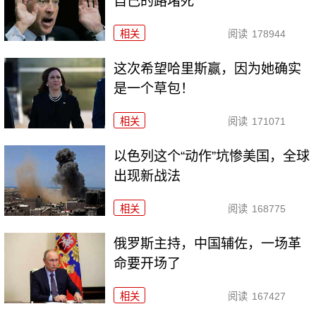
自己的路堵死
相关
阅读
178944
这次希望哈里斯赢，因为她确实
是一个草包！
相关
阅读
171071
以色列这个“动作”坑惨美国，全球
出现新战法
相关
阅读
168775
俄罗斯主持，中国辅佐，一场革
命要开场了
相关
阅读
167427