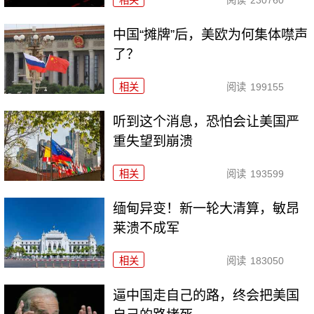
相关
阅读
230760
中国“摊牌”后，美欧为何集体噤声
了？
相关
阅读
199155
听到这个消息，恐怕会让美国严
重失望到崩溃
相关
阅读
193599
缅甸异变！新一轮大清算，敏昂
莱溃不成军
相关
阅读
183050
逼中国走自己的路，终会把美国