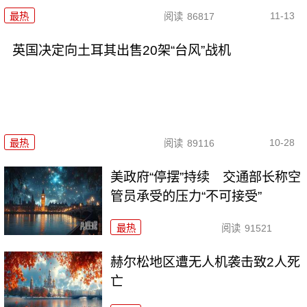
11-13
最热
阅读
86817
英国决定向土耳其出售20架“台风”战机
10-28
最热
阅读
89116
美政府“停摆”持续 交通部长称空
管员承受的压力“不可接受”
最热
阅读
91521
赫尔松地区遭无人机袭击致2人死
亡