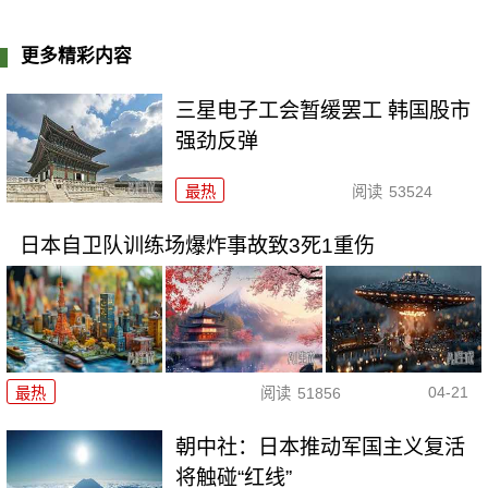
更多精彩内容
三星电子工会暂缓罢工 韩国股市
强劲反弹
最热
阅读
53524
日本自卫队训练场爆炸事故致3死1重伤
04-21
最热
阅读
51856
朝中社：日本推动军国主义复活
将触碰“红线”