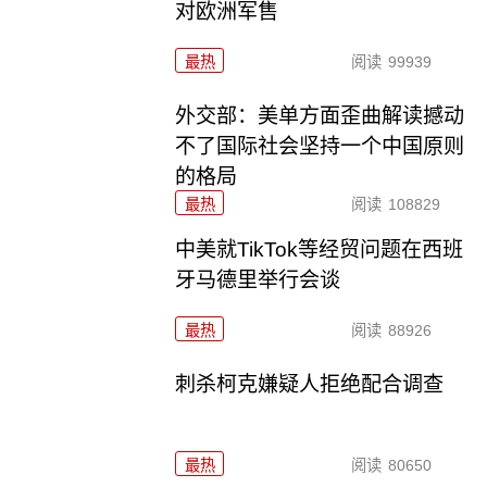
对欧洲军售
最热
阅读
99939
外交部：美单方面歪曲解读撼动
不了国际社会坚持一个中国原则
的格局
最热
阅读
108829
中美就TikTok等经贸问题在西班
牙马德里举行会谈
最热
阅读
88926
刺杀柯克嫌疑人拒绝配合调查
最热
阅读
80650