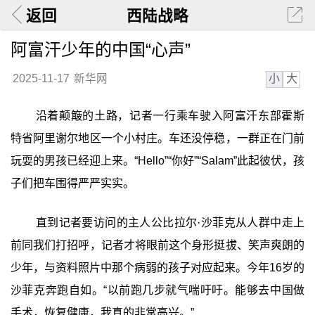
返回
西陆战略
阿富汗少年的中国“心声”
小
大
2025-11-17
新华网
沿着颠簸的土路，记者一行乘车驶入阿富汗东部霍斯
特省阿里谢尔地区一个小村庄。车还没停稳，一群正在门前
玩耍的男孩已经迎上来。“Hello”“你好”“Salam”此起彼伏，孩
子们把车围得严严实实。
直到记者要访问的主人公比拉尔·沙菲克从人群中走上
前同我们打招呼，记者才将眼前这个身形挺拔、笑声爽朗的
少年，与资料照片中那个病弱的孩子对应起来。今年16岁的
沙菲克奔跑自如。“以前跑几步就气喘吁吁。能够去中国做
手术，恢复健康，我真的非常高兴。”