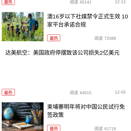
12-12
最热
阅读
65141
澳16岁以下社媒禁令正式生效 10
家平台承诺合规
最热
阅读
72088
达美航空：美国政府停摆致该公司损失2亿美元
12-05
最热
阅读
64015
柬埔寨明年将对中国公民试行免
签政策
最热
阅读
61718