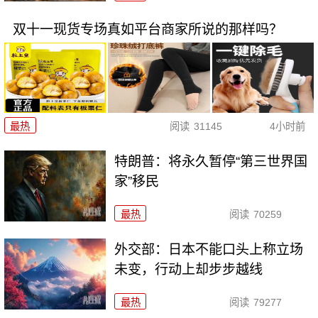
双十一现货专场真如平台商家所说的那样吗？
最热
阅读
31145
4小时前
特朗普：将永久暂停“第三世界国
家”移民
最热
阅读
70259
外交部：日本不能口头上称立场
未变，行动上却步步越线
最热
阅读
79277