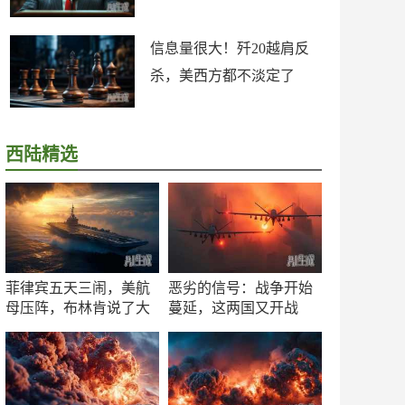
信息量很大！歼20越肩反
杀，美西方都不淡定了
西陆精选
菲律宾五天三闹，美航
恶劣的信号：战争开始
母压阵，布林肯说了大
蔓延，这两国又开战
实话
了！