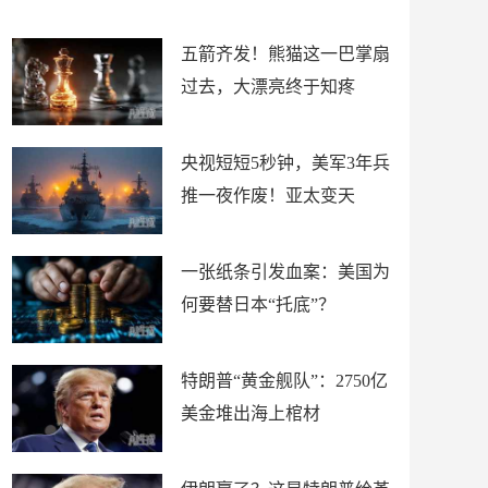
底”？
材
五箭齐发！熊猫这一巴掌扇
过去，大漂亮终于知疼
央视短短5秒钟，美军3年兵
推一夜作废！亚太变天
一张纸条引发血案：美国为
何要替日本“托底”？
特朗普“黄金舰队”：2750亿
美金堆出海上棺材