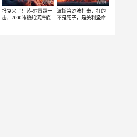
报复来了！苏-57雷霆一
波斯第27波打击，打的
击，7000吨粮船沉海底
不是靶子，是美利坚命
门