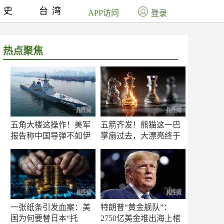
历史
台湾
APP访问
登录
热点聚焦
五角大楼这操作！美军
五箭齐发！熊猫这一巴
报告称中国导弹不如伊
掌扇过去，大漂亮终于
朗？
知疼
一张纸条引发血案：美
特朗普“黄金舰队”：
国为何要替日本“托
2750亿美金堆出海上棺