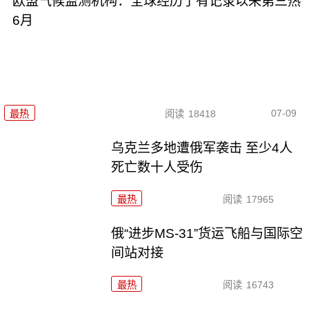
欧盟气候监测机构：全球经历了有记录以来第三热
6月
07-09
最热
阅读
18418
乌克兰多地遭俄军袭击 至少4人
死亡数十人受伤
最热
阅读
17965
俄“进步MS-31”货运飞船与国际空
间站对接
最热
阅读
16743