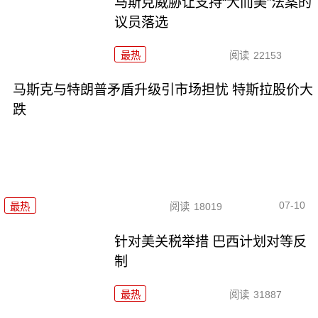
马斯克威胁让支持“大而美”法案的
议员落选
最热
阅读
22153
马斯克与特朗普矛盾升级引市场担忧 特斯拉股价大
跌
07-10
最热
阅读
18019
针对美关税举措 巴西计划对等反
制
最热
阅读
31887