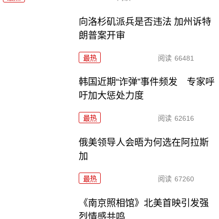
向洛杉矶派兵是否违法 加州诉特
朗普案开审
最热
阅读
66481
韩国近期“诈弹”事件频发 专家呼
吁加大惩处力度
最热
阅读
62616
俄美领导人会晤为何选在阿拉斯
加
最热
阅读
67260
《南京照相馆》北美首映引发强
烈情感共鸣