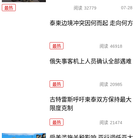
07-28
最热
阅读
32779
泰柬边境冲突因何而起 走向何方
最热
阅读
46918
俄失事客机上人员确认全部遇难
最热
阅读
20985
古特雷斯呼吁柬泰双方保持最大
限度克制
最热
阅读
21474
受美滥施关税影响 亚行调低亚太