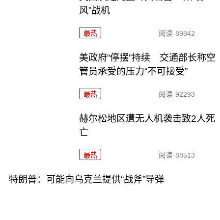
风”战机
最热
阅读
89842
美政府“停摆”持续 交通部长称空
管员承受的压力“不可接受”
最热
阅读
92293
赫尔松地区遭无人机袭击致2人死
亡
最热
阅读
88513
特朗普：可能向乌克兰提供“战斧”导弹