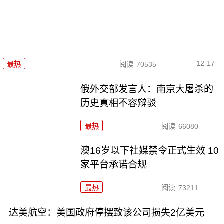
12-17
最热
阅读
70535
俄外交部发言人：南京大屠杀的
历史真相不容辩驳
最热
阅读
66080
澳16岁以下社媒禁令正式生效 10
家平台承诺合规
最热
阅读
73211
达美航空：美国政府停摆致该公司损失2亿美元