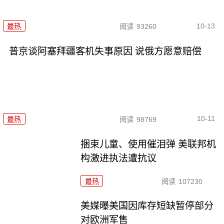
10-13
最热
阅读
93260
普京谈阿塞拜疆客机失事原因 说俄方愿意赔偿
10-11
最热
阅读
98769
捆束儿童、使用催泪弹 美联邦机
构激进执法遭抗议
最热
阅读
107230
美媒曝美国因库存短缺暂停部分
对欧洲军售