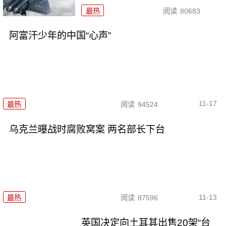
最热
阅读
80683
阿富汗少年的中国“心声”
11-17
最热
阅读
94524
乌克兰曝战时腐败窝案 两名部长下台
11-13
最热
阅读
87596
英国决定向土耳其出售20架“台