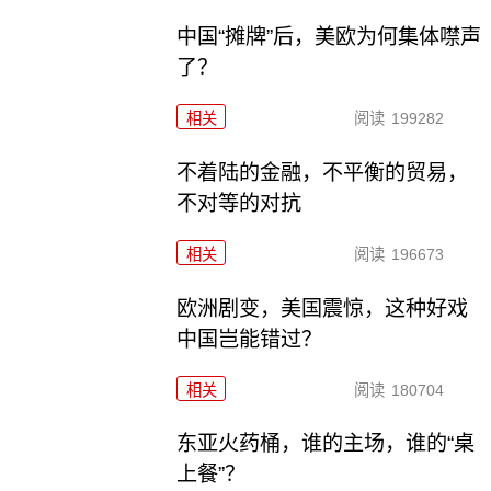
中国“摊牌”后，美欧为何集体噤声
了？
相关
阅读
199282
不着陆的金融，不平衡的贸易，
不对等的对抗
相关
阅读
196673
欧洲剧变，美国震惊，这种好戏
中国岂能错过？
相关
阅读
180704
东亚火药桶，谁的主场，谁的“桌
上餐”？