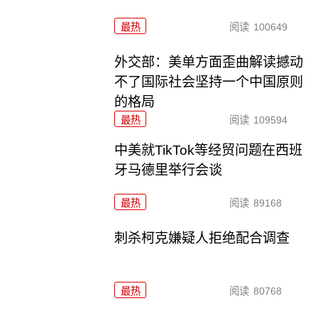
最热
阅读
100649
外交部：美单方面歪曲解读撼动
不了国际社会坚持一个中国原则
的格局
最热
阅读
109594
中美就TikTok等经贸问题在西班
牙马德里举行会谈
最热
阅读
89168
刺杀柯克嫌疑人拒绝配合调查
最热
阅读
80768