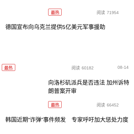
最热
阅读
71954
德国宣布向乌克兰提供5亿美元军事援助
08-14
最热
阅读
60182
向洛杉矶派兵是否违法 加州诉特
朗普案开审
最热
阅读
66452
韩国近期“诈弹”事件频发 专家呼吁加大惩处力度