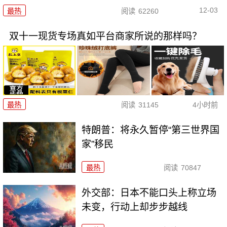
12-03
最热
阅读
62260
双十一现货专场真如平台商家所说的那样吗？
最热
阅读
31145
4小时前
特朗普：将永久暂停“第三世界国
家”移民
最热
阅读
70847
外交部：日本不能口头上称立场
未变，行动上却步步越线