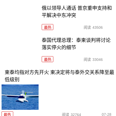
俄以领导人通话 普京重申支持和
平解决中东冲突
最热
阅读
43506
泰国代理总理：泰柬谈判将讨论
落实停火的细节
最热
阅读
33046
柬泰均指对方先开火 柬决定将与泰外交关系降至最
低级别
07-28
最热
阅读
32764