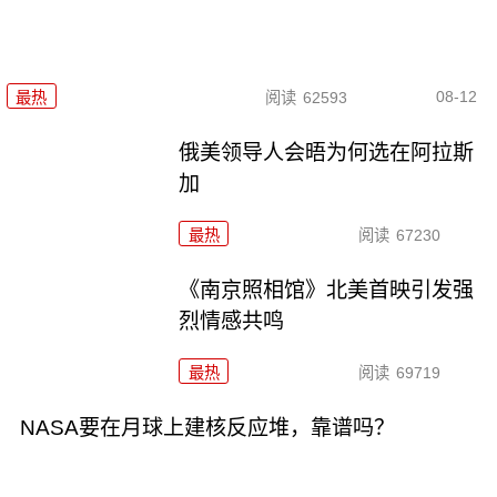
08-12
最热
阅读
62593
俄美领导人会晤为何选在阿拉斯
加
最热
阅读
67230
《南京照相馆》北美首映引发强
烈情感共鸣
最热
阅读
69719
NASA要在月球上建核反应堆，靠谱吗？