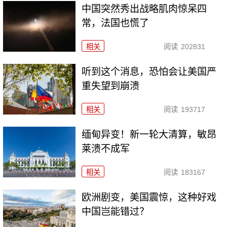
中国突然秀出战略肌肉惊呆四
常，法国也慌了
相关
阅读
202831
听到这个消息，恐怕会让美国严
重失望到崩溃
相关
阅读
193717
缅甸异变！新一轮大清算，敏昂
莱溃不成军
相关
阅读
183167
欧洲剧变，美国震惊，这种好戏
中国岂能错过？