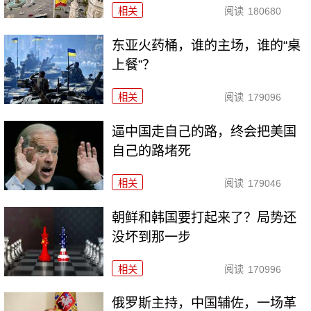
相关
阅读
180680
东亚火药桶，谁的主场，谁的“桌
上餐”？
相关
阅读
179096
逼中国走自己的路，终会把美国
自己的路堵死
相关
阅读
179046
朝鲜和韩国要打起来了？局势还
没坏到那一步
相关
阅读
170996
俄罗斯主持，中国辅佐，一场革