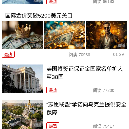
最热
阅读
66183
国际金价突破5200美元关口
01-29
最热
阅读
70966
美国将签证保证金国家名单扩大
至38国
最热
阅读
77230
“志愿联盟”承诺向乌克兰提供安全
保障
最热
阅读
75417