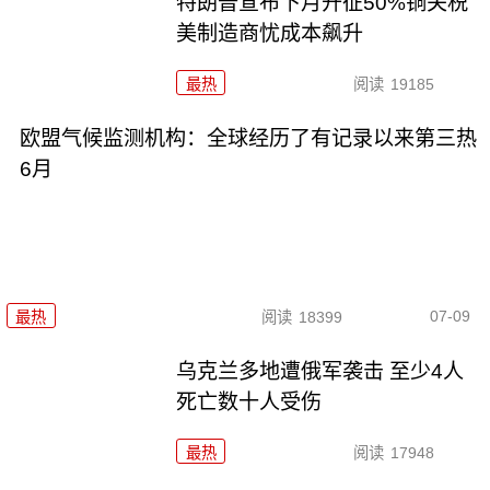
特朗普宣布下月开征50%铜关税
美制造商忧成本飙升
最热
阅读
19185
欧盟气候监测机构：全球经历了有记录以来第三热
6月
07-09
最热
阅读
18399
乌克兰多地遭俄军袭击 至少4人
死亡数十人受伤
最热
阅读
17948