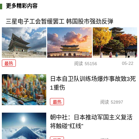
更多精彩内容
三星电子工会暂缓罢工 韩国股市强劲反弹
05-22
最热
阅读
55156
日本自卫队训练场爆炸事故致3死
1重伤
最热
阅读
52897
朝中社：日本推动军国主义复活
将触碰“红线”