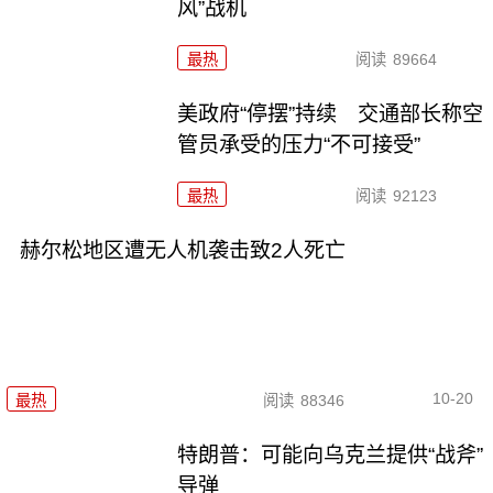
风”战机
最热
阅读
89664
美政府“停摆”持续 交通部长称空
管员承受的压力“不可接受”
最热
阅读
92123
赫尔松地区遭无人机袭击致2人死亡
10-20
最热
阅读
88346
特朗普：可能向乌克兰提供“战斧”
导弹