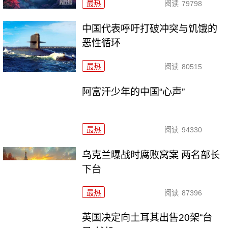
最热
阅读
79798
中国代表呼吁打破冲突与饥饿的
恶性循环
最热
阅读
80515
阿富汗少年的中国“心声”
最热
阅读
94330
乌克兰曝战时腐败窝案 两名部长
下台
最热
阅读
87396
英国决定向土耳其出售20架“台