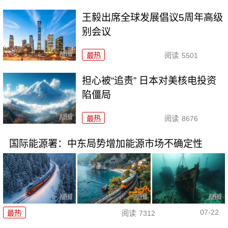
王毅出席全球发展倡议5周年高级
别会议
最热
阅读
5501
担心被“追责” 日本对美核电投资
陷僵局
最热
阅读
8676
国际能源署：中东局势增加能源市场不确定性
07-22
最热
阅读
7312