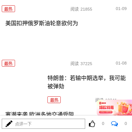
01-09
最热
阅读
21855
美国扣押俄罗斯油轮意欲何为
01-08
最热
阅读
37225
特朗普：若输中期选举，我可能
被弹劾
最热
阅读
19341
寒潮来袭 欧洲多地交通受阻
0
0
点评一下