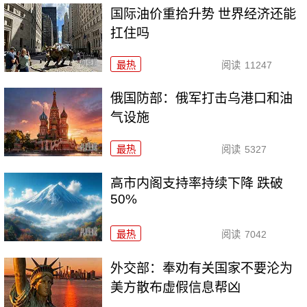
国际油价重拾升势 世界经济还能
扛住吗
最热
阅读
11247
俄国防部：俄军打击乌港口和油
气设施
最热
阅读
5327
高市内阁支持率持续下降 跌破
50%
最热
阅读
7042
外交部：奉劝有关国家不要沦为
美方散布虚假信息帮凶