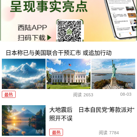
日本称已与美国联合干预汇市 或追加行动
08-03
最热
阅读
2653
大地震后 日本自民党“筹款派对”
照开不误
最热
阅读
7784