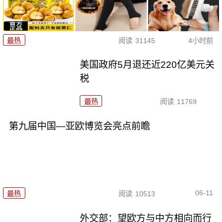
最热
阅读
31145
4小时前
美国政府5月退还近220亿美元关
税
最热
阅读
11769
第九届中国—亚欧博览会亮点前瞻
06-11
最热
阅读
10513
外交部：望欧方与中方相向而行