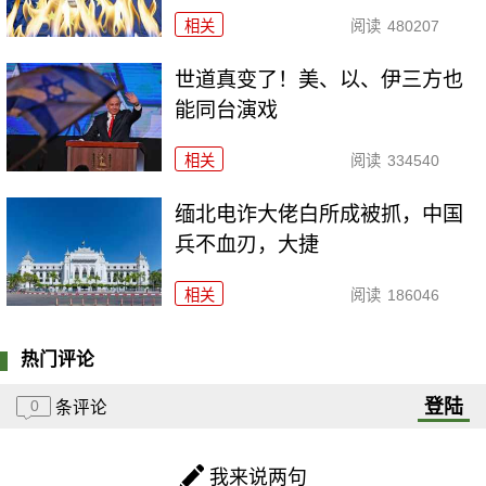
相关
阅读
480207
世道真变了！美、以、伊三方也
能同台演戏
相关
阅读
334540
缅北电诈大佬白所成被抓，中国
兵不血刃，大捷
相关
阅读
186046
热门评论
登陆
0
条评论
我来说两句