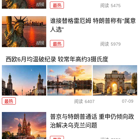
最热
阅读
5475
谁接替格雷厄姆 特朗普称有“属意
人选”
最热
阅读
5979
西欧6月均温破纪录 较常年高约3摄氏度
07-09
最热
阅读
6407
普京与特朗普通话 重申仍倾向政
治解决乌克兰问题