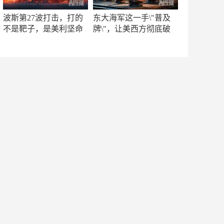
波斯第27波打击，打的
东大海军这一手\"普及
不是靶子，是美利坚命
牌\"，让美西方彻底破
门
防！