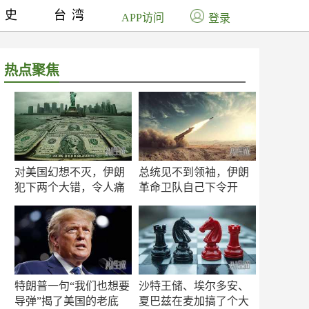
历史
台湾
APP访问
登录
热点聚焦
对美国幻想不灭，伊朗
总统见不到领袖，伊朗
犯下两个大错，令人痛
革命卫队自己下令开
心！
打？
特朗普一句“我们也想要
沙特王储、埃尔多安、
导弹”揭了美国的老底
夏巴兹在麦加搞了个大