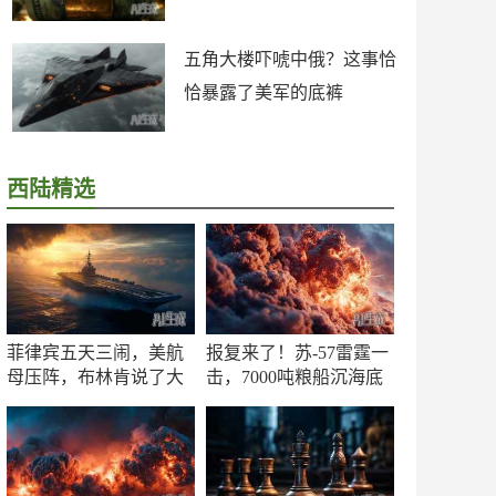
五角大楼吓唬中俄？这事恰
恰暴露了美军的底裤
西陆精选
菲律宾五天三闹，美航
报复来了！苏-57雷霆一
母压阵，布林肯说了大
击，7000吨粮船沉海底
实话