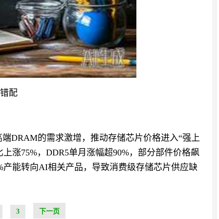
源错配
高端DRAM的需求激增，推动存储芯片价格进入“强上
比上涨75%，DDR5单月涨幅超90%，部分部件价格飙
0%产能转向AI相关产品，导致消费级存储芯片供应缺
3
下一页