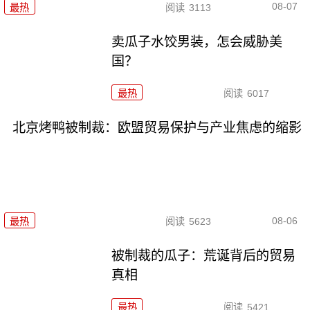
08-07
最热
阅读
3113
卖瓜子水饺男装，怎会威胁美
国？
最热
阅读
6017
北京烤鸭被制裁：欧盟贸易保护与产业焦虑的缩影
08-06
最热
阅读
5623
被制裁的瓜子：荒诞背后的贸易
真相
最热
阅读
5421