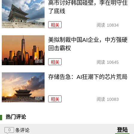
高市讨好韩国碰壁，李在明守住
了底线
相关
阅读
10834
美拟制裁中国AI企业，中方强硬
回击霸权
相关
阅读
10645
存储告急：AI狂潮下的芯片荒局
相关
阅读
10083
热门评论
登陆
0
条评论