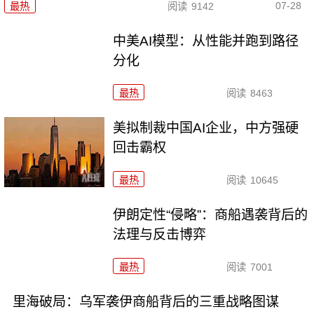
07-28
最热
阅读
9142
中美AI模型：从性能并跑到路径
分化
最热
阅读
8463
美拟制裁中国AI企业，中方强硬
回击霸权
最热
阅读
10645
伊朗定性“侵略”：商船遇袭背后的
法理与反击博弈
最热
阅读
7001
里海破局：乌军袭伊商船背后的三重战略图谋