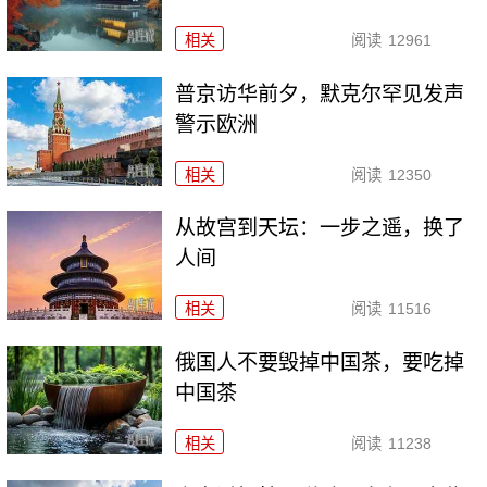
相关
阅读
12961
普京访华前夕，默克尔罕见发声
警示欧洲
相关
阅读
12350
从故宫到天坛：一步之遥，换了
人间
相关
阅读
11516
俄国人不要毁掉中国茶，要吃掉
中国茶
相关
阅读
11238