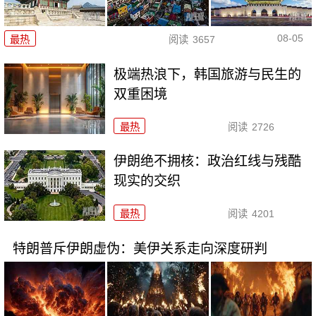
08-05
最热
阅读
3657
极端热浪下，韩国旅游与民生的
双重困境
最热
阅读
2726
伊朗绝不拥核：政治红线与残酷
现实的交织
最热
阅读
4201
特朗普斥伊朗虚伪：美伊关系走向深度研判