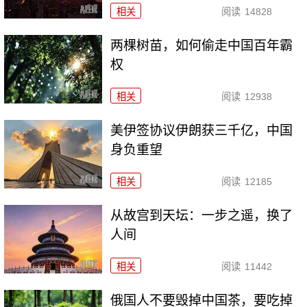
相关
阅读
14828
两棵树苗，如何偷走中国百年霸
权
相关
阅读
12938
美伊签协议伊朗获三千亿，中国
身负重望
相关
阅读
12185
从故宫到天坛：一步之遥，换了
人间
相关
阅读
11442
俄国人不要毁掉中国茶，要吃掉