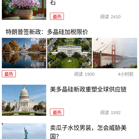
石
最热
阅读
2410
特朗普签新政：多晶硅加税限价
最热
阅读
1900
4小时前
美多晶硅新政重塑全球供应链
最热
阅读
1592
卖瓜子水饺男装，怎会威胁美
国？