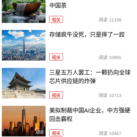
中国茶
相关
阅读
11158
存储疯牛没死，只是摔了一跤
相关
阅读
10955
三星五万人罢工：一颗扔向全球
芯片供应链的炸弹
相关
阅读
10713
美拟制裁中国AI企业，中方强硬
回击霸权
相关
阅读
10467