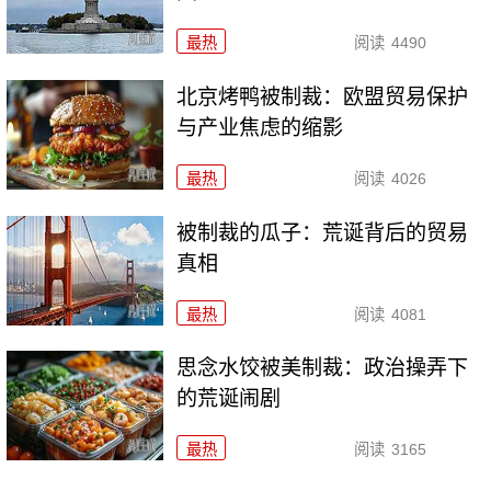
最热
阅读
4490
北京烤鸭被制裁：欧盟贸易保护
与产业焦虑的缩影
最热
阅读
4026
被制裁的瓜子：荒诞背后的贸易
真相
最热
阅读
4081
思念水饺被美制裁：政治操弄下
的荒诞闹剧
最热
阅读
3165