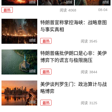
08-04
最热
阅读
4068
特朗普宣称掌控海峡：战略意图
与事实真相
最热
阅读
3545
特朗普痛批伊朗口是心非：美伊
博弈下的谎言与极限施压
最热
阅读
3844
美伊谈判罗生门：政治算计与战
略博弈
最热
阅读
3125