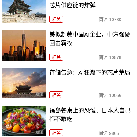
芯片供应链的炸弹
相关
阅读
10760
美拟制裁中国AI企业，中方强硬
回击霸权
相关
阅读
10578
存储告急：AI狂潮下的芯片荒局
相关
阅读
10066
福岛餐桌上的恐慌：日本人自己
都不敢吃
相关
阅读
9866