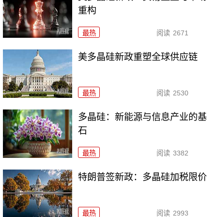
重构
最热
阅读
2671
美多晶硅新政重塑全球供应链
最热
阅读
2530
多晶硅：新能源与信息产业的基
石
最热
阅读
3382
特朗普签新政：多晶硅加税限价
最热
阅读
2993