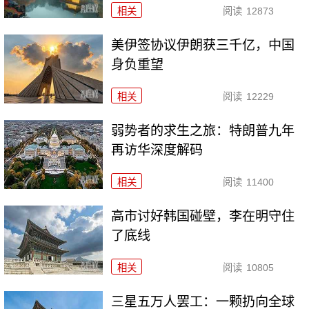
相关
阅读
12873
美伊签协议伊朗获三千亿，中国
身负重望
相关
阅读
12229
弱势者的求生之旅：特朗普九年
再访华深度解码
相关
阅读
11400
高市讨好韩国碰壁，李在明守住
了底线
相关
阅读
10805
三星五万人罢工：一颗扔向全球