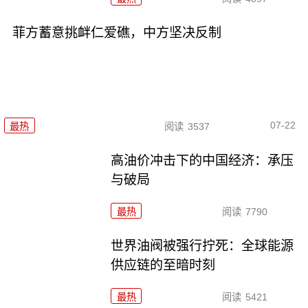
菲方蓄意挑衅仁爱礁，中方坚决反制
07-22
最热
阅读
3537
高油价冲击下的中国经济：承压
与破局
最热
阅读
7790
世界油阀被强行拧死：全球能源
供应链的至暗时刻
最热
阅读
5421