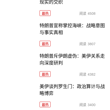
现实的交织
最热
阅读
4508
特朗普宣称掌控海峡：战略意图
与事实真相
最热
阅读
3807
特朗普斥伊朗虚伪：美伊关系走
向深度研判
最热
阅读
4382
美伊谈判罗生门：政治算计与战
略博弈
最热
阅读
3400