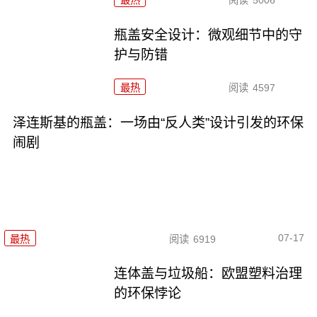
最热
阅读
5006
瓶盖安全设计：微观细节中的守
护与防错
最热
阅读
4597
泽连斯基的瓶盖：一场由“反人类”设计引发的环保
闹剧
07-17
最热
阅读
6919
连体盖与垃圾船：欧盟塑料治理
的环保悖论