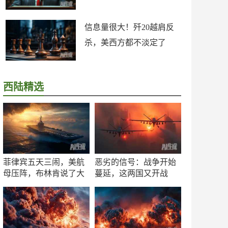
信息量很大！歼20越肩反
杀，美西方都不淡定了
西陆精选
菲律宾五天三闹，美航
恶劣的信号：战争开始
母压阵，布林肯说了大
蔓延，这两国又开战
实话
了！