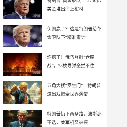
特朗普“黄金舰队”：2750亿
美金堆出海上棺材
伊朗赢了？这是特朗普给革
命卫队下“精准毒计”
炸疯了！俄乌互掀“仓库
战”，28枚导弹全拦不住
五角大楼“罗生门”：特朗普
这出戏把全世界演懵
特朗普扔下两条路，波斯都
不选，美军机又被揍