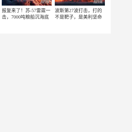
报复来了！苏-57雷霆一
波斯第27波打击，打的
击，7000吨粮船沉海底
不是靶子，是美利坚命
门