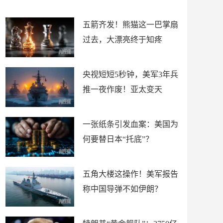
底”？
材
五箭齐发！熊猫这一巴掌扇
过去，大漂亮终于知疼
央视短短5秒钟，美军3年兵
推一夜作废！亚太变天
一张纸条引发血案：美国为
何要替日本“托底”？
五角大楼这操作！美军报告
称中国导弹不如伊朗？