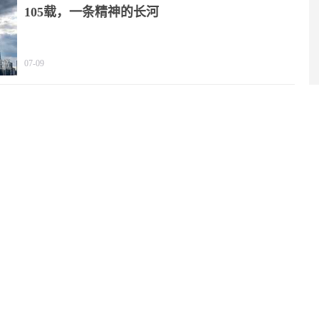
105载，一条精神的长河
07-09
2025年我国文化产业营收规模突破20万亿元
06-29
中国代表：绝不允许“新型军国主义”成势为患
06-29
两部门就养老服务师职业资格制度出台暂行规定