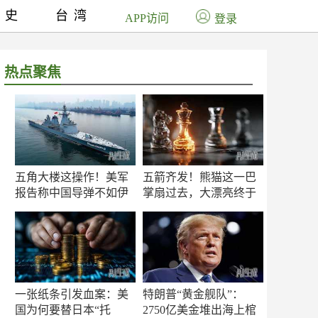
历史
台湾
APP访问
登录
热点聚焦
五角大楼这操作！美军
五箭齐发！熊猫这一巴
报告称中国导弹不如伊
掌扇过去，大漂亮终于
朗？
知疼
一张纸条引发血案：美
特朗普“黄金舰队”：
国为何要替日本“托
2750亿美金堆出海上棺