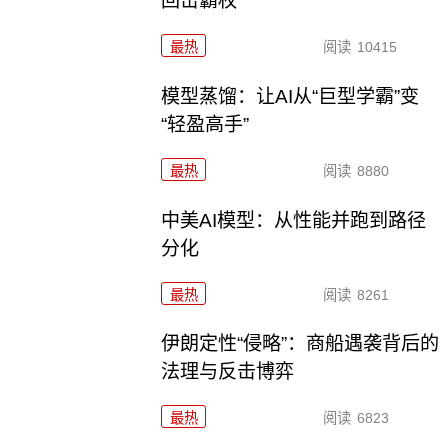
回击霸权
最热
阅读
10415
模型蒸馏：让AI从“巨型学霸”变
“轻盈高手”
最热
阅读
8880
中美AI模型：从性能并跑到路径
分化
最热
阅读
8261
伊朗定性“侵略”：商船遇袭背后的
法理与反击博弈
最热
阅读
6823