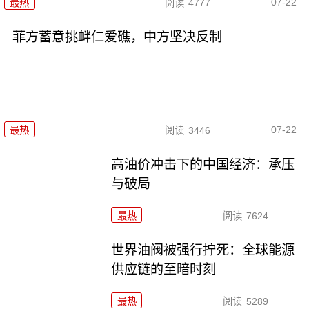
07-22
最热
阅读
4777
菲方蓄意挑衅仁爱礁，中方坚决反制
07-22
最热
阅读
3446
高油价冲击下的中国经济：承压
与破局
最热
阅读
7624
世界油阀被强行拧死：全球能源
供应链的至暗时刻
最热
阅读
5289