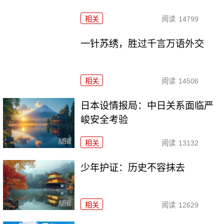
相关
阅读
14799
一针苏绣，胜过千言万语外交
相关
阅读
14506
日本设情报局：中日关系面临严
峻安全考验
相关
阅读
13132
少年护证：历史不容抹去
相关
阅读
12629