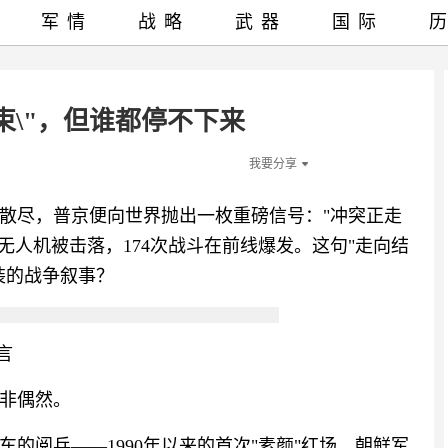
军情
战略
武器
国际
束\"，但谁都停不下来
我要分享
尚未散尽，普京便向世界抛出一枚重磅信号："冲突正走
架无人机被击落，174次战斗在前线爆发。这句"走向结
装的战争叙事？
言
非偶然。
的阅兵——1990年以来的首次"素颜"红场。朝鲜军