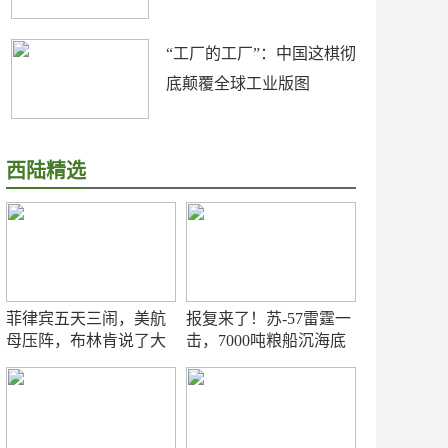
“工厂的工厂”：中国这棋彻
底颠覆全球工业版图
西陆精选
菲律宾五天三闹，美航
报复来了！苏-57雷霆一
母压阵，布林肯说了大
击，7000吨粮船沉海底
实话