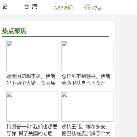
历史
台湾
APP访问
登录
热点聚焦
对美国幻想不灭，伊朗
总统见不到领袖，伊朗
犯下两个大错，令人痛
革命卫队自己下令开
心！
打？
特朗普一句“我们也想要
沙特王储、埃尔多安、
导弹”揭了美国的老底
夏巴兹在麦加搞了个大