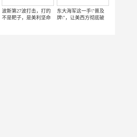
波斯第27波打击，打的
东大海军这一手\"普及
不是靶子，是美利坚命
牌\"，让美西方彻底破
门
防！