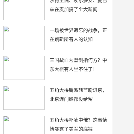
沙特王储、埃尔多安、夏巴
兹在麦加搞了个大新闻
一场被世界遗忘的战争，正
在刷新所有人的认知
三国歃血为盟剑指何方？中
东大棋有人坐不住了！
五角大楼鹰派翘首盼进京，
北京连门缝都没给留
五角大楼吓唬中俄？这事恰
恰暴露了美军的底裤