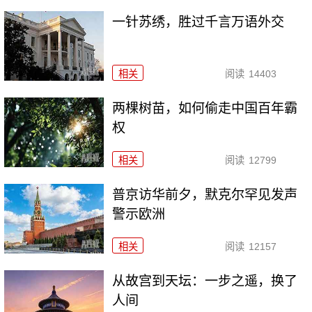
一针苏绣，胜过千言万语外交
相关
阅读
14403
两棵树苗，如何偷走中国百年霸
权
相关
阅读
12799
普京访华前夕，默克尔罕见发声
警示欧洲
相关
阅读
12157
从故宫到天坛：一步之遥，换了
人间