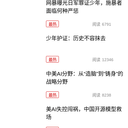
网暴曝光日军罪证少年，施暴者
面临何种严惩
最热
阅读
6791
少年护证：历史不容抹去
最热
阅读
12346
中美AI分野：从“造脑”到“铸身”的
战略分野
最热
阅读
8238
美AI失控闯祸，中国开源模型救
场