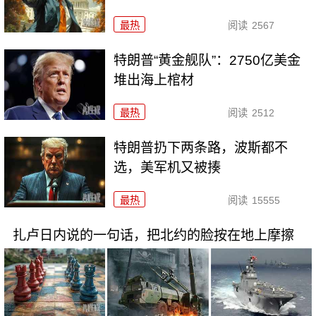
最热
阅读
2567
特朗普“黄金舰队”：2750亿美金
堆出海上棺材
最热
阅读
2512
特朗普扔下两条路，波斯都不
选，美军机又被揍
最热
阅读
15555
扎卢日内说的一句话，把北约的脸按在地上摩擦