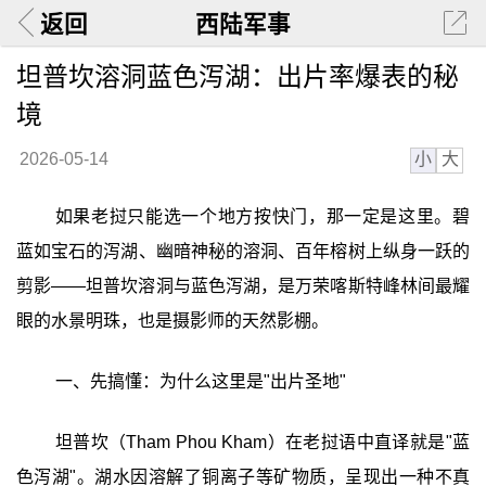
返回
西陆军事
坦普坎溶洞蓝色泻湖：出片率爆表的秘
境
小
大
2026-05-14
如果老挝只能选一个地方按快门，那一定是这里。碧
蓝如宝石的泻湖、幽暗神秘的溶洞、百年榕树上纵身一跃的
剪影——坦普坎溶洞与蓝色泻湖，是万荣喀斯特峰林间最耀
眼的水景明珠，也是摄影师的天然影棚。
一、先搞懂：为什么这里是"出片圣地"
坦普坎（Tham Phou Kham）在老挝语中直译就是"蓝
色泻湖"。湖水因溶解了铜离子等矿物质，呈现出一种不真