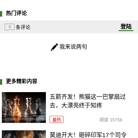
热门评论
登陆
0
条评论
我来说两句
更多精彩内容
五箭齐发！熊猫这一巴掌扇过
去，大漂亮终于知疼
最热
阅读
15756
莫迪开大！砸碎印军17个司令