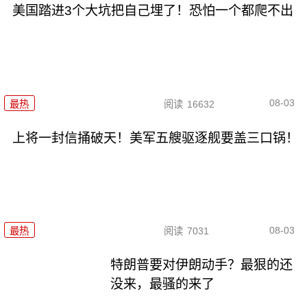
美国踏进3个大坑把自己埋了！恐怕一个都爬不出
08-03
最热
阅读
16632
上将一封信捅破天！美军五艘驱逐舰要盖三口锅！
08-03
最热
阅读
7031
特朗普要对伊朗动手？最狠的还
没来，最骚的来了