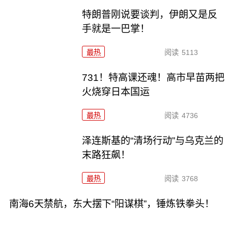
特朗普刚说要谈判，伊朗又是反
手就是一巴掌！
最热
阅读
5113
731！特高课还魂！高市早苗两把
火烧穿日本国运
最热
阅读
4736
泽连斯基的“清场行动”与乌克兰的
末路狂飙！
最热
阅读
3768
南海6天禁航，东大摆下“阳谋棋”，锤炼铁拳头！