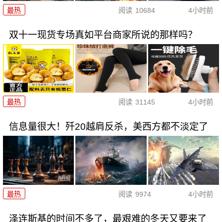
最热
阅读
10684
4小时前
双十一现货专场真如平台商家所说的那样吗？
最热
阅读
31145
4小时前
信息量很大！歼20越肩反杀，美西方都不淡定了
最热
阅读
9974
4小时前
泽连斯基的时间不多了，最艰难的冬天又要来了