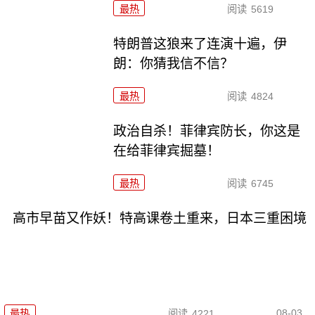
最热
阅读
5619
特朗普这狼来了连演十遍，伊
朗：你猜我信不信？
最热
阅读
4824
政治自杀！菲律宾防长，你这是
在给菲律宾掘墓！
最热
阅读
6745
高市早苗又作妖！特高课卷土重来，日本三重困境
08-03
最热
阅读
4221