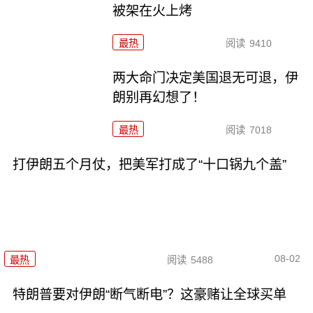
被架在火上烤
最热
阅读
9410
两大命门决定美国退无可退，伊
朗别再幻想了！
最热
阅读
7018
打伊朗五个月仗，把美军打成了“十口锅九个盖”
08-02
最热
阅读
5488
特朗普要对伊朗“断气断电”？这豪赌让全球买单