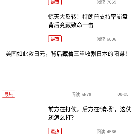
最热
阅读
7069
惊天大反转！特朗普支持率崩盘
背后竟藏致命一击
最热
阅读
6806
美国如此救日元，背后藏着三重收割日本的阳谋！
08-05
最热
阅读
5576
前方在打仗，后方在“清场”，这仗
还怎么打？
最热
阅读
4566