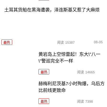
土耳其货船在黑海遭袭，泽连斯基又惹了大麻烦
08-05
最热
阅读
15387
黄岩岛上空惊雷起！东大\"八一
\"警巡完全不一样
最热
阅读
14665
赫梅利尼茨基7小时殉爆，乌后方
比前线更致命
最热
阅读
7398