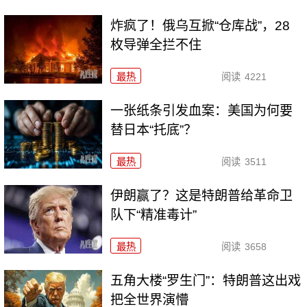
炸疯了！俄乌互掀“仓库战”，28
枚导弹全拦不住
最热
阅读
4221
一张纸条引发血案：美国为何要
替日本“托底”？
最热
阅读
3511
伊朗赢了？这是特朗普给革命卫
队下“精准毒计”
最热
阅读
3658
五角大楼“罗生门”：特朗普这出戏
把全世界演懵