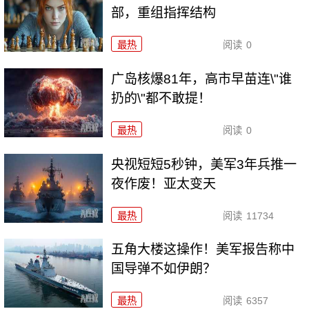
部，重组指挥结构
最热
阅读
0
广岛核爆81年，高市早苗连\"谁
扔的\"都不敢提！
最热
阅读
0
央视短短5秒钟，美军3年兵推一
夜作废！亚太变天
最热
阅读
11734
五角大楼这操作！美军报告称中
国导弹不如伊朗？
最热
阅读
6357