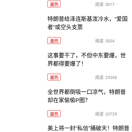
最热
阅读
3877
特朗普给泽连斯基泼冷水，“爱国
者”或空头支票
最热
阅读
3504
这事要干了，不但中东要爆，世
界都得要爆了！
最热
阅读
19358
全世界都倒吸一口凉气，特朗普
却在家偷偷P图？
最热
阅读
10729
美上将一封“私信”捅破天！特朗普