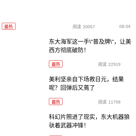
08-04
最热
阅读
20057
东大海军这一手\"普及牌\"，让美
西方彻底破防！
最热
阅读
22919
美利坚亲自下场救日元，结果
呢？回弹后又蔫了
最热
阅读
11708
科幻片照进了现实，东大机器狼
驮着武器冲锋！