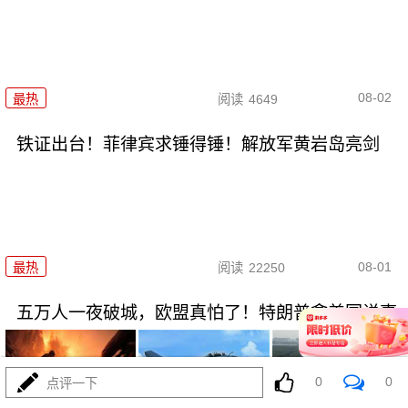
08-02
最热
阅读
4649
铁证出台！菲律宾求锤得锤！解放军黄岩岛亮剑
08-01
最热
阅读
22250
五万人一夜破城，欧盟真怕了！特朗普拿美国说事
0
0
点评一下