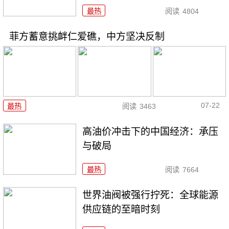
最热
阅读
4804
菲方蓄意挑衅仁爱礁，中方坚决反制
07-22
最热
阅读
3463
高油价冲击下的中国经济：承压
与破局
最热
阅读
7664
世界油阀被强行拧死：全球能源
供应链的至暗时刻