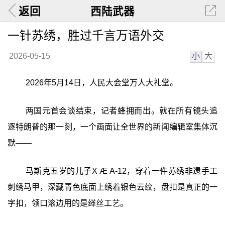
返回
西陆武器
一针苏绣，胜过千言万语外交
小
大
2026-05-15
2026年5月14日，人民大会堂万人大礼堂。
两国元首会谈结束，记者蜂拥而出。就在所有镜头追
逐特朗普的那一刻，一个画面让全世界的新闻编辑室集体沉
默——
马斯克五岁的儿子X Æ A-12，穿着一件苏绣非遗手工
刺绣马甲，深藏青色底面上绣着银色云纹，盘扣是真正的一
字扣，领口滚边用的是缂丝工艺。