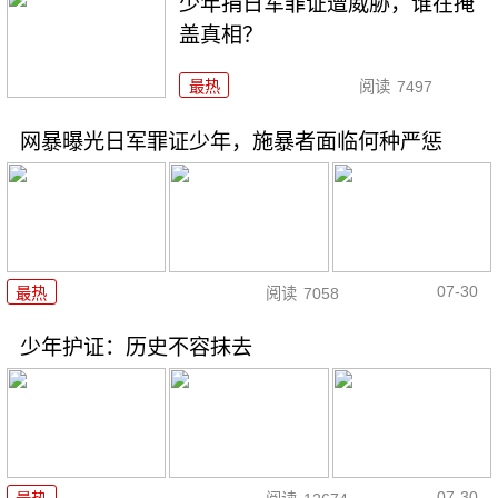
少年捐日军罪证遭威胁，谁在掩
盖真相？
最热
阅读
7497
网暴曝光日军罪证少年，施暴者面临何种严惩
07-30
最热
阅读
7058
少年护证：历史不容抹去
07-30