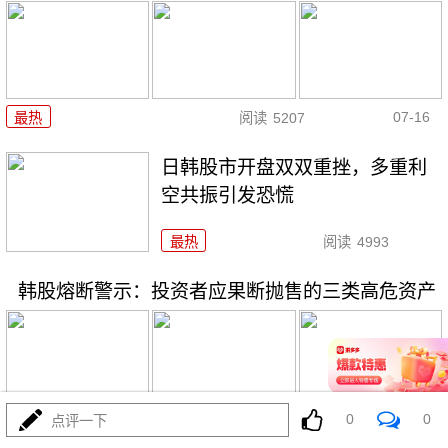
07-16
最热
阅读
5207
日韩股市开盘双双重挫，多重利
空共振引发恐慌
最热
阅读
4993
韩股熔断警示：投资者应果断抛售的三类高危资产
0
0
点评一下
07-16
最热
阅读
3742