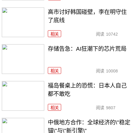
高市讨好韩国碰壁，李在明守住
了底线
相关
阅读
10742
存储告急：AI狂潮下的芯片荒局
相关
阅读
10008
福岛餐桌上的恐慌：日本人自己
都不敢吃
相关
阅读
9807
中俄地方合作：全球经济的\"稳定
锚\"与\"新引擎\"