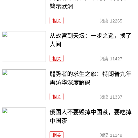
警示欧洲
相关
阅读
12265
从故宫到天坛：一步之遥，换了
人间
相关
阅读
11427
弱势者的求生之旅：特朗普九年
再访华深度解码
相关
阅读
11337
俄国人不要毁掉中国茶，要吃掉
中国茶
相关
阅读
11149