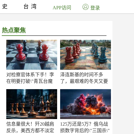
历史
台湾
APP访问
登录
热点聚焦
对检察官体系下手！李
泽连斯基的时间不多
在明要打破\"青瓦台魔
了，最艰难的冬天又要
咒\"
来了
信息量很大！歼20越肩
125万还是5万？俄乌战
反杀，美西方都不淡定
损数字背后的\"三国杀\"