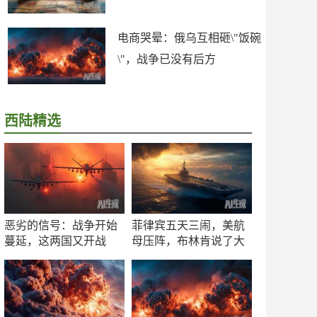
电商哭晕：俄乌互相砸\"饭碗
\"，战争已没有后方
西陆精选
恶劣的信号：战争开始
菲律宾五天三闹，美航
蔓延，这两国又开战
母压阵，布林肯说了大
了！
实话