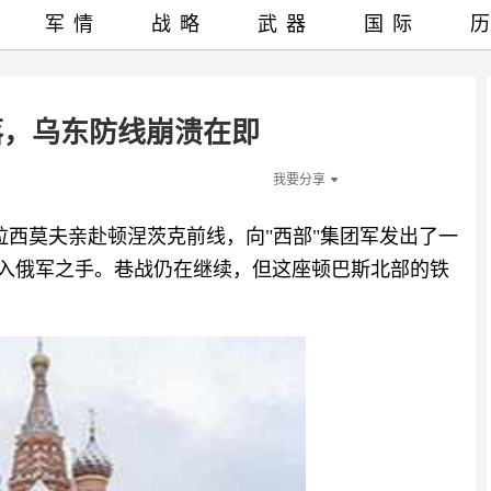
军情
战略
武器
国际
落，乌东防线崩溃在即
我要分享
格拉西莫夫亲赴顿涅茨克前线，向"西部"集团军发出了一
落入俄军之手。巷战仍在继续，但这座顿巴斯北部的铁