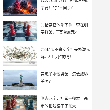
125万还是5万？俄乌战损数
字背后的\"三国杀\"
对检察官体系下手！李在明
要打破\"青瓦台魔咒\"
766亿买不来安全？美核潜光
鲜\"大计划\"的背后
卖瓜子水饺男装，怎会威胁
美国？
删去28字，扩军一整本！高
市的把戏骗不了东大