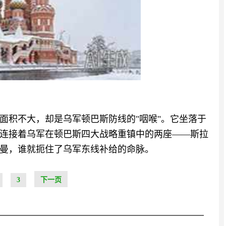
面积不大，却是乌军顿巴斯防线的"咽喉"。它坐落于
连接着乌军在顿巴斯四大战略重镇中的两座——斯拉
曼，谁就扼住了乌军东线补给的命脉。
3
下一页