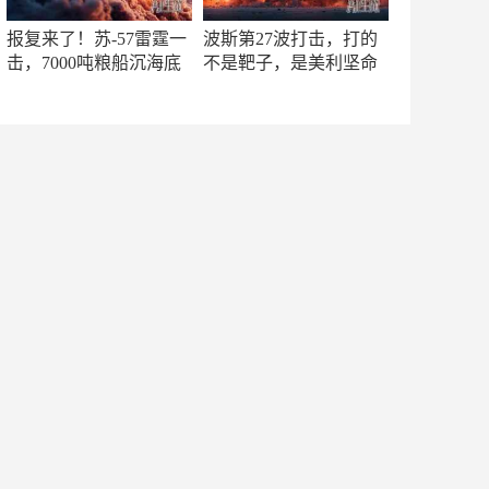
报复来了！苏-57雷霆一
波斯第27波打击，打的
击，7000吨粮船沉海底
不是靶子，是美利坚命
门