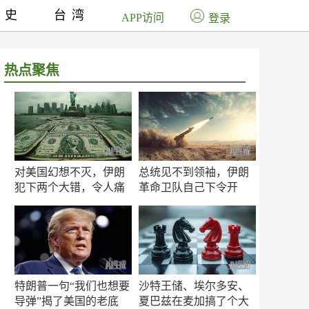
历史
台湾
APP访问
登录
热点聚焦
对美国幻想不灭，伊朗
总统见不到领袖，伊朗
犯下两个大错，令人痛
革命卫队自己下令开
心！
打？
特朗普一句“我们也想要
沙特王储、埃尔多安、
导弹”揭了美国的老底
夏巴兹在麦加搞了个大