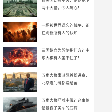
对美国幻想不灭，伊朗犯下
两个大错，令人痛心！
一场被世界遗忘的战争，正
在刷新所有人的认知
三国歃血为盟剑指何方？中
东大棋有人坐不住了！
五角大楼鹰派翘首盼进京，
北京连门缝都没给留
五角大楼吓唬中俄？这事恰
恰暴露了美军的底裤