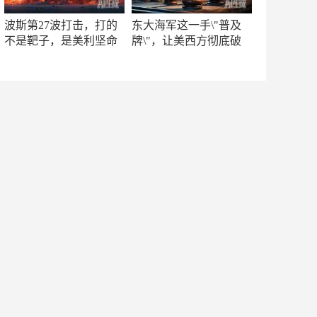
波斯第27波打击，打的
东大海军这一手\"普及
不是靶子，是美利坚命
牌\"，让美西方彻底破
门
防！