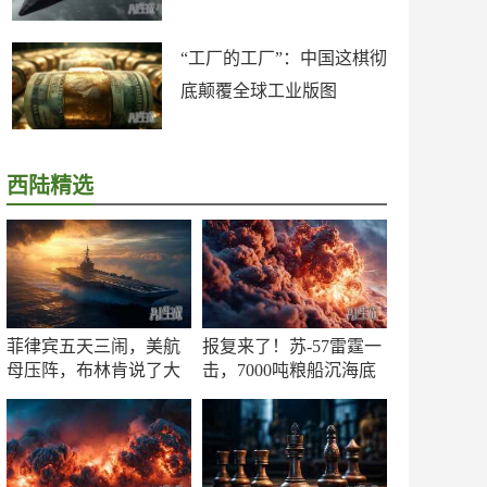
“工厂的工厂”：中国这棋彻
底颠覆全球工业版图
西陆精选
菲律宾五天三闹，美航
报复来了！苏-57雷霆一
母压阵，布林肯说了大
击，7000吨粮船沉海底
实话