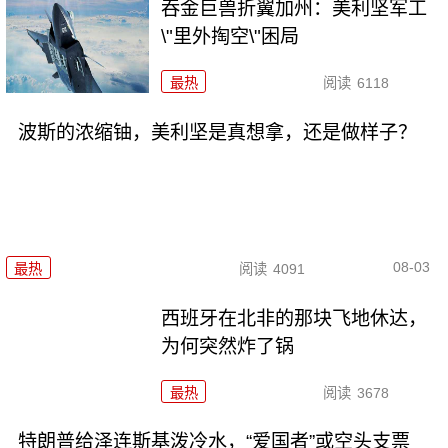
吞金巨兽折翼加州：美利坚军工
\"里外掏空\"困局
最热
阅读
6118
波斯的浓缩铀，美利坚是真想拿，还是做样子？
08-03
最热
阅读
4091
西班牙在北非的那块飞地休达，
为何突然炸了锅
最热
阅读
3678
特朗普给泽连斯基泼冷水，“爱国者”或空头支票