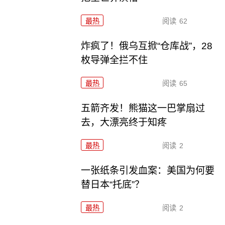
最热
阅读
62
炸疯了！俄乌互掀“仓库战”，28
枚导弹全拦不住
最热
阅读
65
五箭齐发！熊猫这一巴掌扇过
去，大漂亮终于知疼
最热
阅读
2
一张纸条引发血案：美国为何要
替日本“托底”？
最热
阅读
2