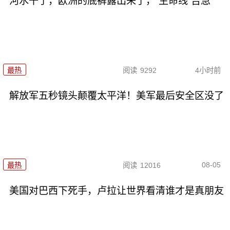
河水干了，欧洲的底裤露出来了，“生命线”告急
最热
阅读
9292
4小时前
解放军五秒镜头颠覆太平洋！美军最后安全区没了
08-05
最热
阅读
12016
美国对巴西下死手，卢拉让世界看清谁才是真朋友