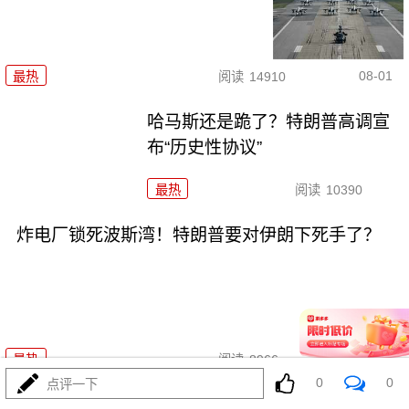
08-01
最热
阅读
14910
哈马斯还是跪了？特朗普高调宣
布“历史性协议”
最热
阅读
10390
炸电厂锁死波斯湾！特朗普要对伊朗下死手了？
08-01
最热
阅读
8966
0
0
点评一下
6万移民一夜涌入西班牙，摩洛哥葫芦卖什么药？