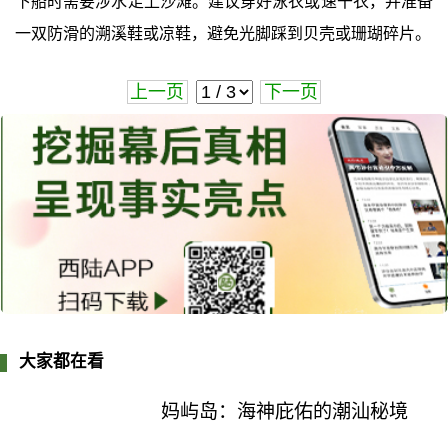
下船时需要涉水走上沙滩。建议穿好泳衣或速干衣，并准备
一双防滑的溯溪鞋或凉鞋，避免光脚踩到贝壳或珊瑚碎片。
上一页
下一页
大家都在看
妈屿岛：海神庇佑的潮汕秘境