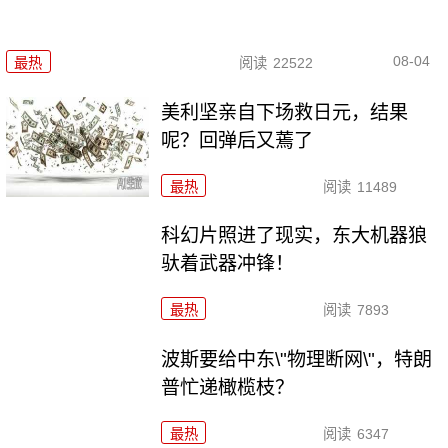
08-04
最热
阅读
22522
美利坚亲自下场救日元，结果
呢？回弹后又蔫了
最热
阅读
11489
科幻片照进了现实，东大机器狼
驮着武器冲锋！
最热
阅读
7893
波斯要给中东\"物理断网\"，特朗
普忙递橄榄枝？
最热
阅读
6347