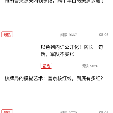
特朗普突然关闭领事馆，高市早苗的美梦该醒了
08-05
最热
阅读
9667
以色列内讧公开化！防长一句
话，军队不买账
最热
阅读
5026
核牌局的模糊艺术：普京核红线，到底有多红？
08-05
最热
阅读
3770