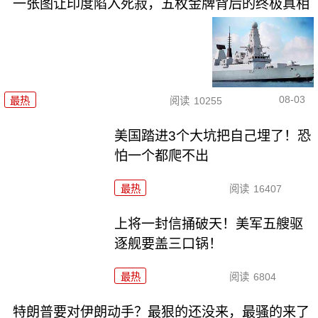
一张图让印度陷入死寂，五枚金牌背后的终极真相
08-03
最热
阅读
10255
美国踏进3个大坑把自己埋了！恐
怕一个都爬不出
最热
阅读
16407
上将一封信捅破天！美军五艘驱
逐舰要盖三口锅！
最热
阅读
6804
特朗普要对伊朗动手？最狠的还没来，最骚的来了