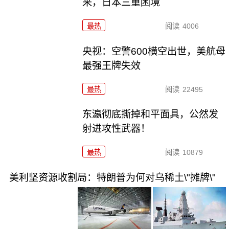
来，日本三重困境
最热
阅读
4006
央视：空警600横空出世，美航母
最强王牌失效
最热
阅读
22495
东瀛彻底撕掉和平面具，公然发
射进攻性武器！
最热
阅读
10879
美利坚资源收割局：特朗普为何对乌稀土\"摊牌\"