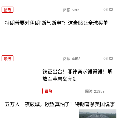
08-02
最热
阅读
5305
特朗普要对伊朗“断气断电”？这豪赌让全球买单
08-02
最热
阅读
4452
铁证出台！菲律宾求锤得锤！解
放军黄岩岛亮剑
最热
阅读
21989
五万人一夜破城，欧盟真怕了！特朗普拿美国说事