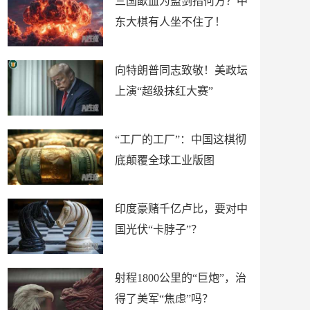
三国歃血为盟剑指何方？中
东大棋有人坐不住了！
向特朗普同志致敬！美政坛
上演“超级抹红大赛”
“工厂的工厂”：中国这棋彻
底颠覆全球工业版图
印度豪赌千亿卢比，要对中
国光伏“卡脖子”？
射程1800公里的“巨炮”，治
得了美军“焦虑”吗？