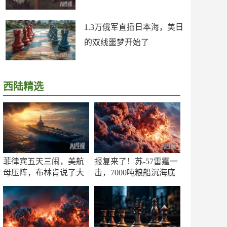
1.3万俄军直插日本海，美日
的双线噩梦开始了
西陆精选
菲律宾五天三闹，美航
报复来了！苏-57雷霆一
母压阵，布林肯说了大
击，7000吨粮船沉海底
实话