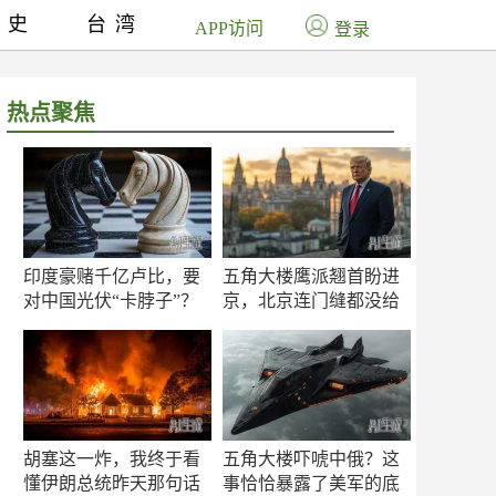
历史
台湾
APP访问
登录
热点聚焦
印度豪赌千亿卢比，要
五角大楼鹰派翘首盼进
对中国光伏“卡脖子”？
京，北京连门缝都没给
留
胡塞这一炸，我终于看
五角大楼吓唬中俄？这
懂伊朗总统昨天那句话
事恰恰暴露了美军的底