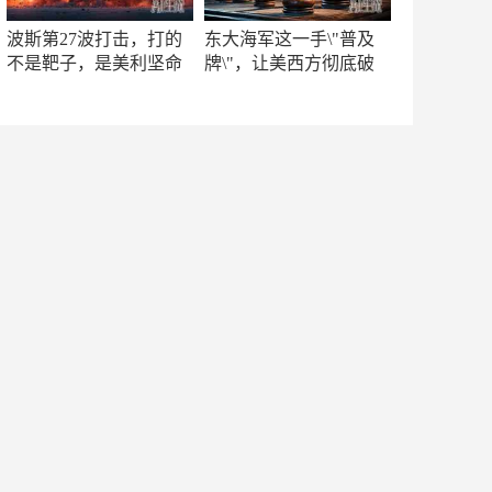
波斯第27波打击，打的
东大海军这一手\"普及
不是靶子，是美利坚命
牌\"，让美西方彻底破
门
防！