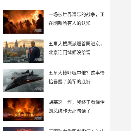
了
裤
一场被世界遗忘的战争，正
在刷新所有人的认知
五角大楼鹰派翘首盼进京，
北京连门缝都没给留
五角大楼吓唬中俄？这事恰
恰暴露了美军的底裤
胡塞这一炸，我终于看懂伊
朗总统昨天那句话了