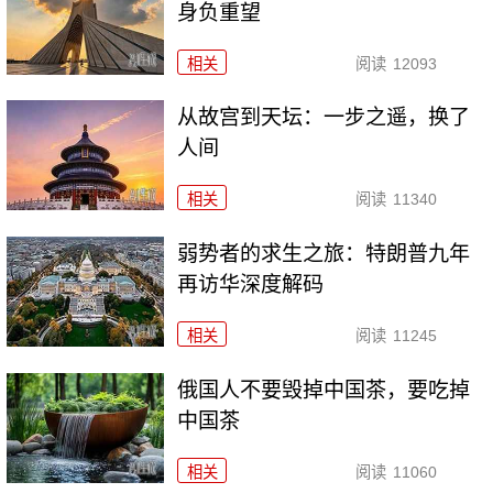
身负重望
相关
阅读
12093
从故宫到天坛：一步之遥，换了
人间
相关
阅读
11340
弱势者的求生之旅：特朗普九年
再访华深度解码
相关
阅读
11245
俄国人不要毁掉中国茶，要吃掉
中国茶
相关
阅读
11060