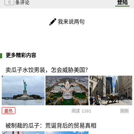
登陆
0
条评论
我来说两句
更多精彩内容
卖瓜子水饺男装，怎会威胁美国？
最热
阅读
1161
刚刚
被制裁的瓜子：荒诞背后的贸易真相