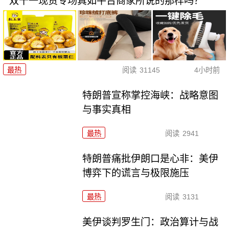
双十一现货专场真如平台商家所说的那样吗？
最热
阅读
31145
4小时前
特朗普宣称掌控海峡：战略意图
与事实真相
最热
阅读
2941
特朗普痛批伊朗口是心非：美伊
博弈下的谎言与极限施压
最热
阅读
3131
美伊谈判罗生门：政治算计与战