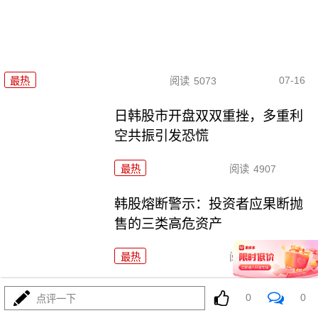
07-16
最热
阅读
5073
日韩股市开盘双双重挫，多重利
空共振引发恐慌
最热
阅读
4907
韩股熔断警示：投资者应果断抛
售的三类高危资产
最热
阅读
3657
海峡交火引爆油价：全球能源市
0
0
点评一下
场的深度震荡