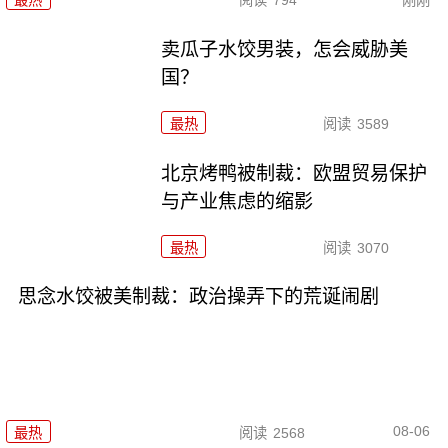
卖瓜子水饺男装，怎会威胁美
国？
最热
阅读
3589
北京烤鸭被制裁：欧盟贸易保护
与产业焦虑的缩影
最热
阅读
3070
思念水饺被美制裁：政治操弄下的荒诞闹剧
08-06
最热
阅读
2568