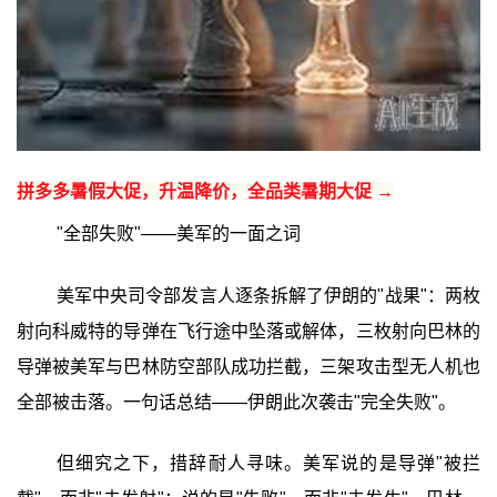
拼多多暑假大促，升温降价，全品类暑期大促 →
"全部失败"——美军的一面之词
美军中央司令部发言人逐条拆解了伊朗的"战果"：两枚
射向科威特的导弹在飞行途中坠落或解体，三枚射向巴林的
导弹被美军与巴林防空部队成功拦截，三架攻击型无人机也
全部被击落。一句话总结——伊朗此次袭击"完全失败"。
但细究之下，措辞耐人寻味。美军说的是导弹"被拦