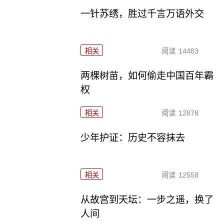
一针苏绣，胜过千言万语外交
相关
阅读
14483
两棵树苗，如何偷走中国百年霸
权
相关
阅读
12878
少年护证：历史不容抹去
相关
阅读
12558
从故宫到天坛：一步之遥，换了
人间