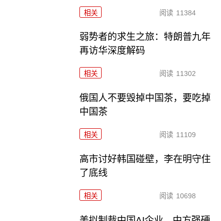
相关
阅读
11384
弱势者的求生之旅：特朗普九年
再访华深度解码
相关
阅读
11302
俄国人不要毁掉中国茶，要吃掉
中国茶
相关
阅读
11109
高市讨好韩国碰壁，李在明守住
了底线
相关
阅读
10698
美拟制裁中国AI企业，中方强硬