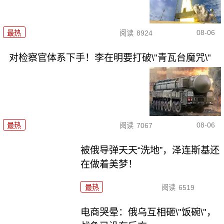
08-06
最热
阅读
8924
对检察官体系下手！李在明要打破\"青瓦台魔咒\"
08-06
最热
阅读
7067
被俄导弹天天“洗地”，泽连斯基还
在做着美梦！
最热
阅读
6519
电商哭晕：俄乌互相砸\"饭碗\"，