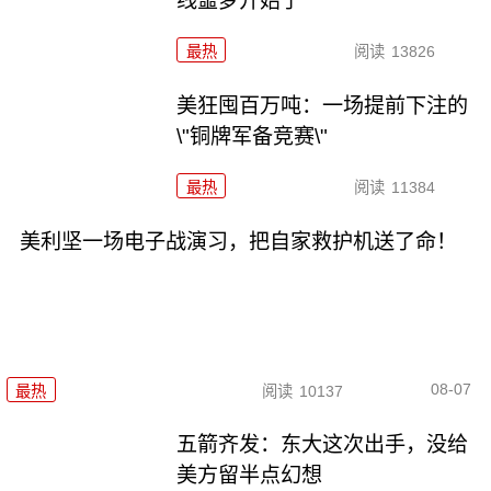
线噩梦开始了
最热
阅读
13826
美狂囤百万吨：一场提前下注的
\"铜牌军备竞赛\"
最热
阅读
11384
美利坚一场电子战演习，把自家救护机送了命！
08-07
最热
阅读
10137
五箭齐发：东大这次出手，没给
美方留半点幻想