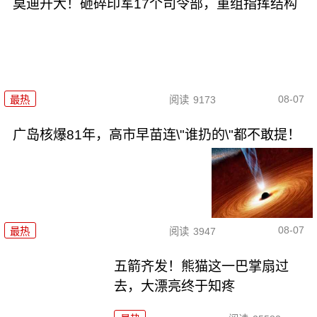
莫迪开大！砸碎印军17个司令部，重组指挥结构
08-07
最热
阅读
9173
广岛核爆81年，高市早苗连\"谁扔的\"都不敢提！
08-07
最热
阅读
3947
五箭齐发！熊猫这一巴掌扇过
去，大漂亮终于知疼