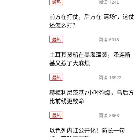
最热
阅读
7241
前方在打仗，后方在“清场”，这仗
还怎么打？
最热
阅读
6018
土耳其货船在黑海遭袭，泽连斯
基又惹了大麻烦
最热
阅读
16922
赫梅利尼茨基7小时殉爆，乌后方
比前线更致命
最热
阅读
8666
以色列内讧公开化！防长一句