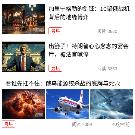
加里宁格勒的剑锋：10架俄战机
背后的地缘博弈
最热
阅读
3520
出篓子！特朗普心心念念的宴会
厅，被法官喊停
最热
阅读
3363
看谁先扛不住：俄乌能源绞杀战的底牌与死穴
最热
阅读
2089
40分钟前