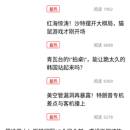
最热
阅读
7952
红海惊涛！沙特摆开大棋局，猫
鼠游戏才刚开场
最热
阅读
6689
青瓦台的\"拍桌\"，能让跪太久的
韩国站起来吗？
最热
阅读
6359
美空管漏洞再暴露！特朗普专机
差点与客机撞上
最热
阅读
5278