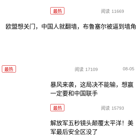
最热
阅读
11669
欧盟想关门，中国人就翻墙，布鲁塞尔被逼到墙角
08-05
最热
阅读
17109
暴风来袭，这局决不能输，想赢
一定要和中国联手
最热
阅读
15793
解放军五秒镜头颠覆太平洋！美
军最后安全区没了