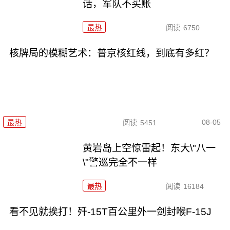
话，军队不买账
最热
阅读
6750
核牌局的模糊艺术：普京核红线，到底有多红？
08-05
最热
阅读
5451
黄岩岛上空惊雷起！东大\"八一
\"警巡完全不一样
最热
阅读
16184
看不见就挨打！歼-15T百公里外一剑封喉F-15J