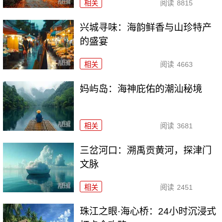
相关
阅读
8815
兴城寻味：海韵鲜香与山珍特产
的盛宴
相关
阅读
4663
妈屿岛：海神庇佑的潮汕秘境
相关
阅读
3681
三岔河口：溯禹贡黄河，探津门
文脉
相关
阅读
2451
珠江之眼·海心桥：24小时沉浸式