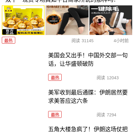
最热
阅读
31145
4小时前
美国会又出手！中国外交部一句
话，让华盛顿破防
最热
阅读
12043
美军收到最后通牒：伊朗居然要
求美答应这六条
最热
阅读
7294
五角大楼急疯了！伊朗这场仗把