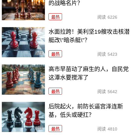
的战略名片？
最热
阅读
6226
水面拉跨！美利坚19艘攻击核潜
艇改\"暗杀艇\"？
最热
阅读
5423
高市早苗动了麻生的人，自民党
这潭水要搅浑了
最热
阅读
5642
后院起火，前防长逼宫泽连斯
基，低头或硬扛？
最热
阅读
4810