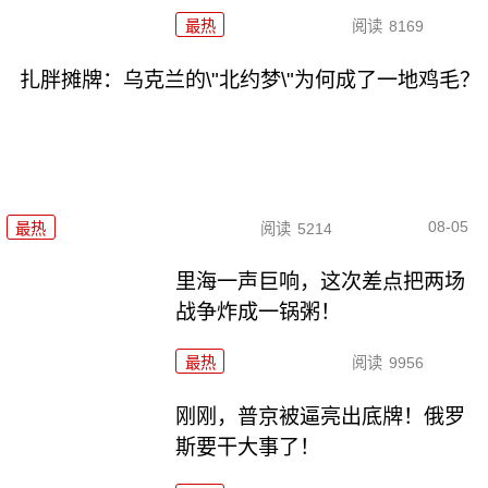
最热
阅读
8169
扎胖摊牌：乌克兰的\"北约梦\"为何成了一地鸡毛？
08-05
最热
阅读
5214
里海一声巨响，这次差点把两场
战争炸成一锅粥！
最热
阅读
9956
刚刚，普京被逼亮出底牌！俄罗
斯要干大事了！