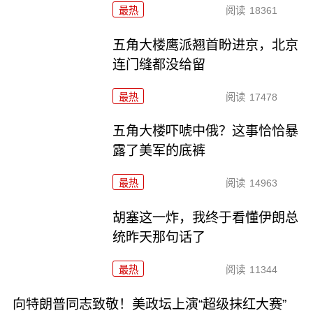
最热
阅读
18361
五角大楼鹰派翘首盼进京，北京
连门缝都没给留
最热
阅读
17478
五角大楼吓唬中俄？这事恰恰暴
露了美军的底裤
最热
阅读
14963
胡塞这一炸，我终于看懂伊朗总
统昨天那句话了
最热
阅读
11344
向特朗普同志致敬！美政坛上演“超级抹红大赛”