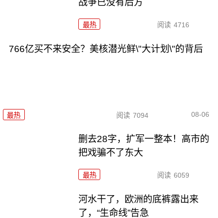
战争已没有后方
最热
阅读
4716
766亿买不来安全？美核潜光鲜\"大计划\"的背后
08-06
最热
阅读
7094
删去28字，扩军一整本！高市的
把戏骗不了东大
最热
阅读
6059
河水干了，欧洲的底裤露出来
了，“生命线”告急