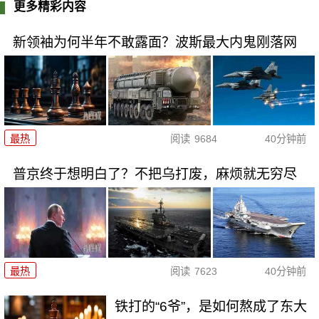
更多精彩内容
新领袖为何半年不敢露面？波斯最大内鬼刚落网
最热
阅读
9684
40分钟前
普京终于想明白了？不把乌打废，麻烦就无穷尽
最热
阅读
7623
40分钟前
铁打的“6爷”，是如何熬成了东大