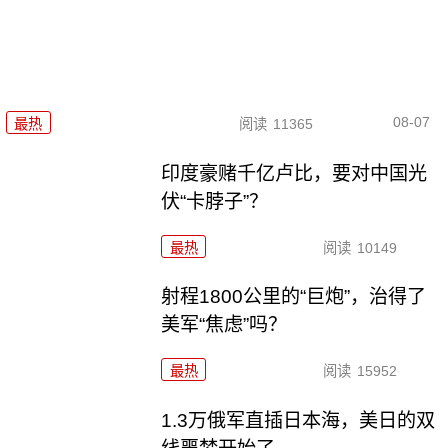
08-07
最热
阅读
11365
印度豪赌千亿卢比，要对中国光
伏“卡脖子”？
最热
阅读
10149
射程1800公里的“巨炮”，治得了
美军“焦虑”吗？
最热
阅读
15952
1.3万俄军直插日本海，美日的双