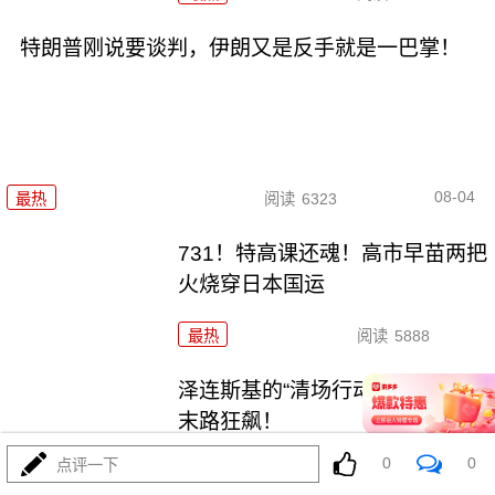
特朗普刚说要谈判，伊朗又是反手就是一巴掌！
08-04
最热
阅读
6323
731！特高课还魂！高市早苗两把
火烧穿日本国运
最热
阅读
5888
泽连斯基的“清场行动”与乌克兰的
末路狂飙！
0
0
点评一下
最热
阅读
4752