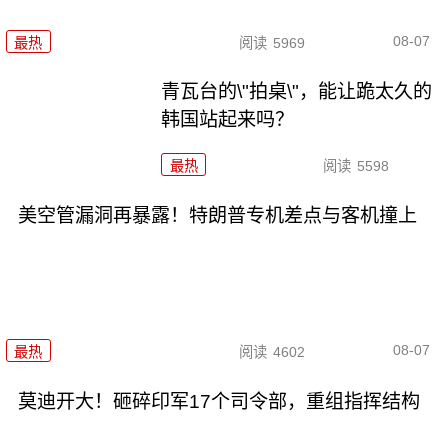
08-07
最热
阅读
5969
青瓦台的\"拍桌\"，能让跪太久的
韩国站起来吗？
最热
阅读
5598
美空管漏洞再暴露！特朗普专机差点与客机撞上
08-07
最热
阅读
4602
莫迪开大！砸碎印军17个司令部，重组指挥结构