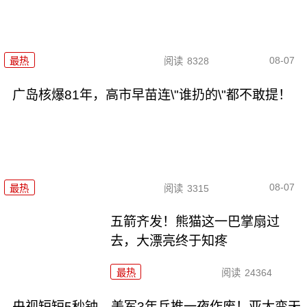
08-07
最热
阅读
8328
广岛核爆81年，高市早苗连\"谁扔的\"都不敢提！
08-07
最热
阅读
3315
五箭齐发！熊猫这一巴掌扇过
去，大漂亮终于知疼
最热
阅读
24364
央视短短5秒钟，美军3年兵推一夜作废！亚太变天