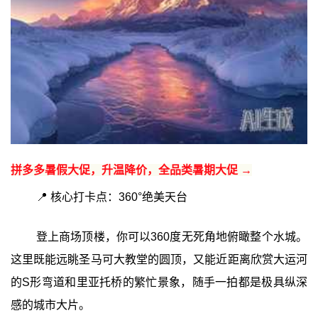
拼多多暑假大促，升温降价，全品类暑期大促 →
📍 核心打卡点：360°绝美天台
登上商场顶楼，你可以360度无死角地俯瞰整个水城。
这里既能远眺圣马可大教堂的圆顶，又能近距离欣赏大运河
的S形弯道和里亚托桥的繁忙景象，随手一拍都是极具纵深
感的城市大片。