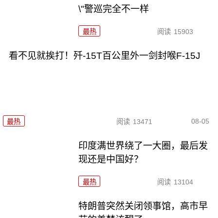
\"警巡完全不一样
最热
阅读
15903
看不见就挨打！歼-15T百公里外一剑封喉F-15J
08-05
最热
阅读
13471
印度满世界绕了一大圈，最后发
现还是中国好？
最热
阅读
13104
特朗普突然关闭领事馆，高市早