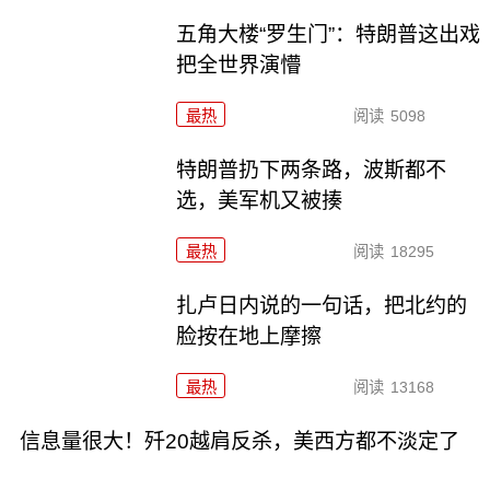
五角大楼“罗生门”：特朗普这出戏
把全世界演懵
最热
阅读
5098
特朗普扔下两条路，波斯都不
选，美军机又被揍
最热
阅读
18295
扎卢日内说的一句话，把北约的
脸按在地上摩擦
最热
阅读
13168
信息量很大！歼20越肩反杀，美西方都不淡定了