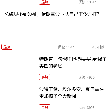
最热
阅读
10814
总统见不到领袖，伊朗革命卫队自己下令开打？
最热
阅读
9347
4小时前
特朗普一句“我们也想要导弹”揭了
美国的老底
最热
阅读
4950
沙特王储、埃尔多安、夏巴兹在
麦加搞了个大新闻
最热
阅读
3995