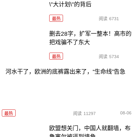
\"大计划\"的背后
最热
阅读
6731
删去28字，扩军一整本！高市的
把戏骗不了东大
最热
阅读
5734
河水干了，欧洲的底裤露出来了，“生命线”告急
08-06
最热
阅读
11297
欧盟想关门，中国人就翻墙，布
鲁塞尔被逼到墙角