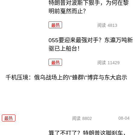
特朗普对波斯下狠手，为何在黎
明前戛然而止？
最热
阅读
4813
055要迎来最强对手？东瀛万吨新
驱已上船台！
最热
阅读
11429
千机压境：俄乌战场上的\"蜂群\"博弈与东大启示
08-04
最热
阅读
8802
算了不打了？特朗普这脚刹车，