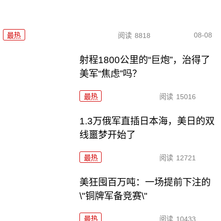
08-08
最热
阅读
8818
射程1800公里的“巨炮”，治得了
美军“焦虑”吗？
最热
阅读
15016
1.3万俄军直插日本海，美日的双
线噩梦开始了
最热
阅读
12721
美狂囤百万吨：一场提前下注的
\"铜牌军备竞赛\"
最热
阅读
10433