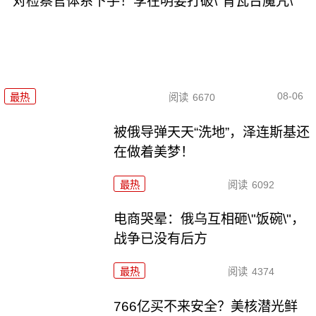
对检察官体系下手！李在明要打破\"青瓦台魔咒\"
08-06
最热
阅读
6670
被俄导弹天天“洗地”，泽连斯基还
在做着美梦！
最热
阅读
6092
电商哭晕：俄乌互相砸\"饭碗\"，
战争已没有后方
最热
阅读
4374
766亿买不来安全？美核潜光鲜