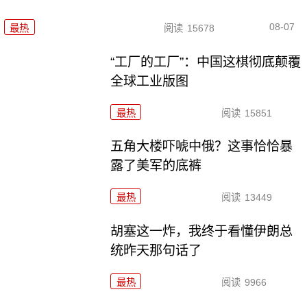
08-07
最热
阅读
15678
“工厂的工厂”：中国这棋彻底颠覆
全球工业版图
最热
阅读
15851
五角大楼吓唬中俄？这事恰恰暴
露了美军的底裤
最热
阅读
13449
胡塞这一炸，我终于看懂伊朗总
统昨天那句话了
最热
阅读
9966