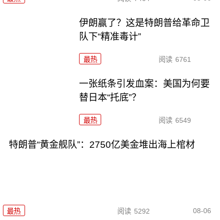
伊朗赢了？这是特朗普给革命卫
队下“精准毒计”
最热
阅读
6761
一张纸条引发血案：美国为何要
替日本“托底”？
最热
阅读
6549
特朗普“黄金舰队”：2750亿美金堆出海上棺材
08-06
最热
阅读
5292