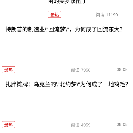
苗的美梦该醒了
最热
阅读
11190
特朗普的制造业\"回流梦\"，为何成了回流东大？
08-05
最热
阅读
7958
扎胖摊牌：乌克兰的\"北约梦\"为何成了一地鸡毛？
08-05
最热
阅读
4959