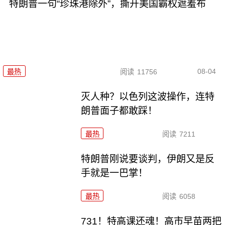
特朗普一句“珍珠港除外”，撕开美国霸权遮羞布
08-04
最热
阅读
11756
灭人种？以色列这波操作，连特
朗普面子都敢踩！
最热
阅读
7211
特朗普刚说要谈判，伊朗又是反
手就是一巴掌！
最热
阅读
6058
731！特高课还魂！高市早苗两把