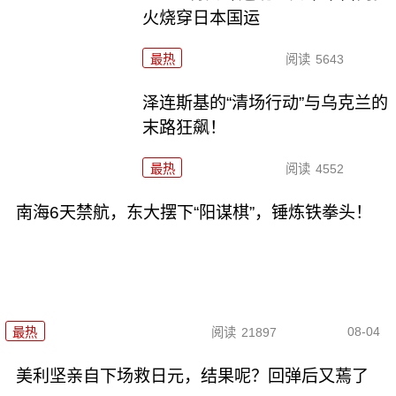
火烧穿日本国运
最热
阅读
5643
泽连斯基的“清场行动”与乌克兰的
末路狂飙！
最热
阅读
4552
南海6天禁航，东大摆下“阳谋棋”，锤炼铁拳头！
08-04
最热
阅读
21897
美利坚亲自下场救日元，结果呢？回弹后又蔫了