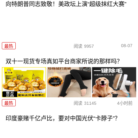
向特朗普同志致敬！美政坛上演“超级抹红大赛”
08-07
最热
阅读
9957
双十一现货专场真如平台商家所说的那样吗？
最热
阅读
31145
4小时前
印度豪赌千亿卢比，要对中国光伏“卡脖子”？