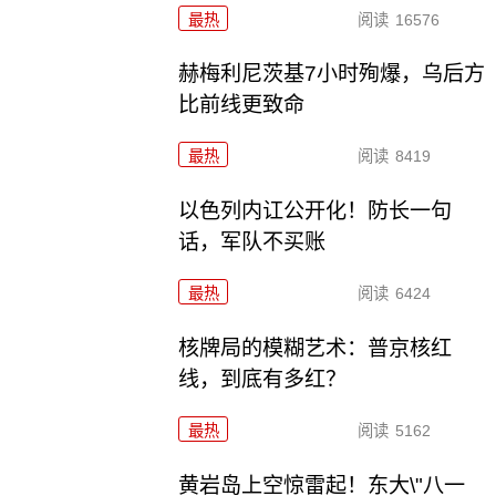
最热
阅读
16576
赫梅利尼茨基7小时殉爆，乌后方
比前线更致命
最热
阅读
8419
以色列内讧公开化！防长一句
话，军队不买账
最热
阅读
6424
核牌局的模糊艺术：普京核红
线，到底有多红？
最热
阅读
5162
黄岩岛上空惊雷起！东大\"八一