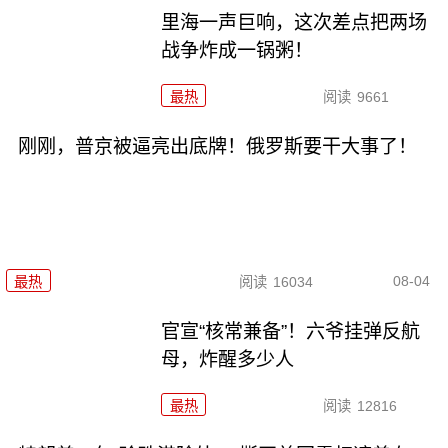
里海一声巨响，这次差点把两场
战争炸成一锅粥！
最热
阅读
9661
刚刚，普京被逼亮出底牌！俄罗斯要干大事了！
08-04
最热
阅读
16034
官宣“核常兼备”！六爷挂弹反航
母，炸醒多少人
最热
阅读
12816