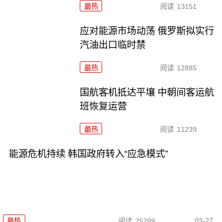
最热
阅读
13151
应对能源市场动荡 俄罗斯拟实行
汽油出口临时禁
最热
阅读
12885
国航客机抵达平壤 中朝间客运航
班恢复运营
最热
阅读
11239
能源危机持续 韩国政府转入“应急模式”
03-27
最热
阅读
25289