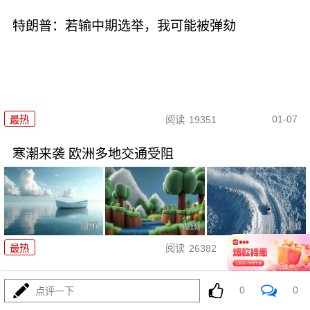
特朗普：若输中期选举，我可能被弹劾
01-07
最热
阅读
19351
寒潮来袭 欧洲多地交通受阻
01-06
最热
阅读
26382
外交部回应美方关于中国军事演
0
0
点评一下
习的言论