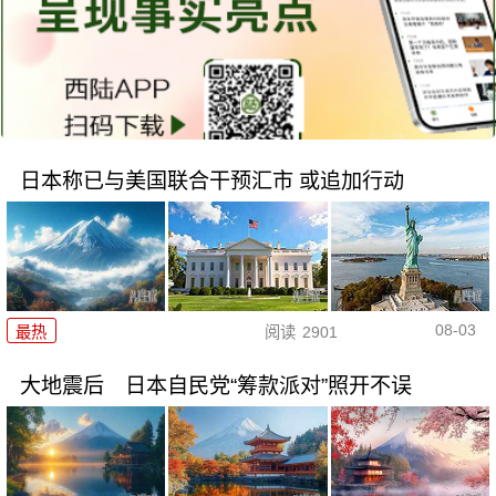
日本称已与美国联合干预汇市 或追加行动
08-03
最热
阅读
2901
大地震后 日本自民党“筹款派对”照开不误