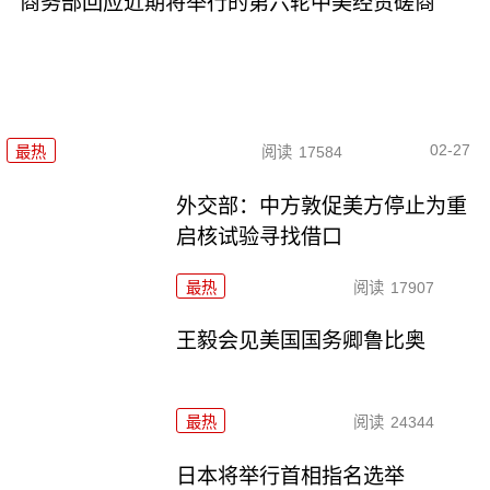
商务部回应近期将举行的第六轮中美经贸磋商
02-27
最热
阅读
17584
外交部：中方敦促美方停止为重
启核试验寻找借口
最热
阅读
17907
王毅会见美国国务卿鲁比奥
最热
阅读
24344
日本将举行首相指名选举