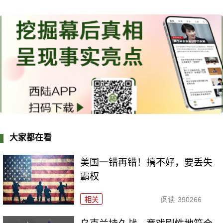
大家都在看
美国一错再错！搞不好，要丢失
霸权
相关
阅读
390266