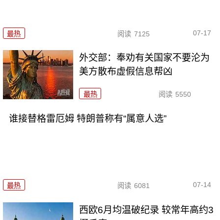
07-17
最热
阅读
7125
外交部：奉劝有关国家不要沦为
美方散布虚假信息帮凶
最热
阅读
5550
谁接替格雷厄姆 特朗普称有“属意人选”
07-14
最热
阅读
6081
西欧6月均温破纪录 较常年高约3