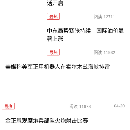
话开启
最热
阅读
12711
中东局势紧张持续 国际油价显
著上涨
最热
阅读
11932
美媒称美军正用机器人在霍尔木兹海峡排雷
04-20
最热
阅读
11678
金正恩观摩炮兵部队火炮射击比赛