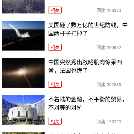
相关
阅读
236373
美国砸了数万亿的世纪防线，中
国两杆子打掉了
相关
阅读
230952
中国突然秀出战略肌肉惊呆四
常，法国也慌了
相关
阅读
202886
不着陆的金融，不平衡的贸易，
不对等的对抗
相关
阅读
196720