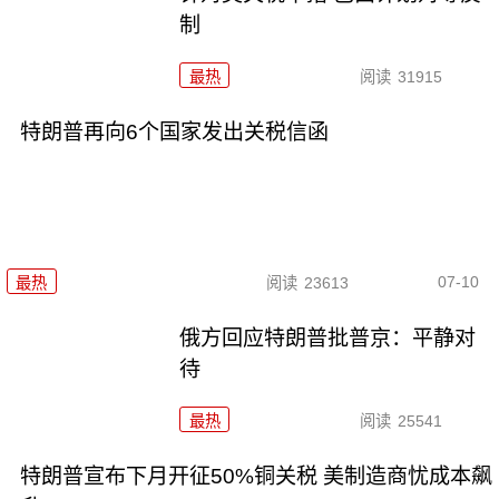
制
最热
阅读
31915
特朗普再向6个国家发出关税信函
07-10
最热
阅读
23613
俄方回应特朗普批普京：平静对
待
最热
阅读
25541
特朗普宣布下月开征50%铜关税 美制造商忧成本飙