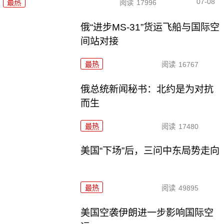
07-08
最热
阅读
17996
俄“进步MS-31”货运飞船与国际空
间站对接
最热
阅读
16767
俄总统新闻秘书：北约是为对抗
而生
最热
阅读
17480
美国“下场”后，三问中东局势走向
最热
阅读
49895
美国空袭伊朗进一步影响国际空