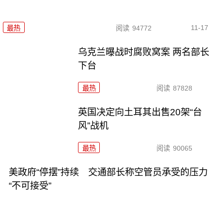
11-17
最热
阅读
94772
乌克兰曝战时腐败窝案 两名部长
下台
最热
阅读
87828
英国决定向土耳其出售20架“台
风”战机
最热
阅读
90065
美政府“停摆”持续 交通部长称空管员承受的压力
“不可接受”