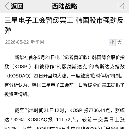
返回
西陆战略
三星电子工会暂缓罢工 韩国股市强劲反
弹
小
大
2026-05-22
新华网
新华社首尔5月21日电（记者黄昕欣）韩国综合股价指
数（KOSPI）和被称作“韩版纳斯达克”的高斯达克指数
（KOSDAQ）21日开盘均大涨，一度触发“临时停牌”机制。
有分析认为，韩国三星电子工会前一日暂缓全面罢工提振了
投资者情绪。
截至当地时间21日12时，KOSPI报7736.44点，涨幅
达7.32%；KOSDAQ报1111.72点，较前一交易日上涨
5.27%。此前，KOSPI在15日盘中突破8000点后曾出现剧