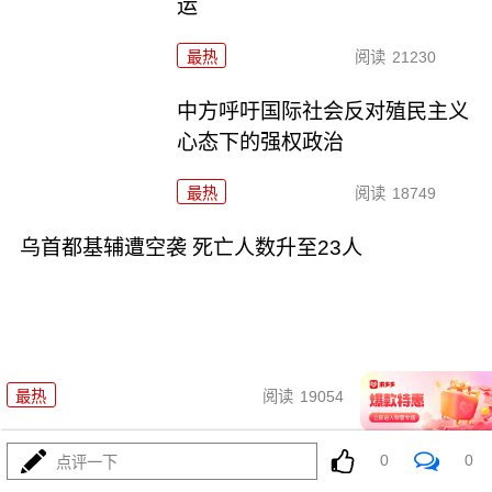
运
最热
阅读
21230
中方呼吁国际社会反对殖民主义
心态下的强权政治
最热
阅读
18749
乌首都基辅遭空袭 死亡人数升至23人
06-19
最热
阅读
19054
欧盟委员会计划全面禁止进口俄
0
0
点评一下
石油天然气