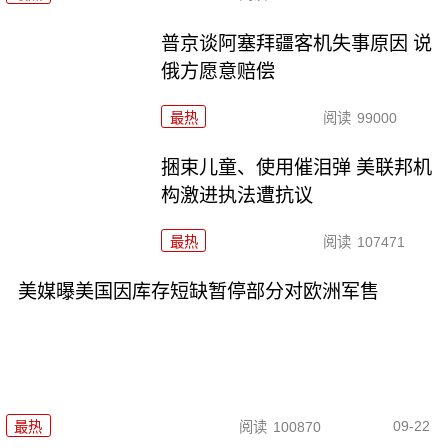
普京谈阿塞拜疆客机失事原因 说
俄方愿意赔偿
最热
阅读
99000
捆束儿童、使用催泪弹 美联邦机
构激进执法遭抗议
最热
阅读
107471
美媒曝美国因库存短缺暂停部分对欧洲军售
09-22
最热
阅读
100870