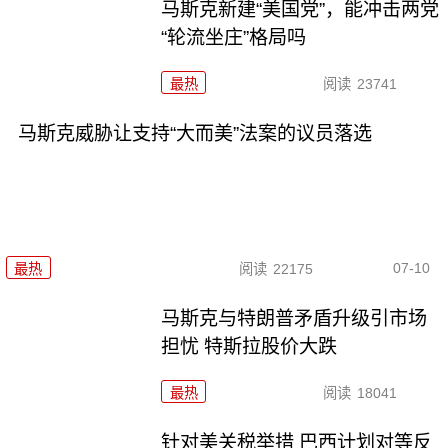
马斯克新建“美国党”，能冲击两党
“轮流坐庄”格局吗
最热
阅读
23741
马斯克威胁让支持“大而美”法案的议员落选
07-10
最热
阅读
22175
马斯克与特朗普矛盾升级引市场
担忧 特斯拉股价大跌
最热
阅读
18041
针对美关税举措 巴西计划对等反