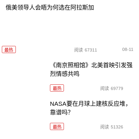
俄美领导人会晤为何选在阿拉斯加
08-11
最热
阅读
67311
《南京照相馆》北美首映引发强
烈情感共鸣
最热
阅读
69779
NASA要在月球上建核反应堆，
靠谱吗？
最热
阅读
51326