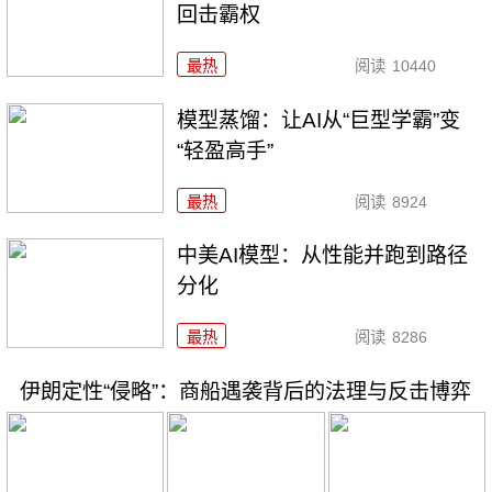
回击霸权
最热
阅读
10440
模型蒸馏：让AI从“巨型学霸”变
“轻盈高手”
最热
阅读
8924
中美AI模型：从性能并跑到路径
分化
最热
阅读
8286
伊朗定性“侵略”：商船遇袭背后的法理与反击博弈