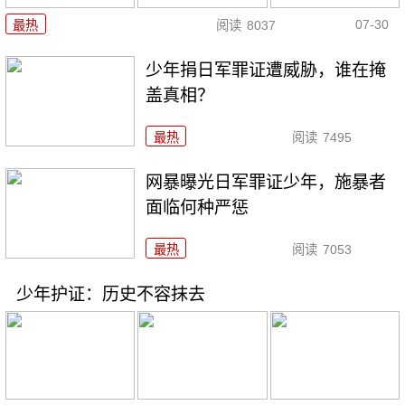
07-30
最热
阅读
8037
少年捐日军罪证遭威胁，谁在掩
盖真相？
最热
阅读
7495
网暴曝光日军罪证少年，施暴者
面临何种严惩
最热
阅读
7053
少年护证：历史不容抹去