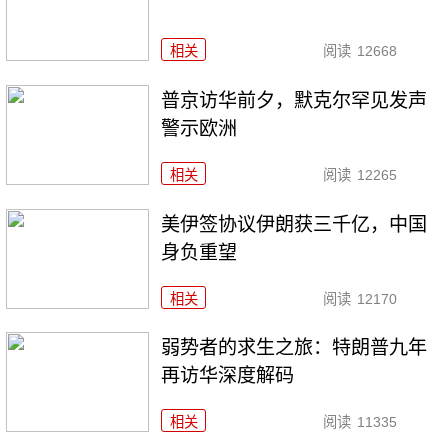
相关
阅读
12668
普京访华前夕，默克尔罕见发声
警示欧洲
相关
阅读
12265
美伊签协议伊朗获三千亿，中国
身负重望
相关
阅读
12170
弱势者的求生之旅：特朗普九年
再访华深度解码
相关
阅读
11335