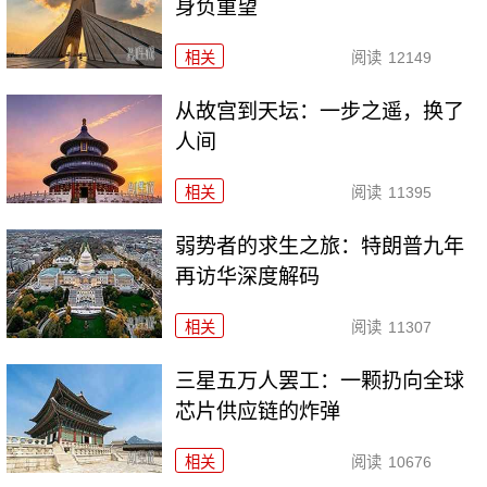
身负重望
相关
阅读
12149
从故宫到天坛：一步之遥，换了
人间
相关
阅读
11395
弱势者的求生之旅：特朗普九年
再访华深度解码
相关
阅读
11307
三星五万人罢工：一颗扔向全球
芯片供应链的炸弹
相关
阅读
10676