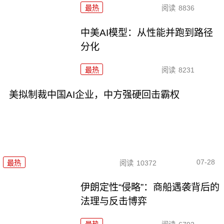
最热
阅读
8836
中美AI模型：从性能并跑到路径
分化
最热
阅读
8231
美拟制裁中国AI企业，中方强硬回击霸权
07-28
最热
阅读
10372
伊朗定性“侵略”：商船遇袭背后的
法理与反击博弈