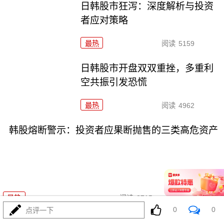
日韩股市狂泻：深度解析与投资
者应对策略
最热
阅读
5159
日韩股市开盘双双重挫，多重利
空共振引发恐慌
最热
阅读
4962
韩股熔断警示：投资者应果断抛售的三类高危资产
07-16
最热
阅读
3715
0
0
点评一下
海峡交火引爆油价：全球能源市