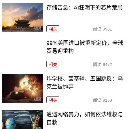
存储告急：AI狂潮下的芯片荒局
相关
阅读
9981
99%美国进口被重新定价，全球
贸易迎重构
相关
阅读
9472
炸学校、轰基辅、五国跳反：乌
克兰被抛弃
相关
阅读
9158
遭遇网络暴力，如何依法维权与
自救